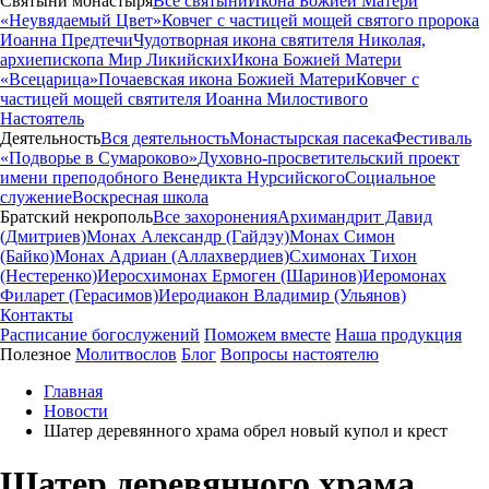
Святыни монастыря
Все святыни
Икона Божией Матери
«Неувядаемый Цвет»
Ковчег с частицей мощей святого пророка
Иоанна Предтечи
Чудотворная икона святителя Николая,
архиепископа Мир Ликийских
Икона Божией Матери
«Всецарица»
Почаевская икона Божией Матери
Ковчег с
частицей мощей святителя Иоанна Милостивого
Настоятель
Деятельность
Вся деятельность
Монастырская пасека
Фестиваль
«Подворье в Сумароково»
Духовно-просветительский проект
имени преподобного Венедикта Нурсийского
Социальное
служение
Воскресная школа
Братский некрополь
Все захоронения
Архимандрит Давид
(Дмитриев)
Монах Александр (Гайдэу)
Монах Симон
(Байко)
Монах Адриан (Аллахвердиев)
Схимонах Тихон
(Нестеренко)
Иеросхимонах Ермоген (Шаринов)
Иеромонах
Филарет (Герасимов)
Иеродиакон Владимир (Ульянов)
Контакты
Расписание богослужений
Поможем вместе
Наша продукция
Полезное
Молитвослов
Блог
Вопросы настоятелю
Главная
Новости
Шатер деревянного храма обрел новый купол и крест
Шатер деревянного храма