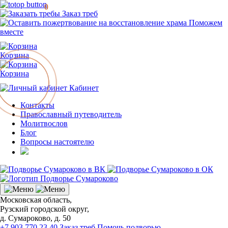
0
Заказ треб
Поможем
вместе
Корзина
Корзина
Кабинет
Контакты
Православный путеводитель
Молитвослов
Блог
Вопросы настоятелю
Московская область,
Рузский городской округ,
д. Сумароково, д. 50
+7 903 770 23 40
Заказ треб
Помочь подворью