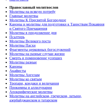
Православный молитвослов
Молитвы на всякую потребу
Главные молитвы
Молитвы К Пресвятой Богородице
Каноны и молитвы для подготовки к Таинствам Покаяния
и Святого Причащения
Молитвы в продолжение дня
Псалтирь
Молитвы Великого поста
Молитвы Пасхи
Фрагменты церковных богослужений
Молитвы на разные случаи жизни
Смерть и поминовение усопших
Молитвы разные
Каноны
Акафисты
Молитвы Ангелам
Молитвы ко святым
Тропари, кондаки и величания
Прокимны и аллилуиарии
Апокрифические молитвы
Молитвы на английском, греческом, латыни,
азербайджанском и татарском