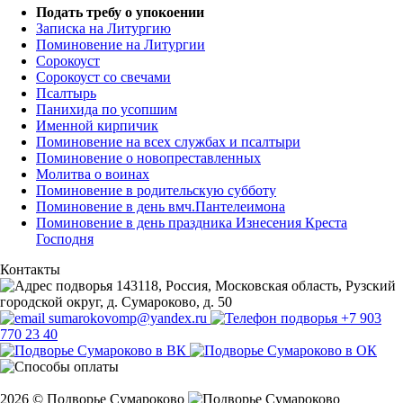
Подать требу о упокоении
Записка на Литургию
Поминовение на Литургии
Сорокоуст
Сорокоуст со свечами
Псалтырь
Панихида по усопшим
Именной кирпичик
Поминовение на всех службах и псалтыри
Поминовение о новопреставленных
Молитва о воинах
Поминовение в родительскую субботу
Поминовение в день вмч.Пантелеимона
Поминовение в день праздника Изнесения Креста
Господня
Контакты
143118, Россия, Московская область, Рузский
городской округ, д. Сумароково, д. 50
sumarokovomp@yandex.ru
+7 903
770 23 40
2026 © Подворье Сумароково