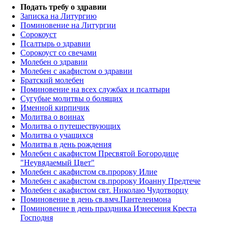
Подать требу о здравии
Записка на Литургию
Поминовение на Литургии
Сорокоуст
Псалтырь о здравии
Сорокоуст со свечами
Молебен о здравии
Молебен с акафистом о здравии
Братский молебен
Поминовение на всех службах и псалтыри
Сугубые молитвы о болящих
Именной кирпичик
Молитва о воинах
Молитва о путешествующих
Молитва о учащихся
Молитва в день рождения
Молебен с акафистом Пресвятой Богородице
"Неувядаемый Цвет"
Молебен с акафистом св.пророку Илие
Молебен с акафистом св.пророку Иоанну Предтече
Молебен с акафистом свт. Николаю Чудотворцу
Поминовение в день св.вмч.Пантелеимона
Поминовение в день праздника Изнесения Креста
Господня