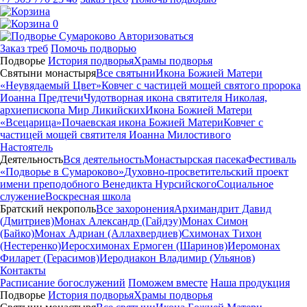
0
Авторизоваться
Заказ треб
Помочь подворью
Подворье
История подворья
Храмы подворья
Святыни монастыря
Все святыни
Икона Божией Матери
«Неувядаемый Цвет»
Ковчег с частицей мощей святого пророка
Иоанна Предтечи
Чудотворная икона святителя Николая,
архиепископа Мир Ликийских
Икона Божией Матери
«Всецарица»
Почаевская икона Божией Матери
Ковчег с
частицей мощей святителя Иоанна Милостивого
Настоятель
Деятельность
Вся деятельность
Монастырская пасека
Фестиваль
«Подворье в Сумароково»
Духовно-просветительский проект
имени преподобного Венедикта Нурсийского
Социальное
служение
Воскресная школа
Братский некрополь
Все захоронения
Архимандрит Давид
(Дмитриев)
Монах Александр (Гайдэу)
Монах Симон
(Байко)
Монах Адриан (Аллахвердиев)
Схимонах Тихон
(Нестеренко)
Иеросхимонах Ермоген (Шаринов)
Иеромонах
Филарет (Герасимов)
Иеродиакон Владимир (Ульянов)
Контакты
Расписание богослужений
Поможем вместе
Наша продукция
Подворье
История подворья
Храмы подворья