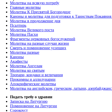
Молитвы на всякую потребу
Главные молитвы
Молитвы К Пресвятой Богородице
Каноны и молитвы для подготовки к Таинствам Покаяния
Молитвы в продолжение дня
Псалтирь
Молитвы Великого поста
Молитвы Пасхи
Фрагменты церковных богослужений
Молитвы на разные случаи жизни
Смерть и поминовение усопших
Молитвы разные
Каноны
Акафисты
Молитвы Ангелам
Молитвы ко святым
Тропари, кондаки и величания
Прокимны и аллилуиарии
Апокрифические молитвы
Молитвы на английском, греческом, латыни, азербайджанс
Подать требу о здравии
Записка на Литургию
Поминовение на Литургии
Сорокоуст