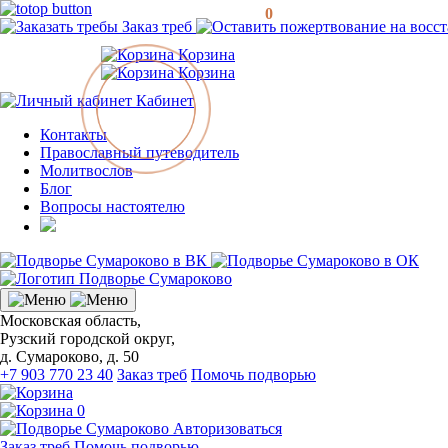
0
Заказ треб
Корзина
Корзина
Кабинет
Контакты
Православный путеводитель
Молитвослов
Блог
Вопросы настоятелю
Московская область,
Рузский городской округ,
д. Сумароково, д. 50
+7 903 770 23 40
Заказ треб
Помочь подворью
0
Авторизоваться
Заказ треб
Помочь подворью