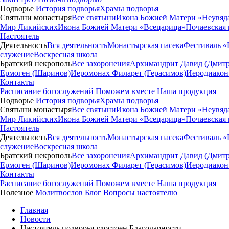
Подворье
История подворья
Храмы подворья
Святыни монастыря
Все святыни
Икона Божией Матери «Неувяд
Мир Ликийских
Икона Божией Матери «Всецарица»
Почаевская
Настоятель
Деятельность
Вся деятельность
Монастырская пасека
Фестиваль «
служение
Воскресная школа
Братский некрополь
Все захоронения
Архимандрит Давид (Дмитр
Ермоген (Шаринов)
Иеромонах Филарет (Герасимов)
Иеродиакон
Контакты
Расписание богослужений
Поможем вместе
Наша продукция
Подворье
История подворья
Храмы подворья
Святыни монастыря
Все святыни
Икона Божией Матери «Неувяд
Мир Ликийских
Икона Божией Матери «Всецарица»
Почаевская
Настоятель
Деятельность
Вся деятельность
Монастырская пасека
Фестиваль «
служение
Воскресная школа
Братский некрополь
Все захоронения
Архимандрит Давид (Дмитр
Ермоген (Шаринов)
Иеромонах Филарет (Герасимов)
Иеродиакон
Контакты
Расписание богослужений
Поможем вместе
Наша продукция
Полезное
Молитвослов
Блог
Вопросы настоятелю
Главная
Новости
Настоятель подворья удостоен Благодарности