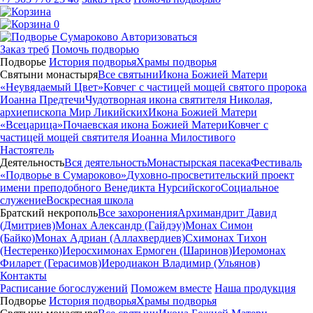
0
Авторизоваться
Заказ треб
Помочь подворью
Подворье
История подворья
Храмы подворья
Святыни монастыря
Все святыни
Икона Божией Матери
«Неувядаемый Цвет»
Ковчег с частицей мощей святого пророка
Иоанна Предтечи
Чудотворная икона святителя Николая,
архиепископа Мир Ликийских
Икона Божией Матери
«Всецарица»
Почаевская икона Божией Матери
Ковчег с
частицей мощей святителя Иоанна Милостивого
Настоятель
Деятельность
Вся деятельность
Монастырская пасека
Фестиваль
«Подворье в Сумароково»
Духовно-просветительский проект
имени преподобного Венедикта Нурсийского
Социальное
служение
Воскресная школа
Братский некрополь
Все захоронения
Архимандрит Давид
(Дмитриев)
Монах Александр (Гайдэу)
Монах Симон
(Байко)
Монах Адриан (Аллахвердиев)
Схимонах Тихон
(Нестеренко)
Иеросхимонах Ермоген (Шаринов)
Иеромонах
Филарет (Герасимов)
Иеродиакон Владимир (Ульянов)
Контакты
Расписание богослужений
Поможем вместе
Наша продукция
Подворье
История подворья
Храмы подворья