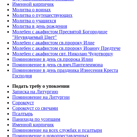
Именной кирпичик
Молитва о воинах
Молитва о путешествующих
Молитва о учащихся
Молитва в день рождения
Молебен с акафистом Пресвятой Богородице
"Неувядаемый Цвет"
Молебен с акафистом св.пророку Илие
Молебен с акафистом св.пророку Иоанну Предтече
Молебен с акафистом свт. Николаю Чудотворцу
Поминовение в день св.пророка Илии
Поминовение в день св.вмч.Пантелеимона
Поминовение в день праздника Изнесения Креста
Господня
Подать требу о упокоении
Записка на Литургию
Поминовение на Литургии
Сорокоуст
Сорокоуст со свечами
Псалтырь
Панихида по усопшим
Именной кирпичик
Поминовение на всех службах и псалтыри
Поминовение о новопреставленных