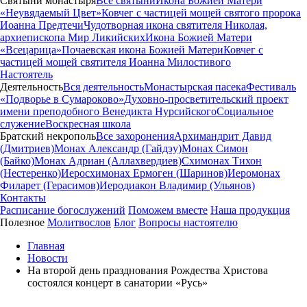
Святыни монастыря
Все святыни
Икона Божией Матери
«Неувядаемый Цвет»
Ковчег с частицей мощей святого пророка
Иоанна Предтечи
Чудотворная икона святителя Николая,
архиепископа Мир Ликийских
Икона Божией Матери
«Всецарица»
Почаевская икона Божией Матери
Ковчег с
частицей мощей святителя Иоанна Милостивого
Настоятель
Деятельность
Вся деятельность
Монастырская пасека
Фестиваль
«Подворье в Сумароково»
Духовно-просветительский проект
имени преподобного Венедикта Нурсийского
Социальное
служение
Воскресная школа
Братский некрополь
Все захоронения
Архимандрит Давид
(Дмитриев)
Монах Александр (Гайдэу)
Монах Симон
(Байко)
Монах Адриан (Аллахвердиев)
Схимонах Тихон
(Нестеренко)
Иеросхимонах Ермоген (Шаринов)
Иеромонах
Филарет (Герасимов)
Иеродиакон Владимир (Ульянов)
Контакты
Расписание богослужений
Поможем вместе
Наша продукция
Полезное
Молитвослов
Блог
Вопросы настоятелю
Главная
Новости
На второй день празднования Рождества Христова
состоялся концерт в санатории «Русь»