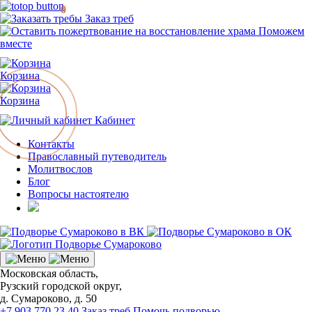
0
Заказ треб
Поможем
вместе
Корзина
Корзина
Кабинет
Контакты
Православный путеводитель
Молитвослов
Блог
Вопросы настоятелю
Московская область,
Рузский городской округ,
д. Сумароково, д. 50
+7 903 770 23 40
Заказ треб
Помочь подворью