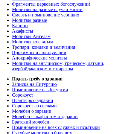
Фрагменты церковных богослужений
Молитвы на разные случаи жизни
Смерть и поминовение усопших
Молитвы разные
Каноны
Акафисты
Молитвы Ангелам
Молитвы ко святым
Тропари, кондаки и величания
Прокимны и аллилуиарии
Апокрифические молитвы
Молитвы на английском, греческом, латыни,
азербайджанском и татарском
Подать требу о здравии
Записка на Литургию
Поминовение на Литургии
Сорокоуст
Псалтырь о здравии
Сорокоуст со свечами
Молебен о здравии
Молебен с акафистом о здравии
Братский молебен
Поминовение на всех службах и псалтыри
Сугубые молитвы о болящих