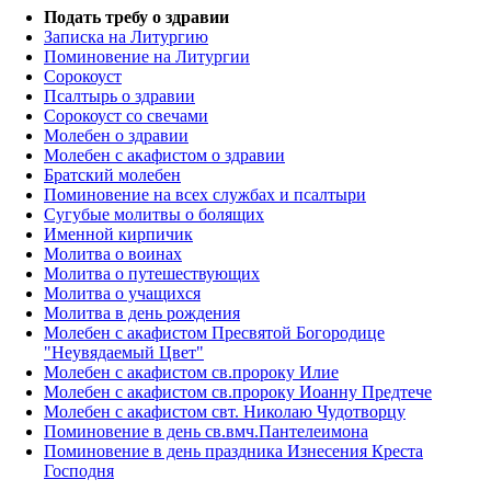
Подать требу о здравии
Записка на Литургию
Поминовение на Литургии
Сорокоуст
Псалтырь о здравии
Сорокоуст со свечами
Молебен о здравии
Молебен с акафистом о здравии
Братский молебен
Поминовение на всех службах и псалтыри
Сугубые молитвы о болящих
Именной кирпичик
Молитва о воинах
Молитва о путешествующих
Молитва о учащихся
Молитва в день рождения
Молебен с акафистом Пресвятой Богородице
"Неувядаемый Цвет"
Молебен с акафистом св.пророку Илие
Молебен с акафистом св.пророку Иоанну Предтече
Молебен с акафистом свт. Николаю Чудотворцу
Поминовение в день св.вмч.Пантелеимона
Поминовение в день праздника Изнесения Креста
Господня