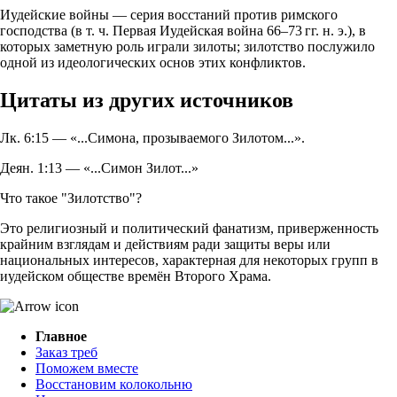
Иудейские войны — серия восстаний против римского
господства (в т. ч. Первая Иудейская война 66–73 гг. н. э.), в
которых заметную роль играли зилоты; зилотство послужило
одной из идеологических основ этих конфликтов.
Цитаты из других источников
Лк. 6:15 — «...Симона, прозываемого Зилотом...».
Деян. 1:13 — «...Симон Зилот...»
Что такое "Зилотство"?
Это религиозный и политический фанатизм, приверженность
крайним взглядам и действиям ради защиты веры или
национальных интересов, характерная для некоторых групп в
иудейском обществе времён Второго Храма.
Главное
Заказ треб
Поможем вместе
Восстановим колокольню