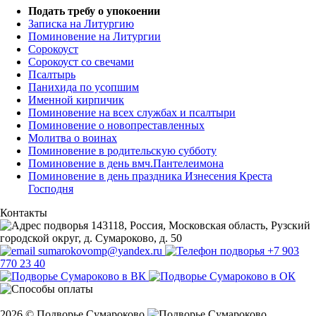
Подать требу о упокоении
Записка на Литургию
Поминовение на Литургии
Сорокоуст
Сорокоуст со свечами
Псалтырь
Панихида по усопшим
Именной кирпичик
Поминовение на всех службах и псалтыри
Поминовение о новопреставленных
Молитва о воинах
Поминовение в родительскую субботу
Поминовение в день вмч.Пантелеимона
Поминовение в день праздника Изнесения Креста
Господня
Контакты
143118, Россия, Московская область, Рузский
городской округ, д. Сумароково, д. 50
sumarokovomp@yandex.ru
+7 903
770 23 40
2026 © Подворье Сумароково