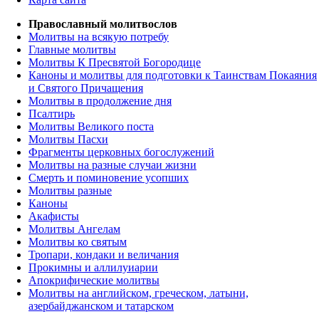
Православный молитвослов
Молитвы на всякую потребу
Главные молитвы
Молитвы К Пресвятой Богородице
Каноны и молитвы для подготовки к Таинствам Покаяния
и Святого Причащения
Молитвы в продолжение дня
Псалтирь
Молитвы Великого поста
Молитвы Пасхи
Фрагменты церковных богослужений
Молитвы на разные случаи жизни
Смерть и поминовение усопших
Молитвы разные
Каноны
Акафисты
Молитвы Ангелам
Молитвы ко святым
Тропари, кондаки и величания
Прокимны и аллилуиарии
Апокрифические молитвы
Молитвы на английском, греческом, латыни,
азербайджанском и татарском