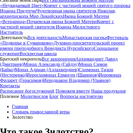
Святыни монастыря
Все святыни
Икона Божией Матери
«Неувядаемый Цвет»
Ковчег с частицей мощей святого пророка
Иоанна Предтечи
Чудотворная икона святителя Николая,
архиепископа Мир Ликийских
Икона Божией Матери
«Всецарица»
Почаевская икона Божией Матери
Ковчег с
частицей мощей святителя Иоанна Милостивого
Настоятель
Деятельность
Вся деятельность
Монастырская пасека
Фестиваль
«Подворье в Сумароково»
Духовно-просветительский проект
имени преподобного Венедикта Нурсийского
Социальное
служение
Воскресная школа
Братский некрополь
Все захоронения
Архимандрит Давид
(Дмитриев)
Монах Александр (Гайдэу)
Монах Симон
(Байко)
Монах Адриан (Аллахвердиев)
Схимонах Тихон
(Нестеренко)
Иеросхимонах Ермоген (Шаринов)
Иеромонах
Филарет (Герасимов)
Иеродиакон Владимир (Ульянов)
Контакты
Расписание богослужений
Поможем вместе
Наша продукция
Полезное
Молитвослов
Блог
Вопросы настоятелю
Главная
Словарь православной веры
Зилотство
Что такое Зилотство?