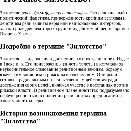
Зилотство
(греч. ζηλωτής — «ревнитель»)
— Это религиозный и
политический фанатизм, приверженность крайним взглядам и
действиям ради защиты веры или национальных интересов,
характерная для некоторых групп в иудейском обществе времён
Второго Храма.
Подробно о термине "Зилотство"
Зилотство — идеология и движение, распространённое в Иудее
в I веке н. э. Его приверженцы (зилоты/зелоты) выступали за
неукоснительное следование религиозным законам, борьбу с
языческим влиянием и римским владычеством. Они были
готовы к радикальным и насильственным действиям ради
достижения своих целей, включая участие в восстаниях против
римской власти. В религиозном плане зилотство подразумевало
особую ревность в исполнении религиозных предписаний и
защиту чистоты веры.
История возникновения термина
"Зилотство"