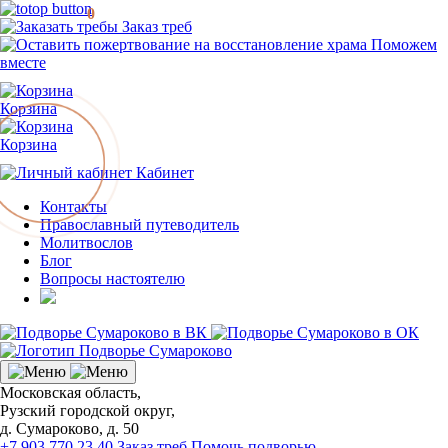
0
Заказ треб
Поможем
вместе
Корзина
Корзина
Кабинет
Контакты
Православный путеводитель
Молитвослов
Блог
Вопросы настоятелю
Московская область,
Рузский городской округ,
д. Сумароково, д. 50
+7 903 770 23 40
Заказ треб
Помочь подворью