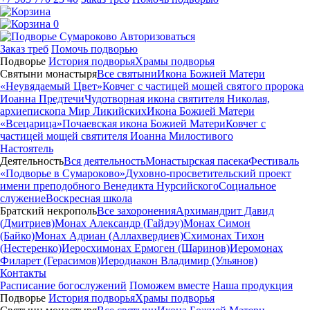
0
Авторизоваться
Заказ треб
Помочь подворью
Подворье
История подворья
Храмы подворья
Святыни монастыря
Все святыни
Икона Божией Матери
«Неувядаемый Цвет»
Ковчег с частицей мощей святого пророка
Иоанна Предтечи
Чудотворная икона святителя Николая,
архиепископа Мир Ликийских
Икона Божией Матери
«Всецарица»
Почаевская икона Божией Матери
Ковчег с
частицей мощей святителя Иоанна Милостивого
Настоятель
Деятельность
Вся деятельность
Монастырская пасека
Фестиваль
«Подворье в Сумароково»
Духовно-просветительский проект
имени преподобного Венедикта Нурсийского
Социальное
служение
Воскресная школа
Братский некрополь
Все захоронения
Архимандрит Давид
(Дмитриев)
Монах Александр (Гайдэу)
Монах Симон
(Байко)
Монах Адриан (Аллахвердиев)
Схимонах Тихон
(Нестеренко)
Иеросхимонах Ермоген (Шаринов)
Иеромонах
Филарет (Герасимов)
Иеродиакон Владимир (Ульянов)
Контакты
Расписание богослужений
Поможем вместе
Наша продукция
Подворье
История подворья
Храмы подворья