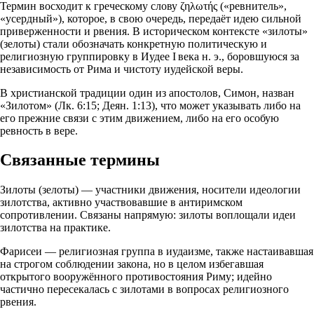
Термин восходит к греческому слову ζηλωτής («ревнитель»,
«усердный»), которое, в свою очередь, передаёт идею сильной
приверженности и рвения. В историческом контексте «зилоты»
(зелоты) стали обозначать конкретную политическую и
религиозную группировку в Иудее I века н. э., боровшуюся за
независимость от Рима и чистоту иудейской веры.
В христианской традиции один из апостолов, Симон, назван
«Зилотом» (Лк. 6:15; Деян. 1:13), что может указывать либо на
его прежние связи с этим движением, либо на его особую
ревность в вере.
Связанные термины
Зилоты (зелоты) — участники движения, носители идеологии
зилотства, активно участвовавшие в антиримском
сопротивлении. Связаны напрямую: зилоты воплощали идеи
зилотства на практике.
Фарисеи — религиозная группа в иудаизме, также настаивавшая
на строгом соблюдении закона, но в целом избегавшая
открытого вооружённого противостояния Риму; идейно
частично пересекалась с зилотами в вопросах религиозного
рвения.