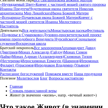
Святыни монастыря
Все святыни
Икона Божией Матери
«Неувядаемый Цвет»
Ковчег с частицей мощей святого пророка
Иоанна Предтечи
Чудотворная икона святителя Николая,
архиепископа Мир Ликийских
Икона Божией Матери
«Всецарица»
Почаевская икона Божией Матери
Ковчег с
частицей мощей святителя Иоанна Милостивого
Настоятель
Деятельность
Вся деятельность
Монастырская пасека
Фестиваль
«Подворье в Сумароково»
Духовно-просветительский проект
имени преподобного Венедикта Нурсийского
Социальное
служение
Воскресная школа
Братский некрополь
Все захоронения
Архимандрит Давид
(Дмитриев)
Монах Александр (Гайдэу)
Монах Симон
(Байко)
Монах Адриан (Аллахвердиев)
Схимонах Тихон
(Нестеренко)
Иеросхимонах Ермоген (Шаринов)
Иеромонах
Филарет (Герасимов)
Иеродиакон Владимир (Ульянов)
Контакты
Расписание богослужений
Поможем вместе
Наша продукция
Полезное
Молитвослов
Блог
Вопросы настоятелю
Главная
Словарь православной веры
Живот (в значении «жизнь», напр. «вечный живот»)
Что такое Живот (в значении