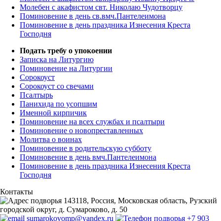
Молебен с акафистом свт. Николаю Чудотворцу
Поминовение в день св.вмч.Пантелеимона
Поминовение в день праздника Изнесения Креста
Господня
Подать требу о упокоении
Записка на Литургию
Поминовение на Литургии
Сорокоуст
Сорокоуст со свечами
Псалтырь
Панихида по усопшим
Именной кирпичик
Поминовение на всех службах и псалтыри
Поминовение о новопреставленных
Молитва о воинах
Поминовение в родительскую субботу
Поминовение в день вмч.Пантелеимона
Поминовение в день праздника Изнесения Креста
Господня
Контакты
143118, Россия, Московская область, Рузский
городской округ, д. Сумароково, д. 50
sumarokovomp@yandex.ru
+7 903