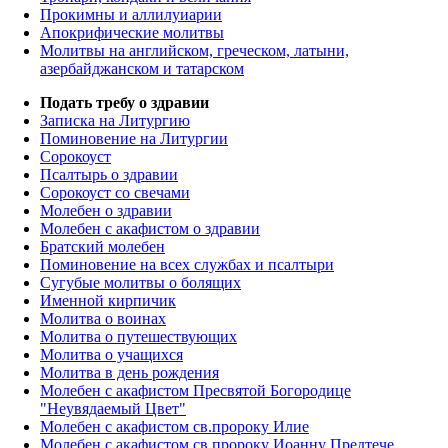
Прокимны и аллилуиарии
Апокрифические молитвы
Молитвы на английском, греческом, латыни,
азербайджанском и татарском
Подать требу о здравии
Записка на Литургию
Поминовение на Литургии
Сорокоуст
Псалтырь о здравии
Сорокоуст со свечами
Молебен о здравии
Молебен с акафистом о здравии
Братский молебен
Поминовение на всех службах и псалтыри
Сугубые молитвы о болящих
Именной кирпичик
Молитва о воинах
Молитва о путешествующих
Молитва о учащихся
Молитва в день рождения
Молебен с акафистом Пресвятой Богородице
"Неувядаемый Цвет"
Молебен с акафистом св.пророку Илие
Молебен с акафистом св.пророку Иоанну Предтече