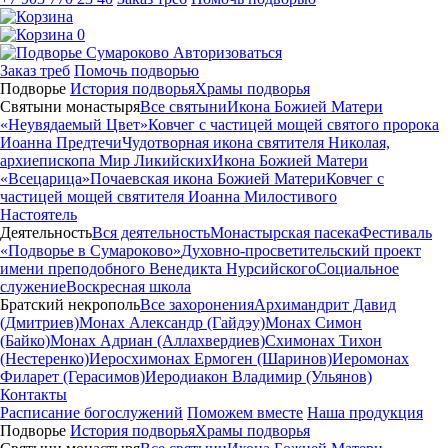
0
Авторизоваться
Заказ треб
Помочь подворью
Подворье
История подворья
Храмы подворья
Святыни монастыря
Все святыни
Икона Божией Матери
«Неувядаемый Цвет»
Ковчег с частицей мощей святого пророка
Иоанна Предтечи
Чудотворная икона святителя Николая,
архиепископа Мир Ликийских
Икона Божией Матери
«Всецарица»
Почаевская икона Божией Матери
Ковчег с
частицей мощей святителя Иоанна Милостивого
Настоятель
Деятельность
Вся деятельность
Монастырская пасека
Фестиваль
«Подворье в Сумароково»
Духовно-просветительский проект
имени преподобного Венедикта Нурсийского
Социальное
служение
Воскресная школа
Братский некрополь
Все захоронения
Архимандрит Давид
(Дмитриев)
Монах Александр (Гайдэу)
Монах Симон
(Байко)
Монах Адриан (Аллахвердиев)
Схимонах Тихон
(Нестеренко)
Иеросхимонах Ермоген (Шаринов)
Иеромонах
Филарет (Герасимов)
Иеродиакон Владимир (Ульянов)
Контакты
Расписание богослужений
Поможем вместе
Наша продукция
Подворье
История подворья
Храмы подворья