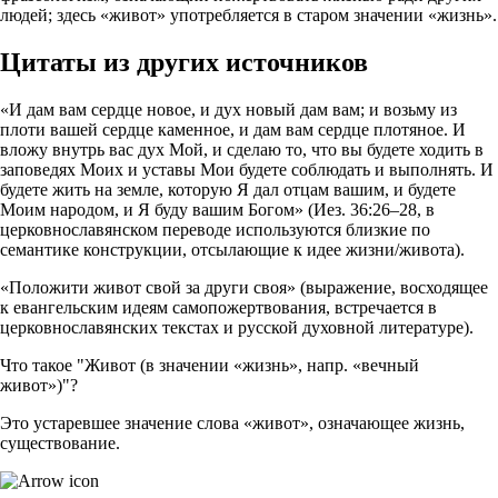
людей; здесь «живот» употребляется в старом значении «жизнь».
Цитаты из других источников
«И дам вам сердце новое, и дух новый дам вам; и возьму из
плоти вашей сердце каменное, и дам вам сердце плотяное. И
вложу внутрь вас дух Мой, и сделаю то, что вы будете ходить в
заповедях Моих и уставы Мои будете соблюдать и выполнять. И
будете жить на земле, которую Я дал отцам вашим, и будете
Моим народом, и Я буду вашим Богом» (Иез. 36:26–28, в
церковнославянском переводе используются близкие по
семантике конструкции, отсылающие к идее жизни/живота).
«Положити живот свой за други своя» (выражение, восходящее
к евангельским идеям самопожертвования, встречается в
церковнославянских текстах и русской духовной литературе).
Что такое "Живот (в значении «жизнь», напр. «вечный
живот»)"?
Это устаревшее значение слова «живот», означающее жизнь,
существование.