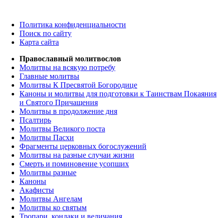
Политика конфиденциальности
Поиск по сайту
Карта сайта
Православный молитвослов
Молитвы на всякую потребу
Главные молитвы
Молитвы К Пресвятой Богородице
Каноны и молитвы для подготовки к Таинствам Покаяния
и Святого Причащения
Молитвы в продолжение дня
Псалтирь
Молитвы Великого поста
Молитвы Пасхи
Фрагменты церковных богослужений
Молитвы на разные случаи жизни
Смерть и поминовение усопших
Молитвы разные
Каноны
Акафисты
Молитвы Ангелам
Молитвы ко святым
Тропари, кондаки и величания