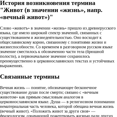
История возникновения термина
"Живот (в значении «жизнь», напр.
«вечный живот»)"
Слово «животъ» в значении «жизнь» пришло из древнерусского
языка, где имело широкий спектр значений, связанных с
существованием и жизнедеятельностью. Оно восходит к
общеславянскому корню, связанному с понятиями жизни и
жизнеспособности. Со временем в разговорном русском языке
значение сместилось к обозначению части тела (брюшной
полости), а первоначальное значение сохранилось
преимущественно в церковнославянских текстах и устойчивых
выражениях.
Связанные термины
Вечная жизнь — понятие, обозначающее бесконечное
существование души после смерти; связано с «вечным
животом» как прямым смысловым аналогом в
церковнославянском языке. Душа — в религиозном понимании
нематериальная часть человека, которой обещана вечная жизнь
(вечный живот). «Положить живот за други своя» —
фразеологизм, означающий пожертвовать жизнью ради других