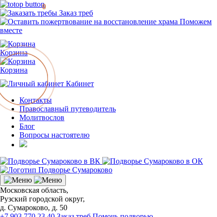
0
Заказ треб
Поможем
вместе
Корзина
Корзина
Кабинет
Контакты
Православный путеводитель
Молитвослов
Блог
Вопросы настоятелю
Московская область,
Рузский городской округ,
д. Сумароково, д. 50
+7 903 770 23 40
Заказ треб
Помочь подворью