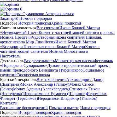
0
Авторизоваться
Заказ треб
Помочь подворью
Подворье
История подворья
Храмы подворья
Святыни монастыря
Все святыни
Икона Божией Матери
«Неувядаемый Цвет»
Ковчег с частицей мощей святого пророка
Иоанна Предтечи
Чудотворная икона святителя Николая,
архиепископа Мир Ликийских
Икона Божией Матери
«Всецарица»
Почаевская икона Божией Матери
Ковчег с
частицей мощей святителя Иоанна Милостивого
Настоятель
Деятельность
Вся деятельность
Монастырская пасека
Фестиваль
«Подворье в Сумароково»
Духовно-просветительский проект
имени преподобного Венедикта Нурсийского
Социальное
служение
Воскресная школа
Братский некрополь
Все захоронения
Архимандрит Давид
(Дмитриев)
Монах Александр (Гайдэу)
Монах Симон
(Байко)
Монах Адриан (Аллахвердиев)
Схимонах Тихон
(Нестеренко)
Иеросхимонах Ермоген (Шаринов)
Иеромонах
Филарет (Герасимов)
Иеродиакон Владимир (Ульянов)
Контакты
Расписание богослужений
Поможем вместе
Наша продукция
Подворье
История подворья
Храмы подворья