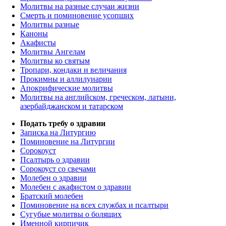
Молитвы на разные случаи жизни
Смерть и поминовение усопших
Молитвы разные
Каноны
Акафисты
Молитвы Ангелам
Молитвы ко святым
Тропари, кондаки и величания
Прокимны и аллилуиарии
Апокрифические молитвы
Молитвы на английском, греческом, латыни,
азербайджанском и татарском
Подать требу о здравии
Записка на Литургию
Поминовение на Литургии
Сорокоуст
Псалтырь о здравии
Сорокоуст со свечами
Молебен о здравии
Молебен с акафистом о здравии
Братский молебен
Поминовение на всех службах и псалтыри
Сугубые молитвы о болящих
Именной кирпичик