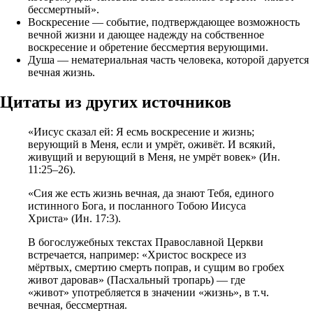
бессмертный».
Воскресение — событие, подтверждающее возможность
вечной жизни и дающее надежду на собственное
воскресение и обретение бессмертия верующими.
Душа — нематериальная часть человека, которой даруется
вечная жизнь.
Цитаты из других источников
«Иисус сказал ей: Я есмь воскресение и жизнь;
верующий в Меня, если и умрёт, оживёт. И всякий,
живущий и верующий в Меня, не умрёт вовек» (Ин.
11:25–26).
«Сия же есть жизнь вечная, да знают Тебя, единого
истинного Бога, и посланного Тобою Иисуса
Христа» (Ин. 17:3).
В богослужебных текстах Православной Церкви
встречается, например: «Христос воскресе из
мёртвых, смертию смерть поправ, и сущим во гробех
живот даровав» (Пасхальный тропарь) — где
«живот» употребляется в значении «жизнь», в т. ч.
вечная, бессмертная.