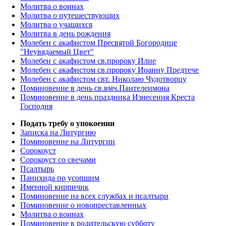
Молитва о воинах
Молитва о путешествующих
Молитва о учащихся
Молитва в день рождения
Молебен с акафистом Пресвятой Богородице
"Неувядаемый Цвет"
Молебен с акафистом св.пророку Илие
Молебен с акафистом св.пророку Иоанну Предтече
Молебен с акафистом свт. Николаю Чудотворцу
Поминовение в день св.вмч.Пантелеимона
Поминовение в день праздника Изнесения Креста
Господня
Подать требу о упокоении
Записка на Литургию
Поминовение на Литургии
Сорокоуст
Сорокоуст со свечами
Псалтырь
Панихида по усопшим
Именной кирпичик
Поминовение на всех службах и псалтыри
Поминовение о новопреставленных
Молитва о воинах
Поминовение в родительскую субботу