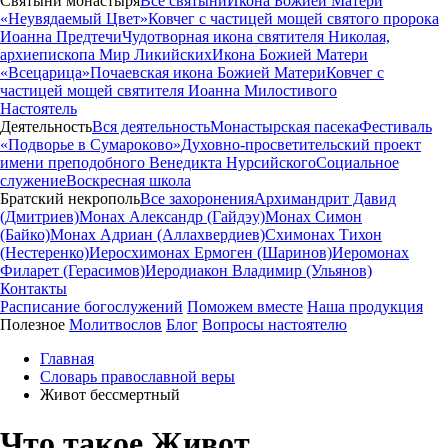
Святыни монастыря
Все святыни
Икона Божией Матери
«Неувядаемый Цвет»
Ковчег с частицей мощей святого пророка
Иоанна Предтечи
Чудотворная икона святителя Николая,
архиепископа Мир Ликийских
Икона Божией Матери
«Всецарица»
Почаевская икона Божией Матери
Ковчег с
частицей мощей святителя Иоанна Милостивого
Настоятель
Деятельность
Вся деятельность
Монастырская пасека
Фестиваль
«Подворье в Сумароково»
Духовно-просветительский проект
имени преподобного Венедикта Нурсийского
Социальное
служение
Воскресная школа
Братский некрополь
Все захоронения
Архимандрит Давид
(Дмитриев)
Монах Александр (Гайдэу)
Монах Симон
(Байко)
Монах Адриан (Аллахвердиев)
Схимонах Тихон
(Нестеренко)
Иеросхимонах Ермоген (Шаринов)
Иеромонах
Филарет (Герасимов)
Иеродиакон Владимир (Ульянов)
Контакты
Расписание богослужений
Поможем вместе
Наша продукция
Полезное
Молитвослов
Блог
Вопросы настоятелю
Главная
Словарь православной веры
Живот бессмертный
Что такое Живот