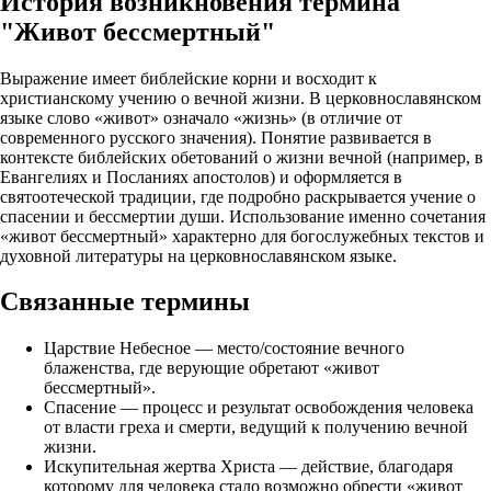
История возникновения термина
"Живот бессмертный"
Выражение имеет библейские корни и восходит к
христианскому учению о вечной жизни. В церковнославянском
языке слово «живот» означало «жизнь» (в отличие от
современного русского значения). Понятие развивается в
контексте библейских обетований о жизни вечной (например, в
Евангелиях и Посланиях апостолов) и оформляется в
святоотеческой традиции, где подробно раскрывается учение о
спасении и бессмертии души. Использование именно сочетания
«живот бессмертный» характерно для богослужебных текстов и
духовной литературы на церковнославянском языке.
Связанные термины
Царствие Небесное — место/состояние вечного
блаженства, где верующие обретают «живот
бессмертный».
Спасение — процесс и результат освобождения человека
от власти греха и смерти, ведущий к получению вечной
жизни.
Искупительная жертва Христа — действие, благодаря
которому для человека стало возможно обрести «живот