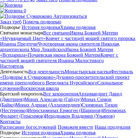
0
Авторизоваться
Заказ треб
Помочь подворью
Подворье
История подворья
Храмы подворья
Святыни монастыря
Все святыни
Икона Божией Матери
«Неувядаемый Цвет»
Ковчег с частицей мощей святого пророка
Иоанна Предтечи
Чудотворная икона святителя Николая,
архиепископа Мир Ликийских
Икона Божией Матери
«Всецарица»
Почаевская икона Божией Матери
Ковчег с
частицей мощей святителя Иоанна Милостивого
Настоятель
Деятельность
Вся деятельность
Монастырская пасека
Фестиваль
«Подворье в Сумароково»
Духовно-просветительский проект
имени преподобного Венедикта Нурсийского
Социальное
служение
Воскресная школа
Братский некрополь
Все захоронения
Архимандрит Давид
(Дмитриев)
Монах Александр (Гайдэу)
Монах Симон
(Байко)
Монах Адриан (Аллахвердиев)
Схимонах Тихон
(Нестеренко)
Иеросхимонах Ермоген (Шаринов)
Иеромонах
Филарет (Герасимов)
Иеродиакон Владимир (Ульянов)
Контакты
Расписание богослужений
Поможем вместе
Наша продукция
Подворье
История подворья
Храмы подворья