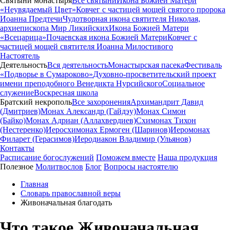
Святыни монастыря
Все святыни
Икона Божией Матери
«Неувядаемый Цвет»
Ковчег с частицей мощей святого пророка
Иоанна Предтечи
Чудотворная икона святителя Николая,
архиепископа Мир Ликийских
Икона Божией Матери
«Всецарица»
Почаевская икона Божией Матери
Ковчег с
частицей мощей святителя Иоанна Милостивого
Настоятель
Деятельность
Вся деятельность
Монастырская пасека
Фестиваль
«Подворье в Сумароково»
Духовно-просветительский проект
имени преподобного Венедикта Нурсийского
Социальное
служение
Воскресная школа
Братский некрополь
Все захоронения
Архимандрит Давид
(Дмитриев)
Монах Александр (Гайдэу)
Монах Симон
(Байко)
Монах Адриан (Аллахвердиев)
Схимонах Тихон
(Нестеренко)
Иеросхимонах Ермоген (Шаринов)
Иеромонах
Филарет (Герасимов)
Иеродиакон Владимир (Ульянов)
Контакты
Расписание богослужений
Поможем вместе
Наша продукция
Полезное
Молитвослов
Блог
Вопросы настоятелю
Главная
Словарь православной веры
Живоначальная благодать
Что такое Живоначальная