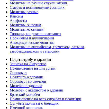
Молитвы на разные случаи жизни
Смерть и поминовение усопших
Молитвы разные
Каноны
Акафисты
Молитвы Ангелам
Молитвы ко святым
Тропари, кондаки и величания
Прокимны и аллилуиарии
Апокрифические молитвы
Молитвы на английском, греческом, латыни,
азербайджанском и татарском
Подать требу о здравии
Записка на Литургию
Поминовение на Литургии
Сорокоуст
Псалтырь о здравии
Сорокоуст со свечами
Молебен о здравии
Молебен с акафистом о здравии
Братский молебен
Поминовение на всех службах и псалтыри
Сугубые молитвы о болящих
Именной кирпичик