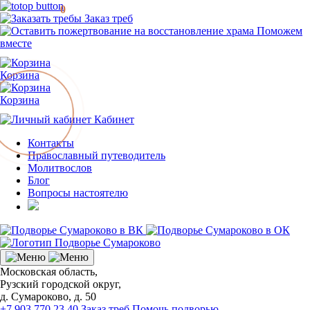
0
Заказ треб
Поможем
вместе
Корзина
Корзина
Кабинет
Контакты
Православный путеводитель
Молитвослов
Блог
Вопросы настоятелю
Московская область,
Рузский городской округ,
д. Сумароково, д. 50
+7 903 770 23 40
Заказ треб
Помочь подворью