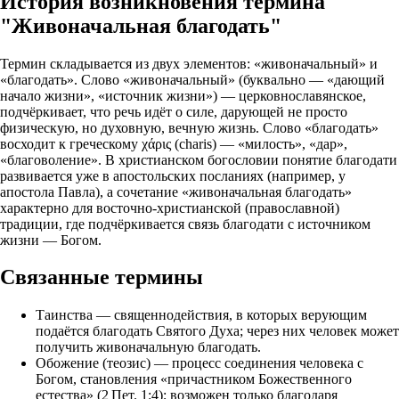
История возникновения термина
"Живоначальная благодать"
Термин складывается из двух элементов: «живоначальный» и
«благодать». Слово «живоначальный» (буквально — «дающий
начало жизни», «источник жизни») — церковнославянское,
подчёркивает, что речь идёт о силе, дарующей не просто
физическую, но духовную, вечную жизнь. Слово «благодать»
восходит к греческому χάρις (charis) — «милость», «дар»,
«благоволение». В христианском богословии понятие благодати
развивается уже в апостольских посланиях (например, у
апостола Павла), а сочетание «живоначальная благодать»
характерно для восточно‑христианской (православной)
традиции, где подчёркивается связь благодати с источником
жизни — Богом.
Связанные термины
Таинства — священнодействия, в которых верующим
подаётся благодать Святого Духа; через них человек может
получить живоначальную благодать.
Обожение (теозис) — процесс соединения человека с
Богом, становления «причастником Божественного
естества» (2 Пет. 1:4); возможен только благодаря