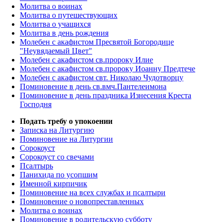
Молитва о воинах
Молитва о путешествующих
Молитва о учащихся
Молитва в день рождения
Молебен с акафистом Пресвятой Богородице
"Неувядаемый Цвет"
Молебен с акафистом св.пророку Илие
Молебен с акафистом св.пророку Иоанну Предтече
Молебен с акафистом свт. Николаю Чудотворцу
Поминовение в день св.вмч.Пантелеимона
Поминовение в день праздника Изнесения Креста
Господня
Подать требу о упокоении
Записка на Литургию
Поминовение на Литургии
Сорокоуст
Сорокоуст со свечами
Псалтырь
Панихида по усопшим
Именной кирпичик
Поминовение на всех службах и псалтыри
Поминовение о новопреставленных
Молитва о воинах
Поминовение в родительскую субботу