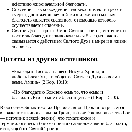
действию живоначальной благодати.
Спасение — освобождение человека от власти греха и
смерти, достижение вечной жизни; живоначальная
благодать является средством, с помощью которого
осуществляется спасение.
Святой Дух — третье Лицо Святой Троицы, источник и
носитель благодати; живоначальная благодать часто
связывается с действием Святого Духа в мире и в жизни
человека.
Цитаты из других источников
«Благодать Господа нашего Иисуса Христа, и
любовь Бога Отца, и общение Святаго Духа со всеми
вами. Аминь» (2 Кор. 13:13).
«Но благодатию Божиею есмь то, что есмь; и
благодать Его во мне не была тщетна» (1 Кор. 15:10).
В богослужебных текстах Православной Церкви встречается
выражение «живоначальная Троица» (подчёркивающее, что Бог
— источник всякой жизни), что тематически и
терминологически близко понятию живоначальной благодати,
исходящей от Святой Троицы.