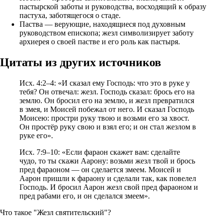
пастырской заботы и руководства, восходящий к образу
пастуха, заботящегося о стаде.
Паства — верующие, находящиеся под духовным
руководством епископа; жезл символизирует заботу
архиерея о своей пастве и его роль как пастыря.
Цитаты из других источников
Исх. 4:2–4: «И сказал ему Господь: что это в руке у
тебя? Он отвечал: жезл. Господь сказал: брось его на
землю. Он бросил его на землю, и жезл превратился
в змея, и Моисей побежал от него. И сказал Господь
Моисею: простри руку твою и возьми его за хвост.
Он простёр руку свою и взял его; и он стал жезлом в
руке его».
Исх. 7:9–10: «Если фараон скажет вам: сделайте
чудо, то ты скажи Аарону: возьми жезл твой и брось
пред фараоном — он сделается змеем. Моисей и
Аарон пришли к фараону и сделали так, как повелел
Господь. И бросил Аарон жезл свой пред фараоном и
пред рабами его, и он сделался змеем».
Что такое "Жезл святительский"?