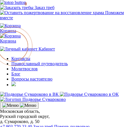
0
Заказ треб
Поможем
вместе
Корзина
Корзина
Кабинет
Контакты
Православный путеводитель
Молитвослов
Блог
Вопросы настоятелю
Московская область,
Рузский городской округ,
д. Сумароково, д. 50
+7 903 770 23 40
Заказ треб
Помочь подворью