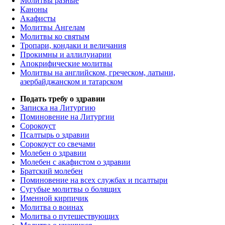
Молитвы разные
Каноны
Акафисты
Молитвы Ангелам
Молитвы ко святым
Тропари, кондаки и величания
Прокимны и аллилуиарии
Апокрифические молитвы
Молитвы на английском, греческом, латыни,
азербайджанском и татарском
Подать требу о здравии
Записка на Литургию
Поминовение на Литургии
Сорокоуст
Псалтырь о здравии
Сорокоуст со свечами
Молебен о здравии
Молебен с акафистом о здравии
Братский молебен
Поминовение на всех службах и псалтыри
Сугубые молитвы о болящих
Именной кирпичик
Молитва о воинах
Молитва о путешествующих