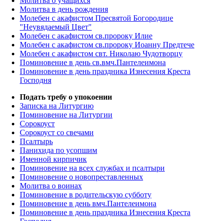
Молитва о учащихся
Молитва в день рождения
Молебен с акафистом Пресвятой Богородице
"Неувядаемый Цвет"
Молебен с акафистом св.пророку Илие
Молебен с акафистом св.пророку Иоанну Предтече
Молебен с акафистом свт. Николаю Чудотворцу
Поминовение в день св.вмч.Пантелеимона
Поминовение в день праздника Изнесения Креста
Господня
Подать требу о упокоении
Записка на Литургию
Поминовение на Литургии
Сорокоуст
Сорокоуст со свечами
Псалтырь
Панихида по усопшим
Именной кирпичик
Поминовение на всех службах и псалтыри
Поминовение о новопреставленных
Молитва о воинах
Поминовение в родительскую субботу
Поминовение в день вмч.Пантелеимона
Поминовение в день праздника Изнесения Креста