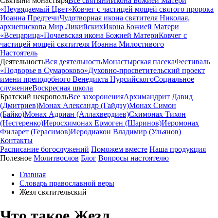
Святыни монастыря
Все святыни
Икона Божией Матери
«Неувядаемый Цвет»
Ковчег с частицей мощей святого пророка
Иоанна Предтечи
Чудотворная икона святителя Николая,
архиепископа Мир Ликийских
Икона Божией Матери
«Всецарица»
Почаевская икона Божией Матери
Ковчег с
частицей мощей святителя Иоанна Милостивого
Настоятель
Деятельность
Вся деятельность
Монастырская пасека
Фестиваль
«Подворье в Сумароково»
Духовно-просветительский проект
имени преподобного Венедикта Нурсийского
Социальное
служение
Воскресная школа
Братский некрополь
Все захоронения
Архимандрит Давид
(Дмитриев)
Монах Александр (Гайдэу)
Монах Симон
(Байко)
Монах Адриан (Аллахвердиев)
Схимонах Тихон
(Нестеренко)
Иеросхимонах Ермоген (Шаринов)
Иеромонах
Филарет (Герасимов)
Иеродиакон Владимир (Ульянов)
Контакты
Расписание богослужений
Поможем вместе
Наша продукция
Полезное
Молитвослов
Блог
Вопросы настоятелю
Главная
Словарь православной веры
Жезл святительский
Что такое Жезл