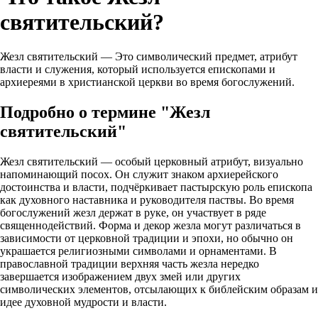
святительский?
Жезл святительский — Это символический предмет, атрибут
власти и служения, который используется епископами и
архиереями в христианской церкви во время богослужений.
Подробно о термине "Жезл
святительский"
Жезл святительский — особый церковный атрибут, визуально
напоминающий посох. Он служит знаком архиерейского
достоинства и власти, подчёркивает пастырскую роль епископа
как духовного наставника и руководителя паствы. Во время
богослужений жезл держат в руке, он участвует в ряде
священнодействий. Форма и декор жезла могут различаться в
зависимости от церковной традиции и эпохи, но обычно он
украшается религиозными символами и орнаментами. В
православной традиции верхняя часть жезла нередко
завершается изображением двух змей или других
символических элементов, отсылающих к библейским образам и
идее духовной мудрости и власти.