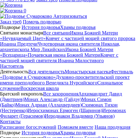
0
Авторизоваться
Заказ треб
Помочь подворью
Подворье
История подворья
Храмы подворья
Святыни монастыря
Все святыни
Икона Божией Матери
«Неувядаемый Цвет»
Ковчег с частицей мощей святого пророка
Иоанна Предтечи
Чудотворная икона святителя Николая,
архиепископа Мир Ликийских
Икона Божией Матери
«Всецарица»
Почаевская икона Божией Матери
Ковчег с
частицей мощей святителя Иоанна Милостивого
Настоятель
Деятельность
Вся деятельность
Монастырская пасека
Фестиваль
«Подворье в Сумароково»
Духовно-просветительский проект
имени преподобного Венедикта Нурсийского
Социальное
служение
Воскресная школа
Братский некрополь
Все захоронения
Архимандрит Давид
(Дмитриев)
Монах Александр (Гайдэу)
Монах Симон
(Байко)
Монах Адриан (Аллахвердиев)
Схимонах Тихон
(Нестеренко)
Иеросхимонах Ермоген (Шаринов)
Иеромонах
Филарет (Герасимов)
Иеродиакон Владимир (Ульянов)
Контакты
Расписание богослужений
Поможем вместе
Наша продукция
Подворье
История подворья
Храмы подворья