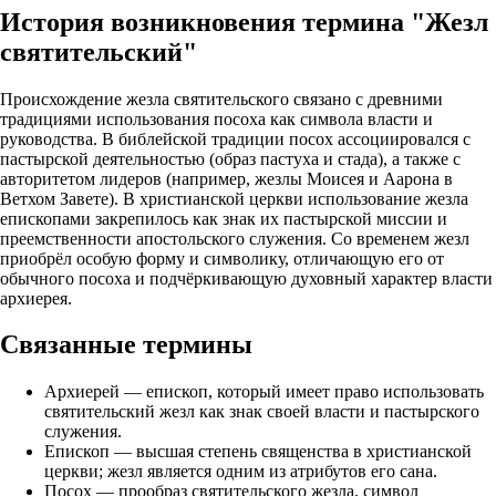
История возникновения термина "Жезл
святительский"
Происхождение жезла святительского связано с древними
традициями использования посоха как символа власти и
руководства. В библейской традиции посох ассоциировался с
пастырской деятельностью (образ пастуха и стада), а также с
авторитетом лидеров (например, жезлы Моисея и Аарона в
Ветхом Завете). В христианской церкви использование жезла
епископами закрепилось как знак их пастырской миссии и
преемственности апостольского служения. Со временем жезл
приобрёл особую форму и символику, отличающую его от
обычного посоха и подчёркивающую духовный характер власти
архиерея.
Связанные термины
Архиерей — епископ, который имеет право использовать
святительский жезл как знак своей власти и пастырского
служения.
Епископ — высшая степень священства в христианской
церкви; жезл является одним из атрибутов его сана.
Посох — прообраз святительского жезла, символ