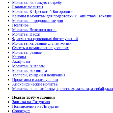
Молитвы на всякую потребу
Главные молитвы
Молитвы К Пресвятой Богородице
Каноны и молитвы для подготовки к Таинствам Покаяни
Молитвы в продолжение дня
Псалтирь
Молитвы Великого поста
Молитвы Пасхи
Фрагменты церковных богослужений
Молитвы на разные случаи жизни
Смерть и поминовение усопших
Молитвы разные
Каноны
Акафисты
Молитвы Ангелам
Молитвы ко святым
Тропари, кондаки и величания
Прокимны и аллилуиарии
Апокрифические молитвы
Молитвы на английском, греческом, латыни, азербайджан
Подать требу о здравии
Записка на Литургию
Поминовение на Литургии
Сорокоуст