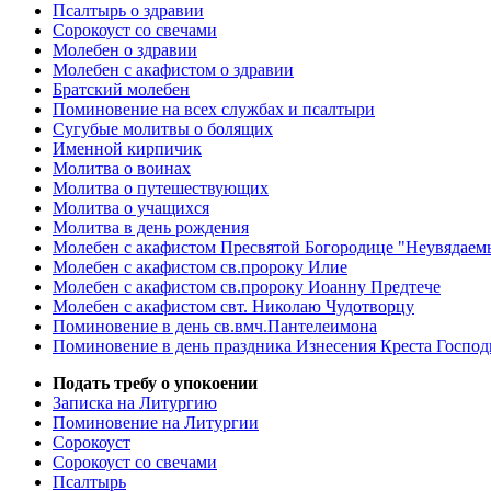
Псалтырь о здравии
Сорокоуст со свечами
Молебен о здравии
Молебен с акафистом о здравии
Братский молебен
Поминовение на всех службах и псалтыри
Сугубые молитвы о болящих
Именной кирпичик
Молитва о воинах
Молитва о путешествующих
Молитва о учащихся
Молитва в день рождения
Молебен с акафистом Пресвятой Богородице "Неувядаем
Молебен с акафистом св.пророку Илие
Молебен с акафистом св.пророку Иоанну Предтече
Молебен с акафистом свт. Николаю Чудотворцу
Поминовение в день св.вмч.Пантелеимона
Поминовение в день праздника Изнесения Креста Господ
Подать требу о упокоении
Записка на Литургию
Поминовение на Литургии
Сорокоуст
Сорокоуст со свечами
Псалтырь