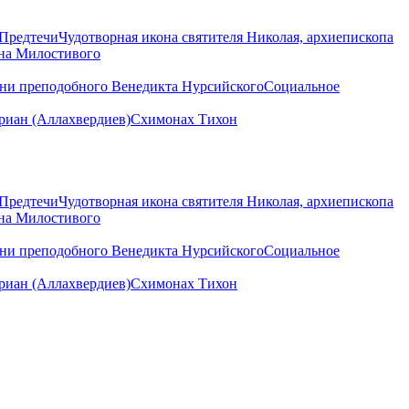
 Предтечи
Чудотворная икона святителя Николая, архиепископа
нна Милостивого
ени преподобного Венедикта Нурсийского
Социальное
иан (Аллахвердиев)
Схимонах Тихон
 Предтечи
Чудотворная икона святителя Николая, архиепископа
нна Милостивого
ени преподобного Венедикта Нурсийского
Социальное
иан (Аллахвердиев)
Схимонах Тихон