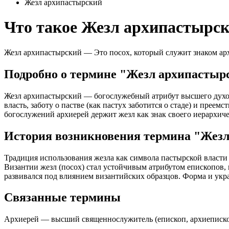
Жезл архипастырский
Что такое Жезл архипастырс
Жезл архипастырский — Это посох, который служит знаком арх
Подробно о термине "Жезл архипастыр
Жезл архипастырский — богослужебный атрибут высшего духов
власть, заботу о пастве (как пастух заботится о стаде) и пре
богослужений архиерей держит жезл как знак своего иерархиче
История возникновения термина "Жез
Традиция использования жезла как символа пастырской власти в
Византии жезл (посох) стал устойчивым атрибутом епископов,
развивался под влиянием византийских образцов. Форма и укр
Связанные термины
Архиерей — высший священнослужитель (епископ, архиепископ,