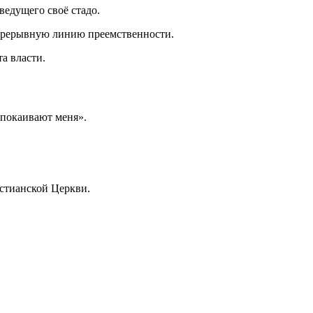
ведущего своё стадо.
епрерывную линию преемственности.
а власти.
спокаивают меня».
истианской Церкви.