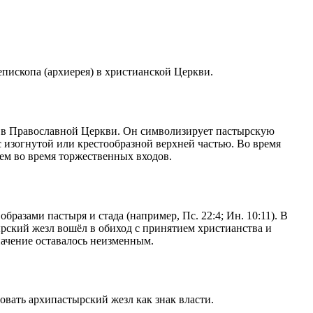
пископа (архиерея) в христианской Церкви.
) в Православной Церкви. Он символизирует пастырскую
 с изогнутой или крестообразной верхней частью. Во время
еем во время торжественных входов.
разами пастыря и стада (например, Пс. 22:4; Ин. 10:11). В
ырский жезл вошёл в обиход с принятием христианства и
начение оставалось неизменным.
вать архипастырский жезл как знак власти.