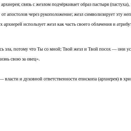
хиерея; связь с жезлом подчёркивает образ пастыря (пастуха), 
 от апостолов через рукоположение; жезл символизирует эту н
архиерей использует жезл как часть своего облачения и атрибут
сь зла, потому что Ты со мной; Твой жезл и Твой посох — они у
изнь свою за овец».
— власти и духовной ответственности епископа (архиерея) в хр