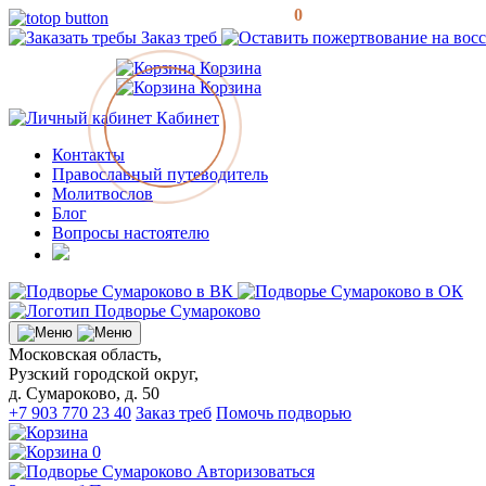
0
Заказ треб
Корзина
Корзина
Кабинет
Контакты
Православный путеводитель
Молитвослов
Блог
Вопросы настоятелю
Московская область,
Рузский городской округ,
д. Сумароково, д. 50
+7 903 770 23 40
Заказ треб
Помочь подворью
0
Авторизоваться