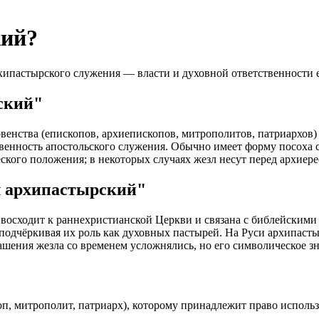
кий?
ипастырского служения — власти и духовной ответственности е
ский"
енства (епископов, архиепископов, митрополитов, патриархов
емственность апостольского служения. Обычно имеет форму посоха
ского положения; в некоторых случаях жезл несут перед архиер
л архипастырский"
осходит к раннехристианской Церкви и связана с библейскими об
 подчёркивая их роль как духовных пастырей. На Руси архипаст
ашения жезла со временем усложнялись, но его символическое з
 митрополит, патриарх), которому принадлежит право использо