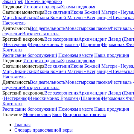
Заказ треб
Помочь подворью
Подворье
История подворья
Храмы подворья
Святыни монастыря
Все святыни
Икона Божией Матери «Неувя
Мир Ликийских
Икона Божией Матери «Всецарица»
Почаевска
Настоятель
Деятельность
Вся деятельность
Монастырская пасека
Фестиваль 
служение
Воскресная школа
Братский некрополь
Все захоронения
Архимандрит Давид (Дмит
(Нестеренко)
Иеросхимонах Ермоген (Шаринов)
Иеромонах Фил
Контакты
Расписание богослужений
Поможем вместе
Наша продукция
Подворье
История подворья
Храмы подворья
Святыни монастыря
Все святыни
Икона Божией Матери «Неувя
Мир Ликийских
Икона Божией Матери «Всецарица»
Почаевска
Настоятель
Деятельность
Вся деятельность
Монастырская пасека
Фестиваль 
служение
Воскресная школа
Братский некрополь
Все захоронения
Архимандрит Давид (Дмит
(Нестеренко)
Иеросхимонах Ермоген (Шаринов)
Иеромонах Фил
Контакты
Расписание богослужений
Поможем вместе
Наша продукция
Полезное
Молитвослов
Блог
Вопросы настоятелю
Главная
Словарь православной веры