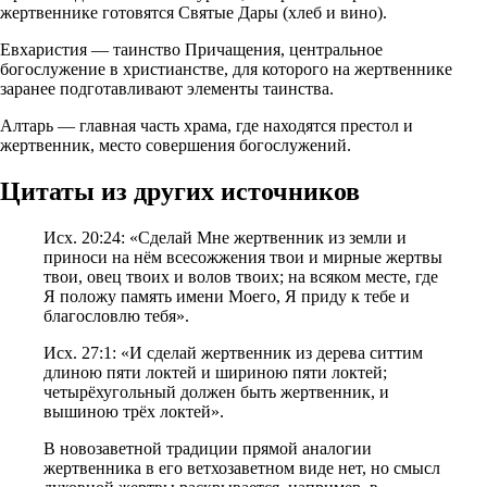
жертвеннике готовятся Святые Дары (хлеб и вино).
Евхаристия — таинство Причащения, центральное
богослужение в христианстве, для которого на жертвеннике
заранее подготавливают элементы таинства.
Алтарь — главная часть храма, где находятся престол и
жертвенник, место совершения богослужений.
Цитаты из других источников
Исх. 20:24: «Сделай Мне жертвенник из земли и
приноси на нём всесожжения твои и мирные жертвы
твои, овец твоих и волов твоих; на всяком месте, где
Я положу память имени Моего, Я приду к тебе и
благословлю тебя».
Исх. 27:1: «И сделай жертвенник из дерева ситтим
длиною пяти локтей и шириною пяти локтей;
четырёхугольный должен быть жертвенник, и
вышиною трёх локтей».
В новозаветной традиции прямой аналогии
жертвенника в его ветхозаветном виде нет, но смысл