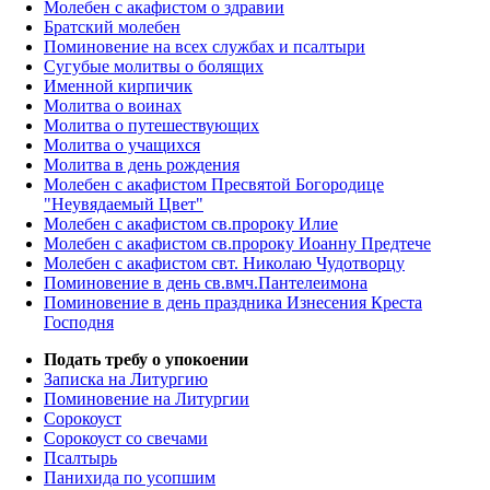
Молебен с акафистом о здравии
Братский молебен
Поминовение на всех службах и псалтыри
Сугубые молитвы о болящих
Именной кирпичик
Молитва о воинах
Молитва о путешествующих
Молитва о учащихся
Молитва в день рождения
Молебен с акафистом Пресвятой Богородице
"Неувядаемый Цвет"
Молебен с акафистом св.пророку Илие
Молебен с акафистом св.пророку Иоанну Предтече
Молебен с акафистом свт. Николаю Чудотворцу
Поминовение в день св.вмч.Пантелеимона
Поминовение в день праздника Изнесения Креста
Господня
Подать требу о упокоении
Записка на Литургию
Поминовение на Литургии
Сорокоуст
Сорокоуст со свечами
Псалтырь
Панихида по усопшим