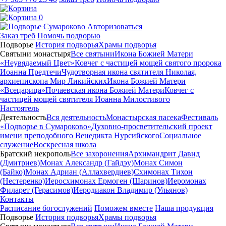
0
Авторизоваться
Заказ треб
Помочь подворью
Подворье
История подворья
Храмы подворья
Святыни монастыря
Все святыни
Икона Божией Матери
«Неувядаемый Цвет»
Ковчег с частицей мощей святого пророка
Иоанна Предтечи
Чудотворная икона святителя Николая,
архиепископа Мир Ликийских
Икона Божией Матери
«Всецарица»
Почаевская икона Божией Матери
Ковчег с
частицей мощей святителя Иоанна Милостивого
Настоятель
Деятельность
Вся деятельность
Монастырская пасека
Фестиваль
«Подворье в Сумароково»
Духовно-просветительский проект
имени преподобного Венедикта Нурсийского
Социальное
служение
Воскресная школа
Братский некрополь
Все захоронения
Архимандрит Давид
(Дмитриев)
Монах Александр (Гайдэу)
Монах Симон
(Байко)
Монах Адриан (Аллахвердиев)
Схимонах Тихон
(Нестеренко)
Иеросхимонах Ермоген (Шаринов)
Иеромонах
Филарет (Герасимов)
Иеродиакон Владимир (Ульянов)
Контакты
Расписание богослужений
Поможем вместе
Наша продукция
Подворье
История подворья
Храмы подворья