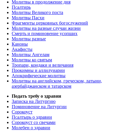
Молитвы в продолжение дня
Псалтирь
Молитвы Великого поста
Молитвы Пасхи
Фрагменты церковных богослужений
Молитвы на разные случаи жизни
Смерть и поминовение усопших
Молитвы разные
Каноны
Акафисты
Молитвы Ангелам
Молитвы ко святым
Тропари, кондаки и величания
Прокимны и аллилуиарии
Апокрифические молитвы
Молитвы на английском, греческом, латыни,
азербайджанском и татарском
Подать требу о здравии
Записка на Литургию
Поминовение на Литургии
Сорокоуст
Псалтырь о здравии
Сорокоуст со свечами
Молебен о здравии