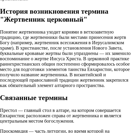
История возникновения термина
"Жертвенник церковный"
Понятие жертвенника уходит корнями в ветхозаветную
традицию, где жертвенники были местами принесения жертв
Богу (например, жертвенник всесожжения в Иерусалимском
храме). В христианстве, после установления Нового Завета,
буквальные кровавые жертвы были упразднены — их заменило
воспоминание о жертве Иисуса Христа. В церковной практике
раннехристианских общин постепенно сформировалось особое
место для подготовки элементов таинства Евхаристии, которое
получило название жертвенника. В византийской и
последующей православной традиции жертвенник закрепился
как обязательный элемент алтарного пространства.
Связанные термины
Престол — главный стол в алтаре, на котором совершается
Евхаристия; расположен справа от жертвенника и является
центральным местом богослужения.
Проскомидия — часть литургии, во время которой на