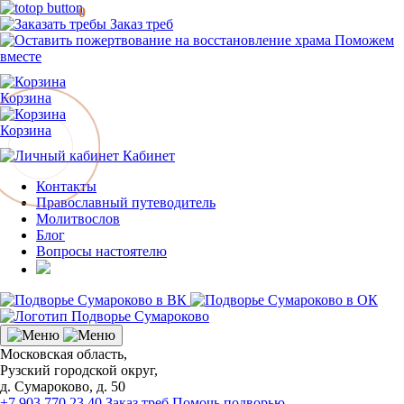
0
Заказ треб
Поможем
вместе
Корзина
Корзина
Кабинет
Контакты
Православный путеводитель
Молитвослов
Блог
Вопросы настоятелю
Московская область,
Рузский городской округ,
д. Сумароково, д. 50
+7 903 770 23 40
Заказ треб
Помочь подворью