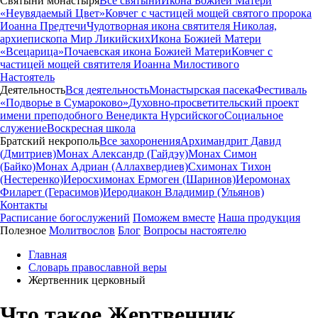
Святыни монастыря
Все святыни
Икона Божией Матери
«Неувядаемый Цвет»
Ковчег с частицей мощей святого пророка
Иоанна Предтечи
Чудотворная икона святителя Николая,
архиепископа Мир Ликийских
Икона Божией Матери
«Всецарица»
Почаевская икона Божией Матери
Ковчег с
частицей мощей святителя Иоанна Милостивого
Настоятель
Деятельность
Вся деятельность
Монастырская пасека
Фестиваль
«Подворье в Сумароково»
Духовно-просветительский проект
имени преподобного Венедикта Нурсийского
Социальное
служение
Воскресная школа
Братский некрополь
Все захоронения
Архимандрит Давид
(Дмитриев)
Монах Александр (Гайдэу)
Монах Симон
(Байко)
Монах Адриан (Аллахвердиев)
Схимонах Тихон
(Нестеренко)
Иеросхимонах Ермоген (Шаринов)
Иеромонах
Филарет (Герасимов)
Иеродиакон Владимир (Ульянов)
Контакты
Расписание богослужений
Поможем вместе
Наша продукция
Полезное
Молитвослов
Блог
Вопросы настоятелю
Главная
Словарь православной веры
Жертвенник церковный
Что такое Жертвенник