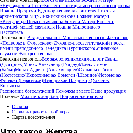
Святыни монастыря
Все святыни
Икона Божией Матери
«Неувядаемый Цвет»
Ковчег с частицей мощей святого пророка
Иоанна Предтечи
Чудотворная икона святителя Николая,
архиепископа Мир Ликийских
Икона Божией Матери
«Всецарица»
Почаевская икона Божией Матери
Ковчег с
частицей мощей святителя Иоанна Милостивого
Настоятель
Деятельность
Вся деятельность
Монастырская пасека
Фестиваль
«Подворье в Сумароково»
Духовно-просветительский проект
имени преподобного Венедикта Нурсийского
Социальное
служение
Воскресная школа
Братский некрополь
Все захоронения
Архимандрит Давид
(Дмитриев)
Монах Александр (Гайдэу)
Монах Симон
(Байко)
Монах Адриан (Аллахвердиев)
Схимонах Тихон
(Нестеренко)
Иеросхимонах Ермоген (Шаринов)
Иеромонах
Филарет (Герасимов)
Иеродиакон Владимир (Ульянов)
Контакты
Расписание богослужений
Поможем вместе
Наша продукция
Полезное
Молитвослов
Блог
Вопросы настоятелю
Главная
Словарь православной веры
Жертва всесожжения
Что такое Жертва