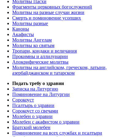
Молитвы Пасхи
Фрагменты церковных богослужений
Молитвы на разные случаи жизни
Смерть и поминовение усопших
Молитвы разные
Каноны
Акафисты
Молитвы Ангелам
Молитвы ко святым
Тропари, кондаки и величания
Прокимны и аллилуиарии
Апокрифические молитвы
Молитвы на английском, греческом, латыни,
азербайджанском и татарском
Подать требу о здравии
Записка на Литургию
Поминовение на Литургии
Сорокоуст
Псалтырь о здравии
Сорокоуст со свечами
Молебен о здравии
Молебен с акафистом о здравии
Братский молебен
Поминовение на всех службах и псалтыри