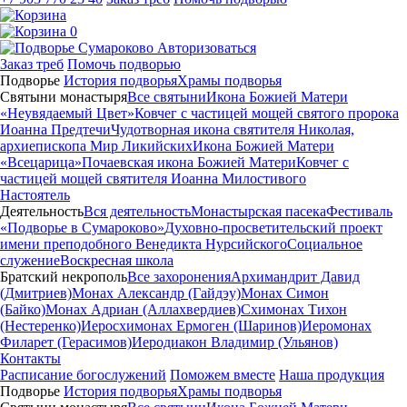
0
Авторизоваться
Заказ треб
Помочь подворью
Подворье
История подворья
Храмы подворья
Святыни монастыря
Все святыни
Икона Божией Матери
«Неувядаемый Цвет»
Ковчег с частицей мощей святого пророка
Иоанна Предтечи
Чудотворная икона святителя Николая,
архиепископа Мир Ликийских
Икона Божией Матери
«Всецарица»
Почаевская икона Божией Матери
Ковчег с
частицей мощей святителя Иоанна Милостивого
Настоятель
Деятельность
Вся деятельность
Монастырская пасека
Фестиваль
«Подворье в Сумароково»
Духовно-просветительский проект
имени преподобного Венедикта Нурсийского
Социальное
служение
Воскресная школа
Братский некрополь
Все захоронения
Архимандрит Давид
(Дмитриев)
Монах Александр (Гайдэу)
Монах Симон
(Байко)
Монах Адриан (Аллахвердиев)
Схимонах Тихон
(Нестеренко)
Иеросхимонах Ермоген (Шаринов)
Иеромонах
Филарет (Герасимов)
Иеродиакон Владимир (Ульянов)
Контакты
Расписание богослужений
Поможем вместе
Наша продукция
Подворье
История подворья
Храмы подворья