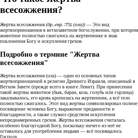
всесожжения?
Жертва всесожжения
(др.-евр. עלה (ола))
— Это вид
жертвоприношения в ветхозаветном богослужении, при котором
животное полностью сжигалось на жертвеннике в знак
поклонения Богу и искупления грехов.
Подробно о термине "Жертва
всесожжения"
Жертва всесожжения (ола) — один из основных типов
жертвоприношений в религии Древнего Израиля, описанный в
Ветхом Завете (прежде всего в книге Левит). При принесении
такой жертвы животное (бык, баран, коза, голубь или горлица)
закалывалось, его кровь кропилась на жертвенник, а всё тело
полностью сжигалось. Этот вид жертвы символизировал полное
посвящение человека Богу, выражение преданности и
благодарности, а также служил средством искупления
непреднамеренных грехов. Жертва всесожжения считалась
особенно благоугодной Богу, поскольку ничего из неё не
оставалось для употребления людьми — всё посвящалось
Господу.