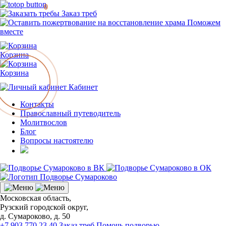
0
Заказ треб
Поможем
вместе
Корзина
Корзина
Кабинет
Контакты
Православный путеводитель
Молитвослов
Блог
Вопросы настоятелю
Московская область,
Рузский городской округ,
д. Сумароково, д. 50
+7 903 770 23 40
Заказ треб
Помочь подворью