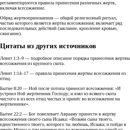
регламентируются правила принесения различных жертв,
включая всесожжение.
Обряд жертвоприношения — общий религиозный ритуал,
частью которого является жертва всесожжения; включает ряд
последовательных действий (заклание, кропление кровью,
сжигание).
Цитаты из других источников
Левит 1:3–9 — подробное описание порядка принесения жертвы
всесожжения из крупного скота.
Левит 1:14–17 — правила принесения жертвы всесожжения из
птиц.
Бытие 8:20 — Ной после потопа приносит всесожжения: «И
устроил Ной жертвенник Господу; и взял из всякого скота
чистого и из всех птиц чистых и принёс во всесожжение на
жертвеннике».
Бытие 22:2 — Бог повелевает Аврааму принести в жертву
всесожжения своего сына Исаака: «Возьми сына твоего,
единственного твоего, которого ты любишь, Исаака; и пойди в
землю Мориа и там принеси его во всесожжение на одной из