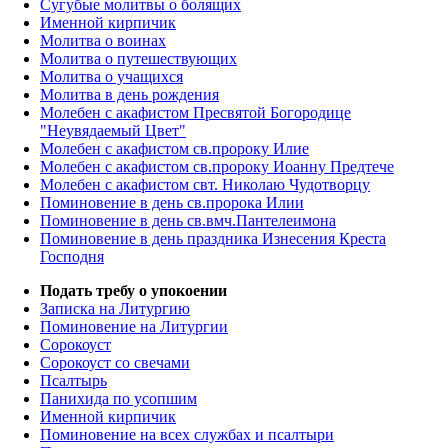
Сугубые молитвы о болящих
Именной кирпичик
Молитва о воинах
Молитва о путешествующих
Молитва о учащихся
Молитва в день рождения
Молебен с акафистом Пресвятой Богородице
"Неувядаемый Цвет"
Молебен с акафистом св.пророку Илие
Молебен с акафистом св.пророку Иоанну Предтече
Молебен с акафистом свт. Николаю Чудотворцу
Поминовение в день св.пророка Илии
Поминовение в день св.вмч.Пантелеимона
Поминовение в день праздника Изнесения Креста
Господня
Подать требу о упокоении
Записка на Литургию
Поминовение на Литургии
Сорокоуст
Сорокоуст со свечами
Псалтырь
Панихида по усопшим
Именной кирпичик
Поминовение на всех службах и псалтыри