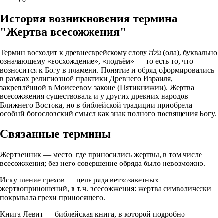
История возникновения термина
"Жертва всесожжения"
Термин восходит к древнееврейскому слову עלה (ола), буквально
означающему «восхождение», «подъём» — то есть то, что
возносится к Богу в пламени. Понятие и обряд сформировались
в рамках религиозной практики Древнего Израиля,
закреплённой в Моисеевом законе (Пятикнижии). Жертва
всесожжения существовала и у других древних народов
Ближнего Востока, но в библейской традиции приобрела
особый богословский смысл как знак полного посвящения Богу.
Связанные термины
Жертвенник — место, где приносились жертвы, в том числе
всесожжения; без него совершение обряда было невозможно.
Искупление грехов — цель ряда ветхозаветных
жертвоприношений, в т. ч. всесожжения: жертва символически
покрывала грехи приносящего.
Книга Левит — библейская книга, в которой подробно