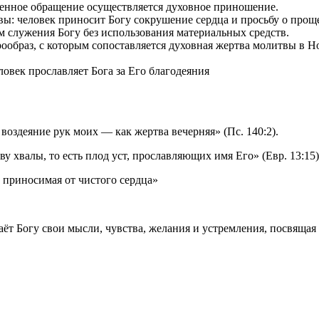
енное обращение осуществляется духовное приношение.
ы: человек приносит Богу сокрушение сердца и просьбу о прощ
 служения Богу без использования материальных средств.
ообраз, с которым сопоставляется духовная жертва молитвы в Н
овек прославляет Бога за Его благодеяния
воздеяние рук моих — как жертва вечерняя» (Пс. 140:2).
у хвалы, то есть плод уст, прославляющих имя Его» (Евр. 13:15)
 приносимая от чистого сердца»
аёт Богу свои мысли, чувства, желания и устремления, посвяща