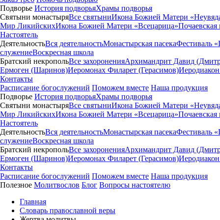
Подворье
История подворья
Храмы подворья
Святыни монастыря
Все святыни
Икона Божией Матери «Неувяд
Мир Ликийских
Икона Божией Матери «Всецарица»
Почаевская
Настоятель
Деятельность
Вся деятельность
Монастырская пасека
Фестиваль «
служение
Воскресная школа
Братский некрополь
Все захоронения
Архимандрит Давид (Дмитр
Ермоген (Шаринов)
Иеромонах Филарет (Герасимов)
Иеродиакон
Контакты
Расписание богослужений
Поможем вместе
Наша продукция
Подворье
История подворья
Храмы подворья
Святыни монастыря
Все святыни
Икона Божией Матери «Неувяд
Мир Ликийских
Икона Божией Матери «Всецарица»
Почаевская
Настоятель
Деятельность
Вся деятельность
Монастырская пасека
Фестиваль «
служение
Воскресная школа
Братский некрополь
Все захоронения
Архимандрит Давид (Дмитр
Ермоген (Шаринов)
Иеромонах Филарет (Герасимов)
Иеродиакон
Контакты
Расписание богослужений
Поможем вместе
Наша продукция
Полезное
Молитвослов
Блог
Вопросы настоятелю
Главная
Словарь православной веры
Жертва молитвы