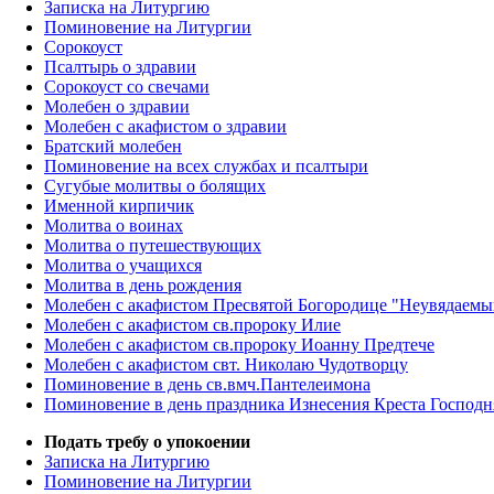
Записка на Литургию
Поминовение на Литургии
Сорокоуст
Псалтырь о здравии
Сорокоуст со свечами
Молебен о здравии
Молебен с акафистом о здравии
Братский молебен
Поминовение на всех службах и псалтыри
Сугубые молитвы о болящих
Именной кирпичик
Молитва о воинах
Молитва о путешествующих
Молитва о учащихся
Молитва в день рождения
Молебен с акафистом Пресвятой Богородице "Неувядаемы
Молебен с акафистом св.пророку Илие
Молебен с акафистом св.пророку Иоанну Предтече
Молебен с акафистом свт. Николаю Чудотворцу
Поминовение в день св.вмч.Пантелеимона
Поминовение в день праздника Изнесения Креста Господн
Подать требу о упокоении
Записка на Литургию
Поминовение на Литургии