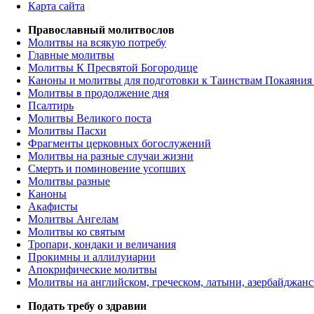
Карта сайта
Православный молитвослов
Молитвы на всякую потребу
Главные молитвы
Молитвы К Пресвятой Богородице
Каноны и молитвы для подготовки к Таинствам Покаяния
Молитвы в продолжение дня
Псалтирь
Молитвы Великого поста
Молитвы Пасхи
Фрагменты церковных богослужений
Молитвы на разные случаи жизни
Смерть и поминовение усопших
Молитвы разные
Каноны
Акафисты
Молитвы Ангелам
Молитвы ко святым
Тропари, кондаки и величания
Прокимны и аллилуиарии
Апокрифические молитвы
Молитвы на английском, греческом, латыни, азербайджанс
Подать требу о здравии