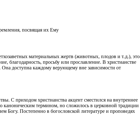
тремления, посвящая их Ему
озаветных материальных жертв (животных, плодов и т. д.), это
ие, благодарность, просьбу или прославление. В христианстве
й. Она доступна каждому верующему вне зависимости от
твы. С приходом христианства акцент сместился на внутреннее
го каноническим термином, но сложилось в церковной традиции
ием Богу. Постепенно в богословской литературе и проповедях