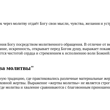
 через молитву отдаёт Богу свои мысли, чувства, желания и ус
я Богу посредством молитвенного обращения. В отличие от ветх
ние, искренность, открывает перед Богом душу, выражает покаян
дается чистотой сердца и стремлением к исполнению воли Божие
ва молитвы"
ную традицию, где практиковались различные материальные жер
духовной жертвы. Выражение «жертва молитвы» не является стро
), где молитва и хваление сравниваются с благовонным приношен