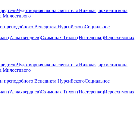
Предтечи
Чудотворная икона святителя Николая, архиепископа
на Милостивого
ни преподобного Венедикта Нурсийского
Социальное
ан (Аллахвердиев)
Схимонах Тихон (Нестеренко)
Иеросхимонах
Предтечи
Чудотворная икона святителя Николая, архиепископа
на Милостивого
ни преподобного Венедикта Нурсийского
Социальное
ан (Аллахвердиев)
Схимонах Тихон (Нестеренко)
Иеросхимонах