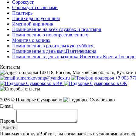
Сорокоуст
Сорокоуст со свечами
Псалтырь
Панихида по усопшим
Именной кирпичик
Поминовение на всех службах и псалтыри
Поминовение о новопреставленных
Молитва о воинах
Поминовение в родительскую субботу
Поминовение в день вмч.Пантелеимона
Поминовение в день праздника Изнесения Креста Господн
Контакты
143118, Россия, Московская область, Рузский г
sumarokovomp@yandex.ru
+7 903 77
2026 © Подворье Сумароково
E-mail
Пароль
Войти
Нажимая кнопку «Войти», вы соглашаетесь с условиями догово