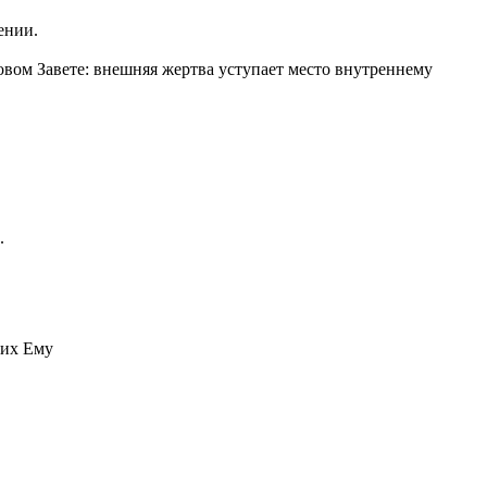
ении.
овом Завете: внешняя жертва уступает место внутреннему
.
я их Ему