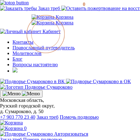
0
Заказ треб
Корзина
Корзина
Кабинет
Контакты
Православный путеводитель
Молитвослов
Блог
Вопросы настоятелю
Московская область,
Рузский городской округ,
д. Сумароково, д. 50
+7 903 770 23 40
Заказ треб
Помочь подворью
0
Авторизоваться
Заказ треб
Помочь подворью