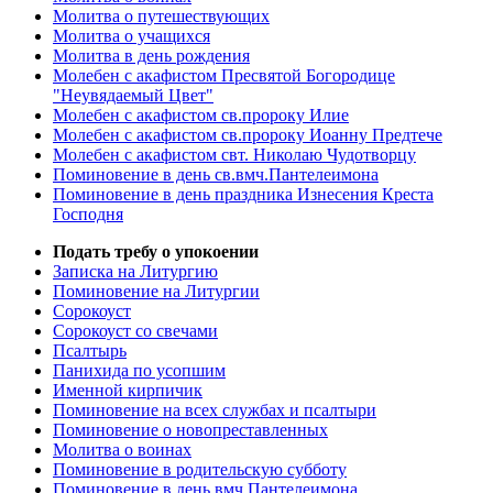
Молитва о путешествующих
Молитва о учащихся
Молитва в день рождения
Молебен с акафистом Пресвятой Богородице
"Неувядаемый Цвет"
Молебен с акафистом св.пророку Илие
Молебен с акафистом св.пророку Иоанну Предтече
Молебен с акафистом свт. Николаю Чудотворцу
Поминовение в день св.вмч.Пантелеимона
Поминовение в день праздника Изнесения Креста
Господня
Подать требу о упокоении
Записка на Литургию
Поминовение на Литургии
Сорокоуст
Сорокоуст со свечами
Псалтырь
Панихида по усопшим
Именной кирпичик
Поминовение на всех службах и псалтыри
Поминовение о новопреставленных
Молитва о воинах
Поминовение в родительскую субботу
Поминовение в день вмч.Пантелеимона