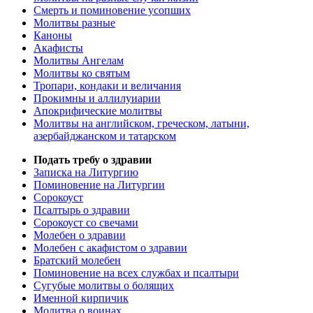
Смерть и поминовение усопших
Молитвы разные
Каноны
Акафисты
Молитвы Ангелам
Молитвы ко святым
Тропари, кондаки и величания
Прокимны и аллилуиарии
Апокрифические молитвы
Молитвы на английском, греческом, латыни,
азербайджанском и татарском
Подать требу о здравии
Записка на Литургию
Поминовение на Литургии
Сорокоуст
Псалтырь о здравии
Сорокоуст со свечами
Молебен о здравии
Молебен с акафистом о здравии
Братский молебен
Поминовение на всех службах и псалтыри
Сугубые молитвы о болящих
Именной кирпичик
Молитва о воинах