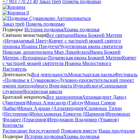
+7 903 770 23 40
Заказ треб
Помочь подворью
0
Авторизоваться
Заказ треб
Помочь подворью
Подворье
История подворья
Храмы подворья
Святыни монастыря
Все святыни
Икона Божией Матери
«Неувядаемый Цвет»
Ковчег с частицей мощей святого
пророка Иоанна Предтечи
Чудотворная икона святителя
Николая, архиепископа Мир Ликийских
Икона Божией
Матери «Всецарица»
Почаевская икона Божией Матери
Ковчег
с частицей мощей святителя Иоанна Милостивого
Настоятель
Деятельность
Вся деятельность
Монастырская пасека
Фестиваль
«Подворье в Сумароково»
Духовно-просветительский проект
имени преподобного Венедикта Нурсийского
Социальное
служение
Воскресная школа
Братский некрополь
Все захоронения
Архимандрит Давид
(Дмитриев)
Монах Александр (Гайдэу)
Монах Симон
(Байко)
Монах Адриан (Аллахвердиев)
Схимонах Тихон
(Нестеренко)
Иеросхимонах Ермоген (Шаринов)
Иеромонах
Филарет (Герасимов)
Иеродиакон Владимир (Ульянов)
Контакты
Расписание богослужений
Поможем вместе
Наша продукция
Подворье
История подворья
Храмы подворья