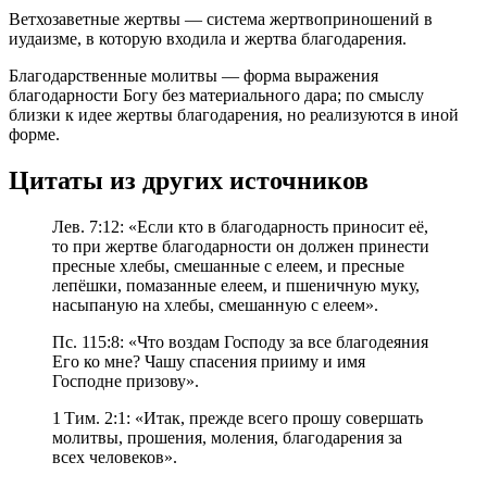
Ветхозаветные жертвы — система жертвоприношений в
иудаизме, в которую входила и жертва благодарения.
Благодарственные молитвы — форма выражения
благодарности Богу без материального дара; по смыслу
близки к идее жертвы благодарения, но реализуются в иной
форме.
Цитаты из других источников
Лев. 7:12: «Если кто в благодарность приносит её,
то при жертве благодарности он должен принести
пресные хлебы, смешанные с елеем, и пресные
лепёшки, помазанные елеем, и пшеничную муку,
насыпаную на хлебы, смешанную с елеем».
Пс. 115:8: «Что воздам Господу за все благодеяния
Его ко мне? Чашу спасения прииму и имя
Господне призову».
1 Тим. 2:1: «Итак, прежде всего прошу совершать
молитвы, прошения, моления, благодарения за
всех человеков».