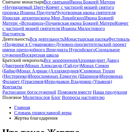
Святыни монастыря
Все святыни
Икона Божией Матери
«Неувядаемый Цвет»
Ковчег с частицей мощей святого
пророка Иоанна Предтечи
Чудотворная икона святителя
Николая, архиепископа Мир Ликийских
Икона Божией
Матери «Всецарица»
Почаевская икона Божией Матери
Ковчег
с частицей мощей святителя Иоанна Милостивого
Настоятель
Деятельность
Вся деятельность
Монастырская пасека
Фестиваль
«Подворье в Сумароково»
Духовно-просветительский проект
имени преподобного Венедикта Нурсийского
Социальное
служение
Воскресная школа
Братский некрополь
Все захоронения
Архимандрит Давид
(Дмитриев)
Монах Александр (Гайдэу)
Монах Симон
(Байко)
Монах Адриан (Аллахвердиев)
Схимонах Тихон
(Нестеренко)
Иеросхимонах Ермоген (Шаринов)
Иеромонах
Филарет (Герасимов)
Иеродиакон Владимир (Ульянов)
Контакты
Расписание богослужений
Поможем вместе
Наша продукция
Полезное
Молитвослов
Блог
Вопросы настоятелю
Главная
Словарь православной веры
Жертва благодарения