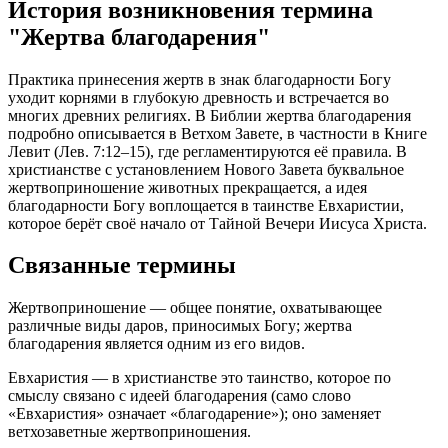
История возникновения термина
"Жертва благодарения"
Практика принесения жертв в знак благодарности Богу
уходит корнями в глубокую древность и встречается во
многих древних религиях. В Библии жертва благодарения
подробно описывается в Ветхом Завете, в частности в Книге
Левит (Лев. 7:12–15), где регламентируются её правила. В
христианстве с установлением Нового Завета буквальное
жертвоприношение животных прекращается, а идея
благодарности Богу воплощается в таинстве Евхаристии,
которое берёт своё начало от Тайной Вечери Иисуса Христа.
Связанные термины
Жертвоприношение — общее понятие, охватывающее
различные виды даров, приносимых Богу; жертва
благодарения является одним из его видов.
Евхаристия — в христианстве это таинство, которое по
смыслу связано с идеей благодарения (само слово
«Евхаристия» означает «благодарение»); оно заменяет
ветхозаветные жертвоприношения.