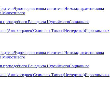
Предтечи
Чудотворная икона святителя Николая, архиепископа
на Милостивого
ни преподобного Венедикта Нурсийского
Социальное
ан (Аллахвердиев)
Схимонах Тихон (Нестеренко)
Иеросхимонах
Предтечи
Чудотворная икона святителя Николая, архиепископа
на Милостивого
ни преподобного Венедикта Нурсийского
Социальное
ан (Аллахвердиев)
Схимонах Тихон (Нестеренко)
Иеросхимонах