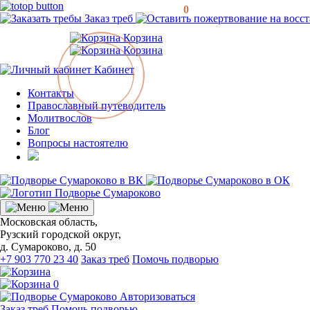
0
Заказ треб
Корзина
Корзина
Кабинет
Контакты
Православный путеводитель
Молитвослов
Блог
Вопросы настоятелю
Московская область,
Рузский городской округ,
д. Сумароково, д. 50
+7 903 770 23 40
Заказ треб
Помочь подворью
0
Авторизоваться
Заказ треб
Помочь подворью