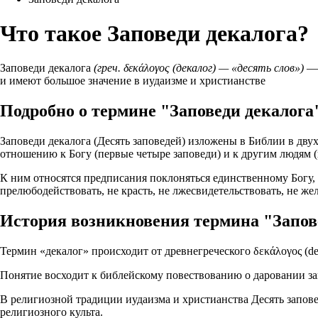
Что такое Заповеди декалога?
Заповеди декалога
(греч. δεκάλογος (декалог) — «десять слов»)
— 
и имеют большое значение в иудаизме и христианстве
Подробно о термине "Заповеди декалога
Заповеди декалога (Десять заповедей) изложены в Библии в дву
отношению к Богу (первые четыре заповеди) и к другим людям (
К ним относятся предписания поклоняться единственному Богу, н
прелюбодействовать, не красть, не лжесвидетельствовать, не 
История возникновения термина "Запов
Термин «декалог» происходит от древнегреческого δεκάλογος (dek
Понятие восходит к библейскому повествованию о даровании зап
В религиозной традиции иудаизма и христианства Десять запо
религиозного культа.