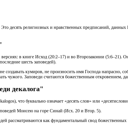
Это десять религиозных и нравственных предписаний, данных Бо
"
х версиях: в книге Исход (20:2–17) и во Второзаконии (5:6–21)
последние шесть заповедей).
е создавать кумиров, не произносить имя Господа напрасно, соб
желать чужого. Заповеди считаются божественным откровением, 
еди декалога"
alogos), что буквально означает «десять слов» или «десятислови
оведей Моисею на горе Синай (Исх. 20 и Втор. 5).
ведей рассматриваются как фундаментальный свод божественных