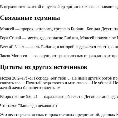
В церковнославянской и русской традиции их также называют «
Связанные термины
Моисей — пророк, которому, согласно Библии, Бог дал Десять з
Гора Синай — место, где, согласно Библии, Моисей получил от Б
Ветхий Завет — часть Библии, в которой содержатся тексты, оп
Закон Моисеев — совокупность религиозных и гражданских пред
Цитаты из других источников
Исход 20:2–17: «Я Господь, Бог твой… Не имей других богов п
святить его… Почитай отца твоего и мать твою… Не убивай. Не
желай жены ближнего твоего…»
Второзаконие 5:6–21 — параллельный текст с Десятью заповедя
Что такое "Заповеди декалога"?
Это десять религиозных и нравственных предписаний, данных Бо