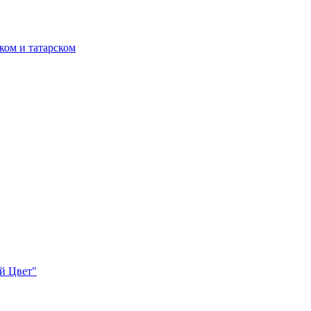
ком и татарском
й Цвет"