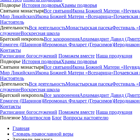
Подворье
История подворья
Храмы подворья
Святыни монастыря
Все святыни
Икона Божией Матери «Неувяд
Мир Ликийских
Икона Божией Матери «Всецарица»
Почаевская
Настоятель
Деятельность
Вся деятельность
Монастырская пасека
Фестиваль «
служение
Воскресная школа
Братский некрополь
Все захоронения
Архимандрит Давид (Дмитр
Ермоген (Шаринов)
Иеромонах Филарет (Герасимов)
Иеродиакон
Контакты
Расписание богослужений
Поможем вместе
Наша продукция
Подворье
История подворья
Храмы подворья
Святыни монастыря
Все святыни
Икона Божией Матери «Неувяд
Мир Ликийских
Икона Божией Матери «Всецарица»
Почаевская
Настоятель
Деятельность
Вся деятельность
Монастырская пасека
Фестиваль «
служение
Воскресная школа
Братский некрополь
Все захоронения
Архимандрит Давид (Дмитр
Ермоген (Шаринов)
Иеромонах Филарет (Герасимов)
Иеродиакон
Контакты
Расписание богослужений
Поможем вместе
Наша продукция
Полезное
Молитвослов
Блог
Вопросы настоятелю
Главная
Словарь православной веры
Заповеди декалога