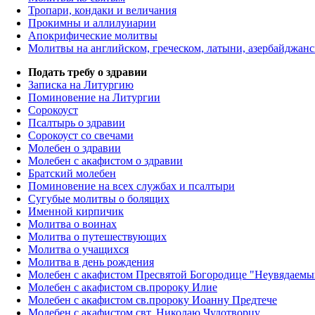
Тропари, кондаки и величания
Прокимны и аллилуиарии
Апокрифические молитвы
Молитвы на английском, греческом, латыни, азербайджанс
Подать требу о здравии
Записка на Литургию
Поминовение на Литургии
Сорокоуст
Псалтырь о здравии
Сорокоуст со свечами
Молебен о здравии
Молебен с акафистом о здравии
Братский молебен
Поминовение на всех службах и псалтыри
Сугубые молитвы о болящих
Именной кирпичик
Молитва о воинах
Молитва о путешествующих
Молитва о учащихся
Молитва в день рождения
Молебен с акафистом Пресвятой Богородице "Неувядаемы
Молебен с акафистом св.пророку Илие
Молебен с акафистом св.пророку Иоанну Предтече
Молебен с акафистом свт. Николаю Чудотворцу