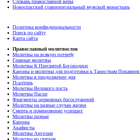
Словарь православной веры
Новоспасский ставропигиальный мужской монастырь
Политика конфиденциальности
Поиск по сайту
Карта сайта
Православный молитвослов
Молитвы на всякую потребу
Главные молитвы
Молитвы К Пресвятой Богородице
Каноны и молитвы для подготовки к Таинствам Покаяния
Молитвы в продолжение дня
Псалтирь
Молитвы Великого поста
Молитвы Пасхи
Фрагменты церковных богослужений
Молитвы на разные случаи жизни
Смерть и поминовение усопших
Молитвы разные
Каноны
Акафисты
Молитвы Ангелам
Молитвы ко святым