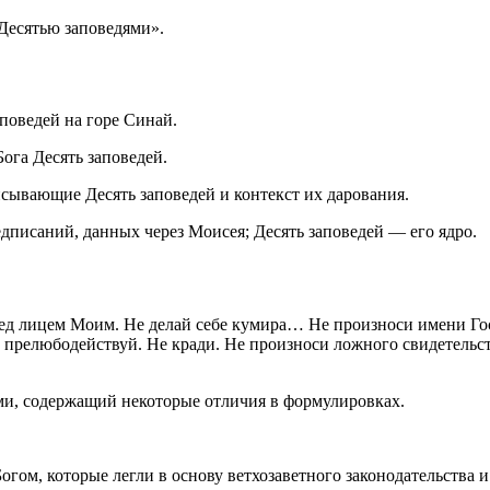
Десятью заповедями».
аповедей на горе Синай.
ога Десять заповедей.
исывающие Десять заповедей и контекст их дарования.
писаний, данных через Моисея; Десять заповедей — его ядро.
ред лицем Моим. Не делай себе кумира… Не произноси имени Го
 прелюбодействуй. Не кради. Не произноси ложного свидетельст
ми, содержащий некоторые отличия в формулировках.
гом, которые легли в основу ветхозаветного законодательства 