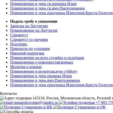
Поминовение в день св.пророка Илии
Поминовение в день св.вмч.Пантелеимона
Поминовение в день праздника Изнесения Креста Господн
Подать требу о упокоении
Записка на Литургию
Поминовение на Литургии
Сорокоуст
Сорокоуст со свечами
Псалтырь
Панихида по усопшим
Именной кирпичик
Поминовение на всех службах и псалтыри
Поминовение о новопреставленных
Молитва о воинах
Поминовение в родительскую субботу
Поминовение в день пророка Илии
Поминовение в день вмч.Пантелеимона
Поминовение в день праздника Изнесения Креста Господн
Контакты
143118, Россия, Московская область, Рузский г
sumarokovomp@yandex.ru
+7 903 77