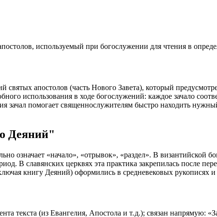
апостолов, используемый при богослужении для чтения в опред
 святых апостолов (часть Нового Завета), который предусмотр
бного использования в ходе богослужений: каждое зачало соотв
ия зачал помогает священнослужителям быстро находить нужный
ло Деяний"
льно означает «начало», «отрывок», «раздел». В византийской 
иод. В славянских церквях эта практика закрепилась после пер
(включая книгу Деяний) оформились в средневековых рукописях
та текста (из Евангелия, Апостола и т. д.); связан напрямую: 