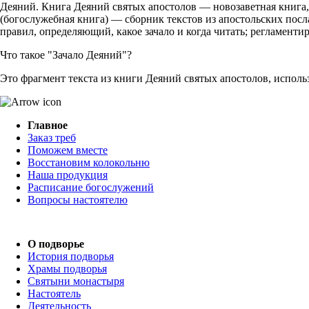
Деяний. Книга Деяний святых апостолов — новозаветная книга,
(богослужебная книга) — сборник текстов из апостольских посл
правил, определяющий, какое зачало и когда читать; регламенти
Что такое "Зачало Деяний"?
Это фрагмент текста из книги Деяний святых апостолов, испол
Главное
Заказ треб
Поможем вместе
Восстановим колокольню
Наша продукция
Расписание богослужений
Вопросы настоятелю
О подворье
История подворья
Храмы подворья
Святыни монастыря
Настоятель
Деятельность