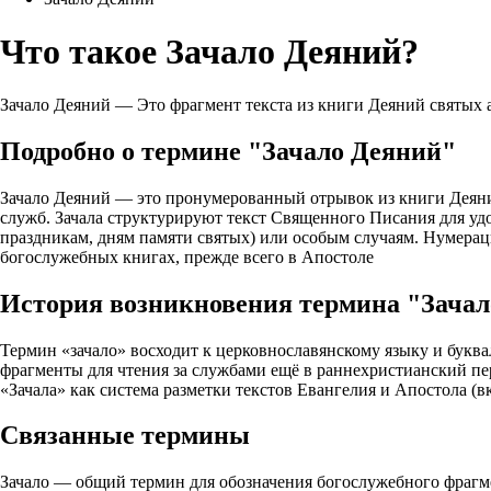
Что такое Зачало Деяний?
Зачало Деяний — Это фрагмент текста из книги Деяний святых 
Подробно о термине "Зачало Деяний"
Зачало Деяний — это пронумерованный отрывок из книги Деяний
служб. Зачала структурируют текст Священного Писания для удо
праздникам, дням памяти святых) или особым случаям. Нумерац
богослужебных книгах, прежде всего в Апостоле
История возникновения термина "Зача
Термин «зачало» восходит к церковнославянскому языку и буква
фрагменты для чтения за службами ещё в раннехристианский пер
«Зачала» как система разметки текстов Евангелия и Апостола 
Связанные термины
Зачало — общий термин для обозначения богослужебного фрагмен