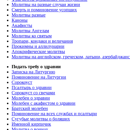
Молитвы на разные случаи жизни
Смерть и поминовение усопших
Молитвы разные
Каноны
Акафисты
Молитвы Ангелам
Молитвы ко святым
Тропари, кондаки и величания
Прокимны и аллилуиарии
Апокрифические молитвы
Молитвы на английском, греческом, латыни, азербайджанс
Подать требу о здравии
Записка на Литургию
Поминовение на Литургии
Сорокоуст
Псалтырь о здравии
Сорокоуст со свечами
Молебен о здравии
Молебен с акафистом о здравии
Братский молебен
Поминовение на всех службах и псалтыри
Сугубые молитвы о болящих
Именной кирпичик
Молитва о воинах