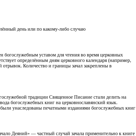
елённый день или по какому‑либо случаю
ен богослужебным уставом для чтения во время церковных
етствует определённым дням церковного календаря (например,
 отрывок. Количество и границы зачал закреплены в
богослужебной традиции Священное Писание стали делить на
евода богослужебных книг на церковнославянский язык.
 и были унаследованы печатными изданиями богослужебных книг
«Зачало Деяний» — частный случай зачала применительно к книге