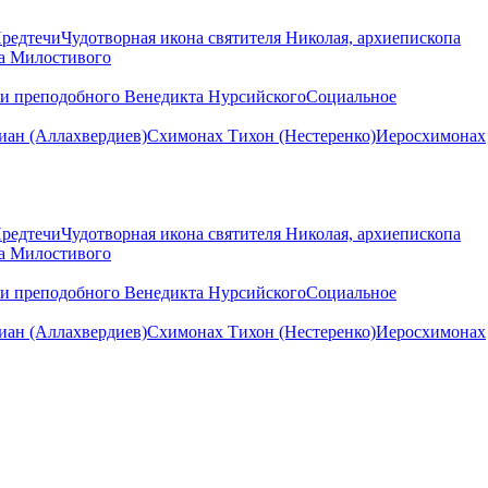
Предтечи
Чудотворная икона святителя Николая, архиепископа
на Милостивого
ни преподобного Венедикта Нурсийского
Социальное
ан (Аллахвердиев)
Схимонах Тихон (Нестеренко)
Иеросхимонах
Предтечи
Чудотворная икона святителя Николая, архиепископа
на Милостивого
ни преподобного Венедикта Нурсийского
Социальное
ан (Аллахвердиев)
Схимонах Тихон (Нестеренко)
Иеросхимонах