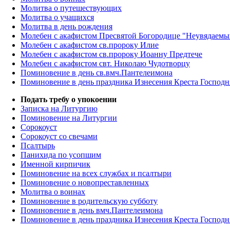
Молитва о путешествующих
Молитва о учащихся
Молитва в день рождения
Молебен с акафистом Пресвятой Богородице "Неувядаемы
Молебен с акафистом св.пророку Илие
Молебен с акафистом св.пророку Иоанну Предтече
Молебен с акафистом свт. Николаю Чудотворцу
Поминовение в день св.вмч.Пантелеимона
Поминовение в день праздника Изнесения Креста Господн
Подать требу о упокоении
Записка на Литургию
Поминовение на Литургии
Сорокоуст
Сорокоуст со свечами
Псалтырь
Панихида по усопшим
Именной кирпичик
Поминовение на всех службах и псалтыри
Поминовение о новопреставленных
Молитва о воинах
Поминовение в родительскую субботу
Поминовение в день вмч.Пантелеимона
Поминовение в день праздника Изнесения Креста Господн