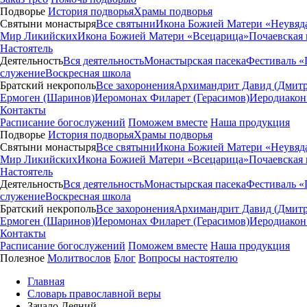
Подворье
История подворья
Храмы подворья
Святыни монастыря
Все святыни
Икона Божией Матери «Неувяд
Мир Ликийских
Икона Божией Матери «Всецарица»
Почаевская
Настоятель
Деятельность
Вся деятельность
Монастырская пасека
Фестиваль «
служение
Воскресная школа
Братский некрополь
Все захоронения
Архимандрит Давид (Дмитр
Ермоген (Шаринов)
Иеромонах Филарет (Герасимов)
Иеродиакон
Контакты
Расписание богослужений
Поможем вместе
Наша продукция
Подворье
История подворья
Храмы подворья
Святыни монастыря
Все святыни
Икона Божией Матери «Неувяд
Мир Ликийских
Икона Божией Матери «Всецарица»
Почаевская
Настоятель
Деятельность
Вся деятельность
Монастырская пасека
Фестиваль «
служение
Воскресная школа
Братский некрополь
Все захоронения
Архимандрит Давид (Дмитр
Ермоген (Шаринов)
Иеромонах Филарет (Герасимов)
Иеродиакон
Контакты
Расписание богослужений
Поможем вместе
Наша продукция
Полезное
Молитвослов
Блог
Вопросы настоятелю
Главная
Словарь православной веры
Зачало Деяний