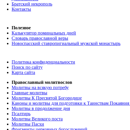
Братский некрополь
Контакты
Полезное
Калькулятор поминальных дней
Словарь православной веры
Новоспасский ставропигиальный мужской монастырь
Политика конфиденциальности
Поиск по сайту
Карта сайта
Православный молитвослов
Молитвы на всякую потребу
Главные молитвы
Молитвы К Пресвятой Богородице
Каноны и молитвы для подготовки к Таинствам Покаяния
Молитвы в продолжение дня
Псалтирь
Молитвы Великого поста
Молитвы Пасхи
Фрагменты церковных богослужений