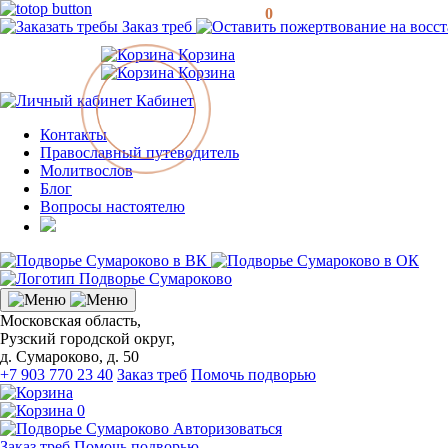
0
Заказ треб
Корзина
Корзина
Кабинет
Контакты
Православный путеводитель
Молитвослов
Блог
Вопросы настоятелю
Московская область,
Рузский городской округ,
д. Сумароково, д. 50
+7 903 770 23 40
Заказ треб
Помочь подворью
0
Авторизоваться
Заказ треб
Помочь подворью