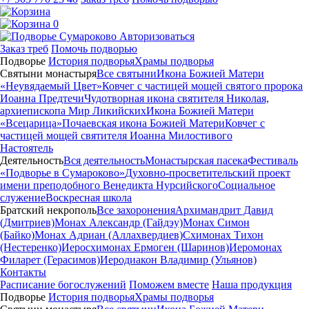
0
Авторизоваться
Заказ треб
Помочь подворью
Подворье
История подворья
Храмы подворья
Святыни монастыря
Все святыни
Икона Божией Матери
«Неувядаемый Цвет»
Ковчег с частицей мощей святого пророка
Иоанна Предтечи
Чудотворная икона святителя Николая,
архиепископа Мир Ликийских
Икона Божией Матери
«Всецарица»
Почаевская икона Божией Матери
Ковчег с
частицей мощей святителя Иоанна Милостивого
Настоятель
Деятельность
Вся деятельность
Монастырская пасека
Фестиваль
«Подворье в Сумароково»
Духовно-просветительский проект
имени преподобного Венедикта Нурсийского
Социальное
служение
Воскресная школа
Братский некрополь
Все захоронения
Архимандрит Давид
(Дмитриев)
Монах Александр (Гайдэу)
Монах Симон
(Байко)
Монах Адриан (Аллахвердиев)
Схимонах Тихон
(Нестеренко)
Иеросхимонах Ермоген (Шаринов)
Иеромонах
Филарет (Герасимов)
Иеродиакон Владимир (Ульянов)
Контакты
Расписание богослужений
Поможем вместе
Наша продукция
Подворье
История подворья
Храмы подворья