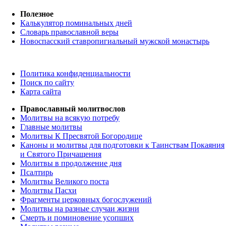
Полезное
Калькулятор поминальных дней
Словарь православной веры
Новоспасский ставропигиальный мужской монастырь
Политика конфиденциальности
Поиск по сайту
Карта сайта
Православный молитвослов
Молитвы на всякую потребу
Главные молитвы
Молитвы К Пресвятой Богородице
Каноны и молитвы для подготовки к Таинствам Покаяния
и Святого Причащения
Молитвы в продолжение дня
Псалтирь
Молитвы Великого поста
Молитвы Пасхи
Фрагменты церковных богослужений
Молитвы на разные случаи жизни
Смерть и поминовение усопших