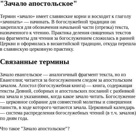
"Зачало апостольское"
Термин «зачало» имеет славянские корни и восходит к глаголу
«зачинать» — начинать. В богослужебной традиции он
закрепился для обозначения начальной части (отрезка) текста,
назначенного к чтению. Практика деления священных текстов
на фрагменты для чтения за богослужением сложилась в ранней
Церкви и оформилась в византийской традиции, откуда перешла
в славянскую церковную практику.
Связанные термины
Зачало евангельское — аналогичный фрагмент текста, но из
Евангелия; читается за богослужением следом за апостольским
зачалом. Апостол (богослужебная книга) — книга, содержащая
тексты Деяний, соборных и апостольских посланий с разбивкой
на зачала и указаниями, когда какое зачало читать. Богослужение
— церковное собрание для совместной молитвы и совершения
таинств, в ходе которого читаются зачала. Церковный календарь
— система распределения богослужебных чтений (в т. ч. зачалов)
по дням года.
Что такое "Зачало апостольское"?