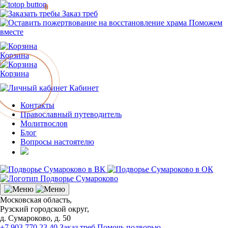
0
Заказ треб
Поможем
вместе
Корзина
Корзина
Кабинет
Контакты
Православный путеводитель
Молитвослов
Блог
Вопросы настоятелю
Московская область,
Рузский городской округ,
д. Сумароково, д. 50
+7 903 770 23 40
Заказ треб
Помочь подворью