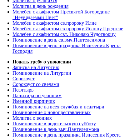
Молитва о учащихся
Молитва в день рождения
Молебен с акафистом Пресвятой Богородице
"Неувядаемый Цвет"
Молебен с акафистом св.пророку Илие
Молебен с акафистом св.пророку Иоанну Предтече
Молебен с акафистом свт. Николаю Чудотворцу
Поминовение в день св.вмч.Пантелеимона
Поминовение в день праздника Изнесения Креста
Господня
Подать требу о упокоении
Записка на Литургию
Поминовение на Литургии
Сорокоуст
Сорокоуст со свечами
Псалтырь
Панихида по усопшим
Именной кирпичик
Поминовение на всех службах и псалтыри
Поминовение о новопреставленных
Молитва о воинах
Поминовение в родительскую субботу
Поминовение в день вмч.Пантелеимона
Поминовение в день праздника Изнесения Креста