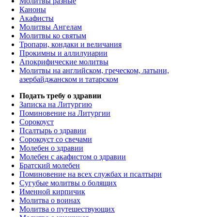
Молитвы разные
Каноны
Акафисты
Молитвы Ангелам
Молитвы ко святым
Тропари, кондаки и величания
Прокимны и аллилуиарии
Апокрифические молитвы
Молитвы на английском, греческом, латыни,
азербайджанском и татарском
Подать требу о здравии
Записка на Литургию
Поминовение на Литургии
Сорокоуст
Псалтырь о здравии
Сорокоуст со свечами
Молебен о здравии
Молебен с акафистом о здравии
Братский молебен
Поминовение на всех службах и псалтыри
Сугубые молитвы о болящих
Именной кирпичик
Молитва о воинах
Молитва о путешествующих