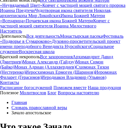
Святыни монастыря
Все святыни
Икона Божией Матери
«Неувядаемый Цвет»
Ковчег с частицей мощей святого пророка
Иоанна Предтечи
Чудотворная икона святителя Николая,
архиепископа Мир Ликийских
Икона Божией Матери
«Всецарица»
Почаевская икона Божией Матери
Ковчег с
частицей мощей святителя Иоанна Милостивого
Настоятель
Деятельность
Вся деятельность
Монастырская пасека
Фестиваль
«Подворье в Сумароково»
Духовно-просветительский проект
имени преподобного Венедикта Нурсийского
Социальное
служение
Воскресная школа
Братский некрополь
Все захоронения
Архимандрит Давид
(Дмитриев)
Монах Александр (Гайдэу)
Монах Симон
(Байко)
Монах Адриан (Аллахвердиев)
Схимонах Тихон
(Нестеренко)
Иеросхимонах Ермоген (Шаринов)
Иеромонах
Филарет (Герасимов)
Иеродиакон Владимир (Ульянов)
Контакты
Расписание богослужений
Поможем вместе
Наша продукция
Полезное
Молитвослов
Блог
Вопросы настоятелю
Главная
Словарь православной веры
Зачало апостольское
Что такое Зачало