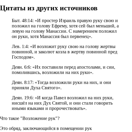
Цитаты из других источников
Быт. 48:14: «И простер Израиль правую руку свою и
положил на голову Ефрему, хотя сей был меньший, а
левую на голову Манассии. С намерением положил
он руки, хотя Манассия был первенец».
Лев. 1:4: «И возложит руку свою на голову жертвы
повинной, и заколют козла в жертву повинной пред
Господом».
Деян. 6:6: «Их поставили перед апостолами, и сии,
помолившись, возложили на них руки».
Деян. 8:17: «Тогда возложили руки на них, и они
приняли Духа Святого».
Деян. 19:6: «И когда Павел возложил на них руки,
нисшёл на них Дух Святой, и они стали говорить
иными языками и пророчествовать».
Что такое "Возложение рук"?
Это обряд, заключающийся в помещении рук