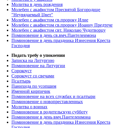
Молитва в день рождения
Молебен с акафистом Пресвятой Богородице
"Неувядаемый Цвет"
Молебен с акафистом св.пророку Илие
Молебен с акафистом св.пророку Иоанну Предтече
Молебен с акафистом свт. Николаю Чудотворцу
Поминовение в день св.вмч.Пантелеимона
Поминовение в день праздника Изнесения Креста
Господня
Подать требу о упокоении
Записка на Литургию
Поминовение на Литургии
Сорокоуст
Сорокоуст со свечами
Псалтырь
Панихида по усопшим
Именной кирпичик
Поминовение на всех службах и псалтыри
Поминовение о новопреставленных
Молитва о воинах
Поминовение в родительскую субботу
Поминовение в день вмч.Пантелеимона
Поминовение в день праздника Изнесения Креста
Господня