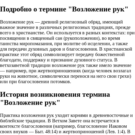
Подробно о термине "Возложение рук"
Возложение рук — древний религиозный обряд, имеющий
важное значение в различных религиозных традициях, прежде
всего в христианстве. Он используется в разных контекстах: при
посвящении в священный сан (рукоположении), во время
таинства миропомазания, при молитве об исцелении, а также
для передачи духовных даров и благословения. В христианской
практике этот обряд символизирует передачу божественной
благодати, поддержку и признание духовного статуса. В
ветхозаветной традиции возложение рук также имело значение
— например, при жертвоприношениях (когда человек возлагал
руки на животное, символически перенося на него свои грехи)
или при благословении потомков.
История возникновения термина
"Возложение рук"
Практика возложения рук уходит корнями в древневосточные и
библейские традиции. В Ветхом Завете она встречается в
контексте благословения (например, благословение Иаковом
своих внуков — Быт. 48:14) и жертвоприношений (Лев. 1:4). В