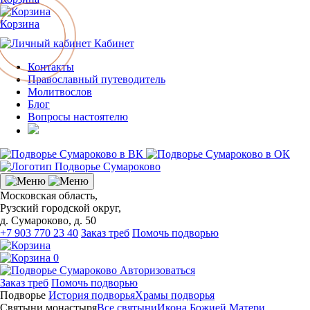
Корзина
Кабинет
Контакты
Православный путеводитель
Молитвослов
Блог
Вопросы настоятелю
Московская область,
Рузский городской округ,
д. Сумароково, д. 50
+7 903 770 23 40
Заказ треб
Помочь подворью
0
Авторизоваться
Заказ треб
Помочь подворью
Подворье
История подворья
Храмы подворья
Святыни монастыря
Все святыни
Икона Божией Матери