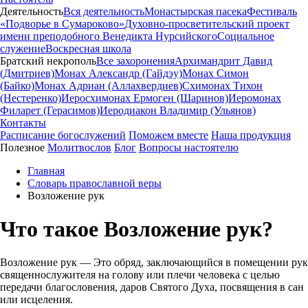
Деятельность
Вся деятельность
Монастырская пасека
Фестиваль
«Подворье в Сумароково»
Духовно-просветительский проект
имени преподобного Венедикта Нурсийского
Социальное
служение
Воскресная школа
Братский некрополь
Все захоронения
Архимандрит Давид
(Дмитриев)
Монах Александр (Гайдэу)
Монах Симон
(Байко)
Монах Адриан (Аллахвердиев)
Схимонах Тихон
(Нестеренко)
Иеросхимонах Ермоген (Шаринов)
Иеромонах
Филарет (Герасимов)
Иеродиакон Владимир (Ульянов)
Контакты
Расписание богослужений
Поможем вместе
Наша продукция
Полезное
Молитвослов
Блог
Вопросы настоятелю
Главная
Словарь православной веры
Возложение рук
Что такое Возложение рук?
Возложение рук — Это обряд, заключающийся в помещении рук
священнослужителя на голову или плечи человека с целью
передачи благословения, даров Святого Духа, посвящения в сан
или исцеления.