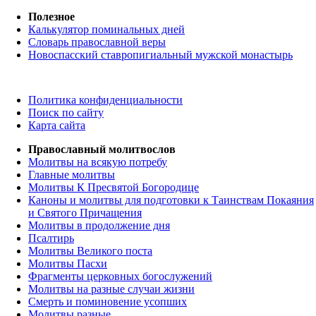
Полезное
Калькулятор поминальных дней
Словарь православной веры
Новоспасский ставропигиальный мужской монастырь
Политика конфиденциальности
Поиск по сайту
Карта сайта
Православный молитвослов
Молитвы на всякую потребу
Главные молитвы
Молитвы К Пресвятой Богородице
Каноны и молитвы для подготовки к Таинствам Покаяния
и Святого Причащения
Молитвы в продолжение дня
Псалтирь
Молитвы Великого поста
Молитвы Пасхи
Фрагменты церковных богослужений
Молитвы на разные случаи жизни
Смерть и поминовение усопших
Молитвы разные