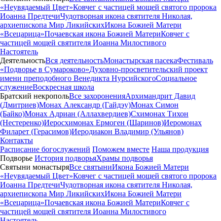
«Неувядаемый Цвет»
Ковчег с частицей мощей святого пророка
Иоанна Предтечи
Чудотворная икона святителя Николая,
архиепископа Мир Ликийских
Икона Божией Матери
«Всецарица»
Почаевская икона Божией Матери
Ковчег с
частицей мощей святителя Иоанна Милостивого
Настоятель
Деятельность
Вся деятельность
Монастырская пасека
Фестиваль
«Подворье в Сумароково»
Духовно-просветительский проект
имени преподобного Венедикта Нурсийского
Социальное
служение
Воскресная школа
Братский некрополь
Все захоронения
Архимандрит Давид
(Дмитриев)
Монах Александр (Гайдэу)
Монах Симон
(Байко)
Монах Адриан (Аллахвердиев)
Схимонах Тихон
(Нестеренко)
Иеросхимонах Ермоген (Шаринов)
Иеромонах
Филарет (Герасимов)
Иеродиакон Владимир (Ульянов)
Контакты
Расписание богослужений
Поможем вместе
Наша продукция
Подворье
История подворья
Храмы подворья
Святыни монастыря
Все святыни
Икона Божией Матери
«Неувядаемый Цвет»
Ковчег с частицей мощей святого пророка
Иоанна Предтечи
Чудотворная икона святителя Николая,
архиепископа Мир Ликийских
Икона Божией Матери
«Всецарица»
Почаевская икона Божией Матери
Ковчег с
частицей мощей святителя Иоанна Милостивого
Настоятель