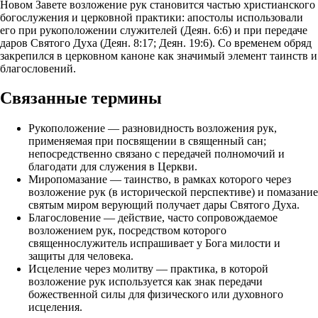
Новом Завете возложение рук становится частью христианского
богослужения и церковной практики: апостолы использовали
его при рукоположении служителей (Деян. 6:6) и при передаче
даров Святого Духа (Деян. 8:17; Деян. 19:6). Со временем обряд
закрепился в церковном каноне как значимый элемент таинств и
благословений.
Связанные термины
Рукоположение — разновидность возложения рук,
применяемая при посвящении в священный сан;
непосредственно связано с передачей полномочий и
благодати для служения в Церкви.
Миропомазание — таинство, в рамках которого через
возложение рук (в исторической перспективе) и помазание
святым миром верующий получает дары Святого Духа.
Благословение — действие, часто сопровождаемое
возложением рук, посредством которого
священнослужитель испрашивает у Бога милости и
защиты для человека.
Исцеление через молитву — практика, в которой
возложение рук используется как знак передачи
божественной силы для физического или духовного
исцеления.