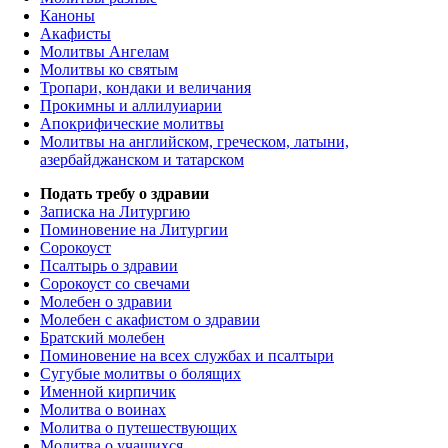
Каноны
Акафисты
Молитвы Ангелам
Молитвы ко святым
Тропари, кондаки и величания
Прокимны и аллилуиарии
Апокрифические молитвы
Молитвы на английском, греческом, латыни,
азербайджанском и татарском
Подать требу о здравии
Записка на Литургию
Поминовение на Литургии
Сорокоуст
Псалтырь о здравии
Сорокоуст со свечами
Молебен о здравии
Молебен с акафистом о здравии
Братский молебен
Поминовение на всех службах и псалтыри
Сугубые молитвы о болящих
Именной кирпичик
Молитва о воинах
Молитва о путешествующих
Молитва о учащихся