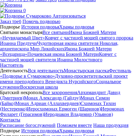
0
Авторизоваться
Заказ треб
Помочь подворью
Подворье
История подворья
Храмы подворья
Святыни монастыря
Все святыни
Икона Божией Матери
«Неувядаемый Цвет»
Ковчег с частицей мощей святого пророка
Иоанна Предтечи
Чудотворная икона святителя Николая,
архиепископа Мир Ликийских
Икона Божией Матери
«Всецарица»
Почаевская икона Божией Матери
Ковчег с
частицей мощей святителя Иоанна Милостивого
Настоятель
Деятельность
Вся деятельность
Монастырская пасека
Фестиваль
«Подворье в Сумароково»
Духовно-просветительский проект
имени преподобного Венедикта Нурсийского
Социальное
служение
Воскресная школа
Братский некрополь
Все захоронения
Архимандрит Давид
(Дмитриев)
Монах Александр (Гайдэу)
Монах Симон
(Байко)
Монах Адриан (Аллахвердиев)
Схимонах Тихон
(Нестеренко)
Иеросхимонах Ермоген (Шаринов)
Иеромонах
Филарет (Герасимов)
Иеродиакон Владимир (Ульянов)
Контакты
Расписание богослужений
Поможем вместе
Наша продукция
Подворье
История подворья
Храмы подворья