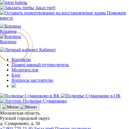
0
Заказ треб
Поможем
вместе
Корзина
Корзина
Кабинет
Контакты
Православный путеводитель
Молитвослов
Блог
Вопросы настоятелю
Московская область,
Рузский городской округ,
д. Сумароково, д. 50
+7 903 770 23 40
Заказ треб
Помочь подворью