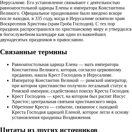
Иерусалиме. Его установление связывают с деятельностью
равноапостольной царицы Елены и императора Константина
Великого. Официальное празднование было введено вскоре
после находки, в 335 году, когда в Иерусалиме освятили храм
Воскресения Христова (храм Гроба Господня). С тех пор
праздник распространился по христианскому миру и утвердился
в богослужебном календаре как один из важнейших
двунадесятых праздников в православии.
Связанные термины
Равноапостольная царица Елена — мать императора
Константина Великого, которая, согласно церковному
преданию, нашла Крест Господень в Иерусалиме.
Император Константин Великий — римский император,
при котором христианство получило легальный статус в
Римской империи; содействовал поиску Креста Господня.
Крест Господень — крест, на котором был распят Иисус
Христос; центральная святыня христианского мира.
Обретение Креста — событие, связанное с находкой
Креста Господня царицей Еленой, которое легло в основу
установления праздника Воздвижения.
Цитаты из других источников