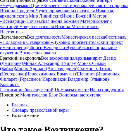
Святыни монастыря
Все святыни
Икона Божией Матери
«Неувядаемый Цвет»
Ковчег с частицей мощей святого пророка
Иоанна Предтечи
Чудотворная икона святителя Николая,
архиепископа Мир Ликийских
Икона Божией Матери
«Всецарица»
Почаевская икона Божией Матери
Ковчег с
частицей мощей святителя Иоанна Милостивого
Настоятель
Деятельность
Вся деятельность
Монастырская пасека
Фестиваль
«Подворье в Сумароково»
Духовно-просветительский проект
имени преподобного Венедикта Нурсийского
Социальное
служение
Воскресная школа
Братский некрополь
Все захоронения
Архимандрит Давид
(Дмитриев)
Монах Александр (Гайдэу)
Монах Симон
(Байко)
Монах Адриан (Аллахвердиев)
Схимонах Тихон
(Нестеренко)
Иеросхимонах Ермоген (Шаринов)
Иеромонах
Филарет (Герасимов)
Иеродиакон Владимир (Ульянов)
Контакты
Расписание богослужений
Поможем вместе
Наша продукция
Полезное
Молитвослов
Блог
Вопросы настоятелю
Главная
Словарь православной веры
Воздвижение
Что такое Воздвижение?