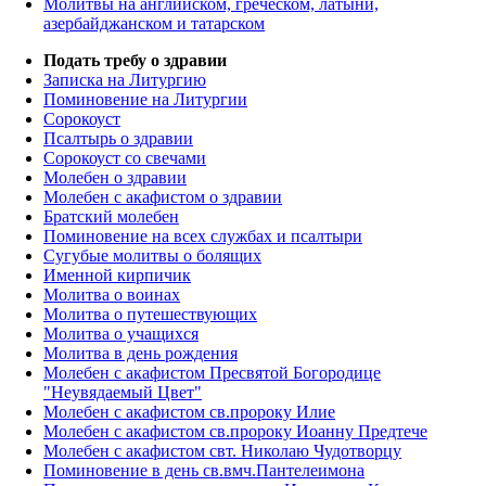
Молитвы на английском, греческом, латыни,
азербайджанском и татарском
Подать требу о здравии
Записка на Литургию
Поминовение на Литургии
Сорокоуст
Псалтырь о здравии
Сорокоуст со свечами
Молебен о здравии
Молебен с акафистом о здравии
Братский молебен
Поминовение на всех службах и псалтыри
Сугубые молитвы о болящих
Именной кирпичик
Молитва о воинах
Молитва о путешествующих
Молитва о учащихся
Молитва в день рождения
Молебен с акафистом Пресвятой Богородице
"Неувядаемый Цвет"
Молебен с акафистом св.пророку Илие
Молебен с акафистом св.пророку Иоанну Предтече
Молебен с акафистом свт. Николаю Чудотворцу
Поминовение в день св.вмч.Пантелеимона