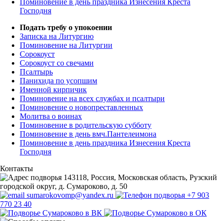
Поминовение в день праздника Изнесения Креста
Господня
Подать требу о упокоении
Записка на Литургию
Поминовение на Литургии
Сорокоуст
Сорокоуст со свечами
Псалтырь
Панихида по усопшим
Именной кирпичик
Поминовение на всех службах и псалтыри
Поминовение о новопреставленных
Молитва о воинах
Поминовение в родительскую субботу
Поминовение в день вмч.Пантелеимона
Поминовение в день праздника Изнесения Креста
Господня
Контакты
143118, Россия, Московская область, Рузский
городской округ, д. Сумароково, д. 50
sumarokovomp@yandex.ru
+7 903
770 23 40