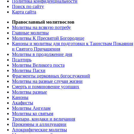
Политика конфиденциальности
Поиск по сайту
Карта сайта
Православный молитвослов
Молитвы на всякую потребу
Главные молитвы
Молитвы К Пресвятой Богородице
Каноны и молитвы для подготовки к Таинствам Покаяния
и Святого Причащения
Молитвы в продолжение дня
Псалтирь
Молитвы Великого поста
Молитвы Пасхи
Фрагменты церковных богослужений
Молитвы на разные случаи жизни
Смерть и поминовение усопших
Молитвы разные
Каноны
Акафисты
Молитвы Ангелам
Молитвы ко святым
Тропари, кондаки и величания
Прокимны и аллилуиарии
Апокрифические молитвы