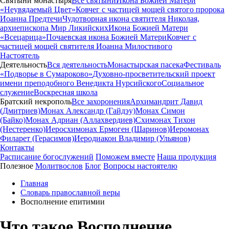
Святыни монастыря
Все святыни
Икона Божией Матери
«Неувядаемый Цвет»
Ковчег с частицей мощей святого пророка
Иоанна Предтечи
Чудотворная икона святителя Николая,
архиепископа Мир Ликийских
Икона Божией Матери
«Всецарица»
Почаевская икона Божией Матери
Ковчег с
частицей мощей святителя Иоанна Милостивого
Настоятель
Деятельность
Вся деятельность
Монастырская пасека
Фестиваль
«Подворье в Сумароково»
Духовно-просветительский проект
имени преподобного Венедикта Нурсийского
Социальное
служение
Воскресная школа
Братский некрополь
Все захоронения
Архимандрит Давид
(Дмитриев)
Монах Александр (Гайдэу)
Монах Симон
(Байко)
Монах Адриан (Аллахвердиев)
Схимонах Тихон
(Нестеренко)
Иеросхимонах Ермоген (Шаринов)
Иеромонах
Филарет (Герасимов)
Иеродиакон Владимир (Ульянов)
Контакты
Расписание богослужений
Поможем вместе
Наша продукция
Полезное
Молитвослов
Блог
Вопросы настоятелю
Главная
Словарь православной веры
Восполнение епитимии
Что такое Восполнение