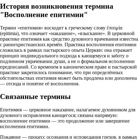
История возникновения термина
"Восполнение епитимии"
Термин «епитимия» восходит к греческому слову ἐπιτιμία
(epitimia), что означает «наказание», «взыскание». В церковной
практике епитимия как средство духовного врачевания известна
с раннехристианских времён. Практика восполнения епитимии
сложилась в рамках пастырского опыта Церкви: она отражает
принцип индивидуального подхода к кающемуся и заботу о
подлинном уврачевании души, а не о формальном исполнении
предписаний. Со временем в каноническом праве и пастырской
практике закрепилось понимание, что при определённых
обстоятельствах епитимия может быть продлена или дополнена
— отсюда и понятие её восполнения.
Связанные термины
Епитимия — церковное наказание, налагаемое духовником для
духовного исправления кающегося; связана напрямую:
восполнение епитимии — это продолжение или завершение
исполнения епитимии.
Покаяние — процесс осознания и исповедания грехов, в рамках