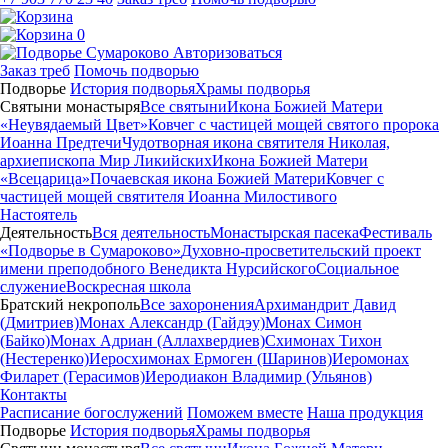
0
Авторизоваться
Заказ треб
Помочь подворью
Подворье
История подворья
Храмы подворья
Святыни монастыря
Все святыни
Икона Божией Матери
«Неувядаемый Цвет»
Ковчег с частицей мощей святого пророка
Иоанна Предтечи
Чудотворная икона святителя Николая,
архиепископа Мир Ликийских
Икона Божией Матери
«Всецарица»
Почаевская икона Божией Матери
Ковчег с
частицей мощей святителя Иоанна Милостивого
Настоятель
Деятельность
Вся деятельность
Монастырская пасека
Фестиваль
«Подворье в Сумароково»
Духовно-просветительский проект
имени преподобного Венедикта Нурсийского
Социальное
служение
Воскресная школа
Братский некрополь
Все захоронения
Архимандрит Давид
(Дмитриев)
Монах Александр (Гайдэу)
Монах Симон
(Байко)
Монах Адриан (Аллахвердиев)
Схимонах Тихон
(Нестеренко)
Иеросхимонах Ермоген (Шаринов)
Иеромонах
Филарет (Герасимов)
Иеродиакон Владимир (Ульянов)
Контакты
Расписание богослужений
Поможем вместе
Наша продукция
Подворье
История подворья
Храмы подворья