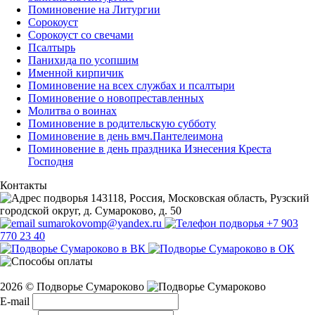
Поминовение на Литургии
Сорокоуст
Сорокоуст со свечами
Псалтырь
Панихида по усопшим
Именной кирпичик
Поминовение на всех службах и псалтыри
Поминовение о новопреставленных
Молитва о воинах
Поминовение в родительскую субботу
Поминовение в день вмч.Пантелеимона
Поминовение в день праздника Изнесения Креста
Господня
Контакты
143118, Россия, Московская область, Рузский
городской округ, д. Сумароково, д. 50
sumarokovomp@yandex.ru
+7 903
770 23 40
2026 © Подворье Сумароково
E-mail