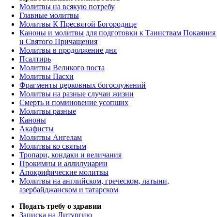
Молитвы на всякую потребу
Главные молитвы
Молитвы К Пресвятой Богородице
Каноны и молитвы для подготовки к Таинствам Покаяния
и Святого Причащения
Молитвы в продолжение дня
Псалтирь
Молитвы Великого поста
Молитвы Пасхи
Фрагменты церковных богослужений
Молитвы на разные случаи жизни
Смерть и поминовение усопших
Молитвы разные
Каноны
Акафисты
Молитвы Ангелам
Молитвы ко святым
Тропари, кондаки и величания
Прокимны и аллилуиарии
Апокрифические молитвы
Молитвы на английском, греческом, латыни,
азербайджанском и татарском
Подать требу о здравии
Записка на Литургию