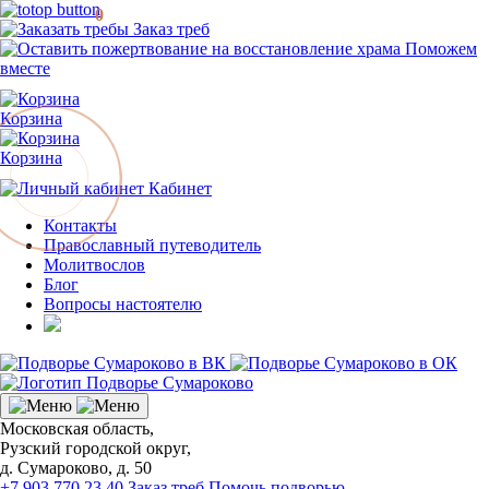
0
Заказ треб
Поможем
вместе
Корзина
Корзина
Кабинет
Контакты
Православный путеводитель
Молитвослов
Блог
Вопросы настоятелю
Московская область,
Рузский городской округ,
д. Сумароково, д. 50
+7 903 770 23 40
Заказ треб
Помочь подворью