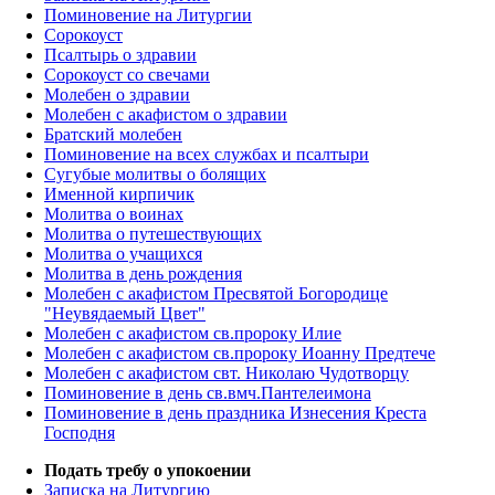
Поминовение на Литургии
Сорокоуст
Псалтырь о здравии
Сорокоуст со свечами
Молебен о здравии
Молебен с акафистом о здравии
Братский молебен
Поминовение на всех службах и псалтыри
Сугубые молитвы о болящих
Именной кирпичик
Молитва о воинах
Молитва о путешествующих
Молитва о учащихся
Молитва в день рождения
Молебен с акафистом Пресвятой Богородице
"Неувядаемый Цвет"
Молебен с акафистом св.пророку Илие
Молебен с акафистом св.пророку Иоанну Предтече
Молебен с акафистом свт. Николаю Чудотворцу
Поминовение в день св.вмч.Пантелеимона
Поминовение в день праздника Изнесения Креста
Господня
Подать требу о упокоении
Записка на Литургию