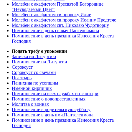
Молебен с акафистом Пресвятой Богородице
"Неувядаемый Цвет"
Молебен с акафистом св.пророку Илие
Молебен с акафистом св.пророку Иоанну Предтече
Молебен с акафистом свт. Николаю Чудотворцу
Поминовение в день св.вмч.Пантелеимона
Поминовение в день праздника Изнесения Креста
Господня
Подать требу о упокоении
Записка на Литургию
Поминовение на Литургии
Сорокоуст
Сорокоуст со свечами
Псалтырь
Панихида по усопшим
Именной кирпичик
Поминовение на всех службах и псалтыри
Поминовение о новопреставленных
Молитва о воинах
Поминовение в родительскую субботу
Поминовение в день вмч.Пантелеимона
Поминовение в день праздника Изнесения Креста
Господня