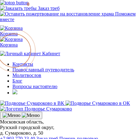
0
Заказ треб
Поможем
вместе
Корзина
Корзина
Кабинет
Контакты
Православный путеводитель
Молитвослов
Блог
Вопросы настоятелю
Московская область,
Рузский городской округ,
д. Сумароково, д. 50
+7 903 770 23 40
Заказ треб
Помочь подворью