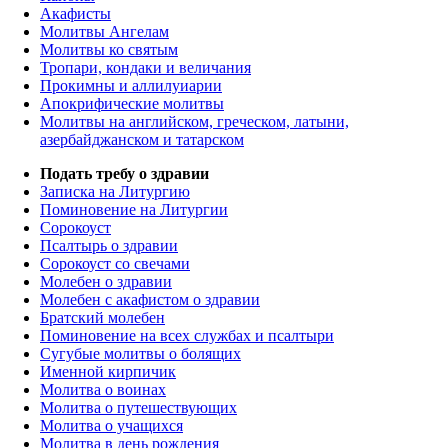
Акафисты
Молитвы Ангелам
Молитвы ко святым
Тропари, кондаки и величания
Прокимны и аллилуиарии
Апокрифические молитвы
Молитвы на английском, греческом, латыни,
азербайджанском и татарском
Подать требу о здравии
Записка на Литургию
Поминовение на Литургии
Сорокоуст
Псалтырь о здравии
Сорокоуст со свечами
Молебен о здравии
Молебен с акафистом о здравии
Братский молебен
Поминовение на всех службах и псалтыри
Сугубые молитвы о болящих
Именной кирпичик
Молитва о воинах
Молитва о путешествующих
Молитва о учащихся
Молитва в день рождения