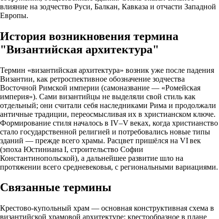
влияние на зодчество Руси, Балкан, Кавказа и отчасти Западной
Европы.
История возникновения термина
"Византийская архитектура"
Термин «византийская архитектура» возник уже после падения
Византии, как ретроспективное обозначение зодчества
Восточной Римской империи (самоназвание — «Ромейская
империя»). Сами византийцы не выделяли свой стиль как
отдельный; они считали себя наследниками Рима и продолжали
античные традиции, переосмысливая их в христианском ключе.
Формирование стиля началось в IV–V веках, когда христианство
стало государственной религией и потребовались новые типы
зданий — прежде всего храмы. Расцвет пришёлся на VI век
(эпоха Юстиниана I, строительство Софии
Константинопольской), а дальнейшее развитие шло на
протяжении всего средневековья, с региональными вариациями.
Связанные термины
Крестово‑купольный храм — основная конструктивная схема в
византийской храмовой архитектуре: крестообразное в плане