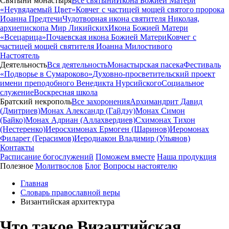
Святыни монастыря
Все святыни
Икона Божией Матери
«Неувядаемый Цвет»
Ковчег с частицей мощей святого пророка
Иоанна Предтечи
Чудотворная икона святителя Николая,
архиепископа Мир Ликийских
Икона Божией Матери
«Всецарица»
Почаевская икона Божией Матери
Ковчег с
частицей мощей святителя Иоанна Милостивого
Настоятель
Деятельность
Вся деятельность
Монастырская пасека
Фестиваль
«Подворье в Сумароково»
Духовно-просветительский проект
имени преподобного Венедикта Нурсийского
Социальное
служение
Воскресная школа
Братский некрополь
Все захоронения
Архимандрит Давид
(Дмитриев)
Монах Александр (Гайдэу)
Монах Симон
(Байко)
Монах Адриан (Аллахвердиев)
Схимонах Тихон
(Нестеренко)
Иеросхимонах Ермоген (Шаринов)
Иеромонах
Филарет (Герасимов)
Иеродиакон Владимир (Ульянов)
Контакты
Расписание богослужений
Поможем вместе
Наша продукция
Полезное
Молитвослов
Блог
Вопросы настоятелю
Главная
Словарь православной веры
Византийская архитектура
Что такое Византийская