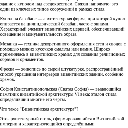
здание с куполом над средокрестием. Связан напрямую: это
один из ключевых типов сооружений в рамках стиля.
Купол на барабане — архитектурная форма, при которой купол
опирается на цилиндрический барабан, часто с окнами.
Характерный элемент византийских церквей, обеспечивавший
освещение и монументальность образа.
Мозаика — техника декоративного оформления стен и сводов с
помощью мелких кусочков смальты или камня. Широко
применялась в византийских храмах для создания религиозных
образов и орнаментов.
Фреска — живопись по сырой штукатурке, распространённый
способ украшения интерьеров византийских зданий, особенно
храмов.
София Константинопольская (Святая София) — выдающийся
памятник византийской архитектуры VI века; эталон стиля,
определивший многие его черты.
Что такое "Византийская архитектура"?
Это архитектурный стиль, сформировавшийся в Византийской
империи и характеризующийся определёнными