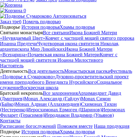
0
Авторизоваться
Заказ треб
Помочь подворью
Подворье
История подворья
Храмы подворья
Святыни монастыря
Все святыни
Икона Божией Матери
«Неувядаемый Цвет»
Ковчег с частицей мощей святого пророка
Иоанна Предтечи
Чудотворная икона святителя Николая,
архиепископа Мир Ликийских
Икона Божией Матери
«Всецарица»
Почаевская икона Божией Матери
Ковчег с
частицей мощей святителя Иоанна Милостивого
Настоятель
Деятельность
Вся деятельность
Монастырская пасека
Фестиваль
«Подворье в Сумароково»
Духовно-просветительский проект
имени преподобного Венедикта Нурсийского
Социальное
служение
Воскресная школа
Братский некрополь
Все захоронения
Архимандрит Давид
(Дмитриев)
Монах Александр (Гайдэу)
Монах Симон
(Байко)
Монах Адриан (Аллахвердиев)
Схимонах Тихон
(Нестеренко)
Иеросхимонах Ермоген (Шаринов)
Иеромонах
Филарет (Герасимов)
Иеродиакон Владимир (Ульянов)
Контакты
Расписание богослужений
Поможем вместе
Наша продукция
Подворье
История подворья
Храмы подворья