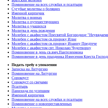
Братский молебен
Поминовение на всех службах и псалтыри
Сугубые молитвы о болящих
Именной кирпичик
Молитва о воинах
Молитва о путешествующих
Молитва о учащихся
Молитва в день рождения
Молебен с акафистом Пресвятой Богородице "Неувядаем
Молебен с акафистом св.пророку Илие
Молебен с акафистом св.пророку Иоанну Предтече
Молебен с акафистом свт. Николаю Чудотворцу
Поминовение в день св.вмч.Пантелеимона
Поминовение в день праздника Изнесения Креста Господ
Подать требу о упокоении
Записка на Литургию
Поминовение на Литургии
Сорокоуст
Сорокоуст со свечами
Псалтырь
Панихида по усопшим
Именной кирпичик
Поминовение на всех службах и псалтыри
Поминовение о новопреставленных