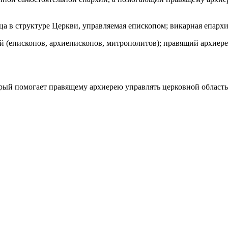
 в структуре Церкви, управляемая епископом; викарная епархия
епископов, архиепископов, митрополитов); правящий архиерей 
орый помогает правящему архиерею управлять церковной област