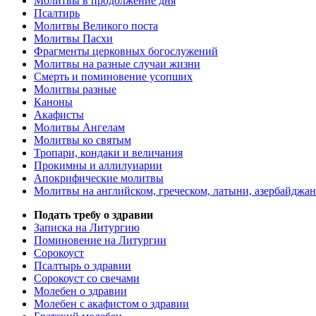
Молитвы в продолжение дня
Псалтирь
Молитвы Великого поста
Молитвы Пасхи
Фрагменты церковных богослужений
Молитвы на разные случаи жизни
Смерть и поминовение усопших
Молитвы разные
Каноны
Акафисты
Молитвы Ангелам
Молитвы ко святым
Тропари, кондаки и величания
Прокимны и аллилуиарии
Апокрифические молитвы
Молитвы на английском, греческом, латыни, азербайджан
Подать требу о здравии
Записка на Литургию
Поминовение на Литургии
Сорокоуст
Псалтырь о здравии
Сорокоуст со свечами
Молебен о здравии
Молебен с акафистом о здравии