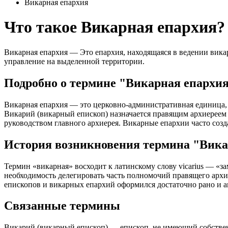
Викарная епархия
Что такое Викарная епархия?
Викарная епархия — Это епархия, находящаяся в ведении вика
управление на выделенной территории.
Подробно о термине "Викарная епархи
Викарная епархия — это церковно‑административная единица, к
Викарий (викарный епископ) назначается правящим архиереем
руководством главного архиерея. Викарные епархии часто со
История возникновения термина "Вика
Термин «викарная» восходит к латинскому слову vicarius — «
необходимость делегировать часть полномочий правящего архи
епископов и викарных епархий оформился достаточно рано и а
Связанные термины
Викарий (викарный епископ) — епископ, не имеющий собствен