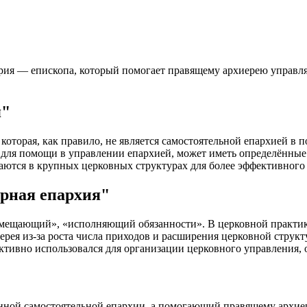
рия — епископа, который помогает правящему архиерею управля
я"
оторая, как правило, не является самостоятельной епархией в п
 для помощи в управлении епархией, может иметь определённые
здаются в крупных церковных структурах для более эффективно
рная епархия"
замещающий», «исполняющий обязанности». В церковной практик
ерея из‑за роста числа приходов и расширения церковной стру
ктивно использовался для организации церковного управления,
ной самостоятельной епархии, а помогающий правящему архиер