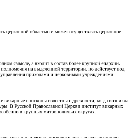
ть церковной областью и может осуществлять церковное
олном смысле, а входит в состав более крупной епархии.
 полномочия на выделенной территории, но действует под
го управления приходами и церковными учреждениями.
е викарные епископы известны с древности, когда возникла
ктуры. В Русской Православной Церкви институт викарных
 особенно в крупных митрополичьих округах.
ею; связан напрямую, поскольку возглавляет викарную