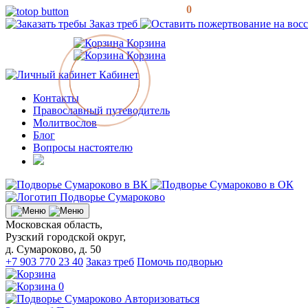
0
Заказ треб
Корзина
Корзина
Кабинет
Контакты
Православный путеводитель
Молитвослов
Блог
Вопросы настоятелю
Московская область,
Рузский городской округ,
д. Сумароково, д. 50
+7 903 770 23 40
Заказ треб
Помочь подворью
0
Авторизоваться