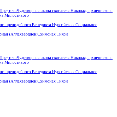
 Предтечи
Чудотворная икона святителя Николая, архиепископа
нна Милостивого
ени преподобного Венедикта Нурсийского
Социальное
иан (Аллахвердиев)
Схимонах Тихон
 Предтечи
Чудотворная икона святителя Николая, архиепископа
нна Милостивого
ени преподобного Венедикта Нурсийского
Социальное
иан (Аллахвердиев)
Схимонах Тихон