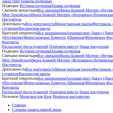
Заказ треб
Помочь подворью
Подворье
История подворья
Храмы подворья
Святыни монастыря
Все святыни
Икона Божией Матери «Неувя
Мир Ликийских
Икона Божией Матери «Всецарица»
Почаевска
Настоятель
Деятельность
Вся деятельность
Монастырская пасека
Фестиваль 
служение
Воскресная школа
Братский некрополь
Все захоронения
Архимандрит Давид (Дмит
(Нестеренко)
Иеросхимонах Ермоген (Шаринов)
Иеромонах Фил
Контакты
Расписание богослужений
Поможем вместе
Наша продукция
Подворье
История подворья
Храмы подворья
Святыни монастыря
Все святыни
Икона Божией Матери «Неувя
Мир Ликийских
Икона Божией Матери «Всецарица»
Почаевска
Настоятель
Деятельность
Вся деятельность
Монастырская пасека
Фестиваль 
служение
Воскресная школа
Братский некрополь
Все захоронения
Архимандрит Давид (Дмит
(Нестеренко)
Иеросхимонах Ермоген (Шаринов)
Иеромонах Фил
Контакты
Расписание богослужений
Поможем вместе
Наша продукция
Полезное
Молитвослов
Блог
Вопросы настоятелю
Главная
Словарь православной веры