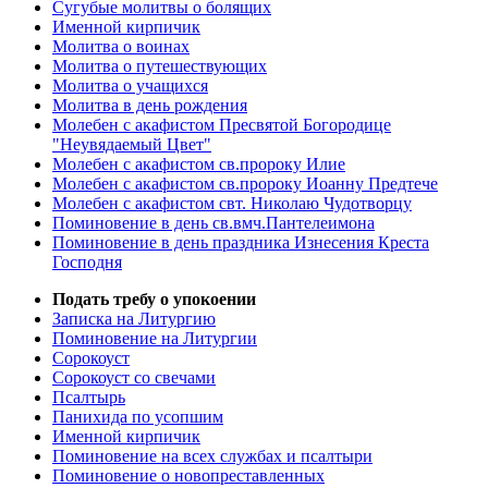
Сугубые молитвы о болящих
Именной кирпичик
Молитва о воинах
Молитва о путешествующих
Молитва о учащихся
Молитва в день рождения
Молебен с акафистом Пресвятой Богородице
"Неувядаемый Цвет"
Молебен с акафистом св.пророку Илие
Молебен с акафистом св.пророку Иоанну Предтече
Молебен с акафистом свт. Николаю Чудотворцу
Поминовение в день св.вмч.Пантелеимона
Поминовение в день праздника Изнесения Креста
Господня
Подать требу о упокоении
Записка на Литургию
Поминовение на Литургии
Сорокоуст
Сорокоуст со свечами
Псалтырь
Панихида по усопшим
Именной кирпичик
Поминовение на всех службах и псалтыри
Поминовение о новопреставленных