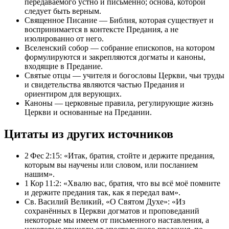
передаваемого устно и письменно; основа, которой
следует быть верным.
Священное Писание — Библия, которая существует и
воспринимается в контексте Предания, а не
изолированно от него.
Вселенский собор — собрание епископов, на котором
формулируются и закрепляются догматы и каноны,
входящие в Предание.
Святые отцы — учителя и богословы Церкви, чьи труды
и свидетельства являются частью Предания и
ориентиром для верующих.
Каноны — церковные правила, регулирующие жизнь
Церкви и основанные на Предании.
Цитаты из других источников
2 Фес 2:15: «Итак, братия, стойте и держите предания,
которым вы научены или словом, или посланием
нашим».
1 Кор 11:2: «Хвалю вас, братия, что вы всё моё помните
и держите предания так, как я передал вам».
Св. Василий Великий, «О Святом Духе»: «Из
сохранённых в Церкви догматов и проповеданий
некоторые мы имеем от письменного наставления, а