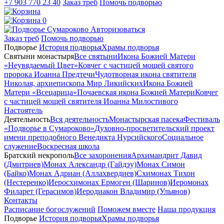
+7 903 770 23 40
Заказ треб
Помочь подворью
0
Авторизоваться
Заказ треб
Помочь подворью
Подворье
История подворья
Храмы подворья
Святыни монастыря
Все святыни
Икона Божией Матери
«Неувядаемый Цвет»
Ковчег с частицей мощей святого
пророка Иоанна Предтечи
Чудотворная икона святителя
Николая, архиепископа Мир Ликийских
Икона Божией
Матери «Всецарица»
Почаевская икона Божией Матери
Ковчег
с частицей мощей святителя Иоанна Милостивого
Настоятель
Деятельность
Вся деятельность
Монастырская пасека
Фестиваль
«Подворье в Сумароково»
Духовно-просветительский проект
имени преподобного Венедикта Нурсийского
Социальное
служение
Воскресная школа
Братский некрополь
Все захоронения
Архимандрит Давид
(Дмитриев)
Монах Александр (Гайдэу)
Монах Симон
(Байко)
Монах Адриан (Аллахвердиев)
Схимонах Тихон
(Нестеренко)
Иеросхимонах Ермоген (Шаринов)
Иеромонах
Филарет (Герасимов)
Иеродиакон Владимир (Ульянов)
Контакты
Расписание богослужений
Поможем вместе
Наша продукция
Подворье
История подворья
Храмы подворья