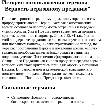
История возникновения термина
"Верность церковному преданию"
Понятие верности церковному преданию укоренено в самой
природе христианской Церкви, которая с апостольских
времён осознавала необходимость сохранения и передачи
учения Христа. Уже в Новом Завете встречаются призывы
хранить переданное (например, 2 Фес 2:15: «Итак, братия,
стойте и держите предания, которым вы научены или словом,
или посланием нашим»). В раннехристианский период, по
мере распространения Церкви и появления ересей, особую
важность приобрела задача зафиксировать и защитить
подлинное учение. Постепенно сформировалось понимание
Священного Предания как живого процесса передачи веры, а
верность ему стала критерием принадлежности к истинной
Церкви. В православной и католической традициях это
понятие получило дальнейшее развитие, хотя подходы к
соотношению Писания и Предания различаются.
Связанные термины
Священное Предание — совокупность
богооткровенных истин и церковного опыта,