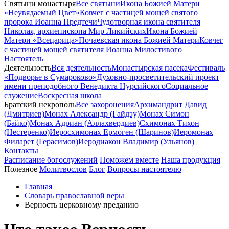
Святыни монастыря
Все святыни
Икона Божией Матери
«Неувядаемый Цвет»
Ковчег с частицей мощей святого
пророка Иоанна Предтечи
Чудотворная икона святителя
Николая, архиепископа Мир Ликийских
Икона Божией
Матери «Всецарица»
Почаевская икона Божией Матери
Ковчег
с частицей мощей святителя Иоанна Милостивого
Настоятель
Деятельность
Вся деятельность
Монастырская пасека
Фестиваль
«Подворье в Сумароково»
Духовно-просветительский проект
имени преподобного Венедикта Нурсийского
Социальное
служение
Воскресная школа
Братский некрополь
Все захоронения
Архимандрит Давид
(Дмитриев)
Монах Александр (Гайдэу)
Монах Симон
(Байко)
Монах Адриан (Аллахвердиев)
Схимонах Тихон
(Нестеренко)
Иеросхимонах Ермоген (Шаринов)
Иеромонах
Филарет (Герасимов)
Иеродиакон Владимир (Ульянов)
Контакты
Расписание богослужений
Поможем вместе
Наша продукция
Полезное
Молитвослов
Блог
Вопросы настоятелю
Главная
Словарь православной веры
Верность церковному преданию