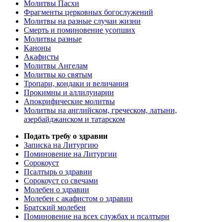
Молитвы Пасхи
Фрагменты церковных богослужений
Молитвы на разные случаи жизни
Смерть и поминовение усопших
Молитвы разные
Каноны
Акафисты
Молитвы Ангелам
Молитвы ко святым
Тропари, кондаки и величания
Прокимны и аллилуиарии
Апокрифические молитвы
Молитвы на английском, греческом, латыни,
азербайджанском и татарском
Подать требу о здравии
Записка на Литургию
Поминовение на Литургии
Сорокоуст
Псалтырь о здравии
Сорокоуст со свечами
Молебен о здравии
Молебен с акафистом о здравии
Братский молебен
Поминовение на всех службах и псалтыри