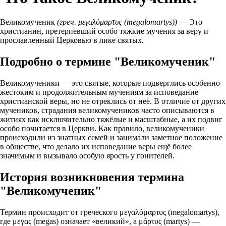
Великомученик
(греч. μεγαλόμαρτυς (megalomartys))
— Это
христианин, претерпевший особо тяжкие мучения за веру и
прославленный Церковью в лике святых.
Подробно о термине "Великомученик"
Великомученики — это святые, которые подверглись особенно
жестоким и продолжительным мучениям за исповедание
христианской веры, но не отреклись от неё. В отличие от других
мучеников, страдания великомучеников часто описываются в
житиях как исключительно тяжёлые и масштабные, а их подвиг
особо почитается в Церкви. Как правило, великомученики
происходили из знатных семей и занимали заметное положение
в обществе, что делало их исповедание веры ещё более
значимым и вызывало особую ярость у гонителей.
История возникновения термина
"Великомученик"
Термин происходит от греческого μεγαλόμαρτυς (megalomartys),
где μεγας (megas) означает «великий», а μάρτυς (martys) —