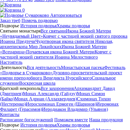
0
Авторизоваться
Заказ треб
Помочь подворью
Подворье
История подворья
Храмы подворья
Святыни монастыря
Все святыни
Икона Божией Матери
«Неувядаемый Цвет»
Ковчег с частицей мощей святого пророка
Иоанна Предтечи
Чудотворная икона святителя Николая,
архиепископа Мир Ликийских
Икона Божией Матери
«Всецарица»
Почаевская икона Божией Матери
Ковчег с
частицей мощей святителя Иоанна Милостивого
Настоятель
Деятельность
Вся деятельность
Монастырская пасека
Фестиваль
«Подворье в Сумароково»
Духовно-просветительский проект
имени преподобного Венедикта Нурсийского
Социальное
служение
Воскресная школа
Братский некрополь
Все захоронения
Архимандрит Давид
(Дмитриев)
Монах Александр (Гайдэу)
Монах Симон
(Байко)
Монах Адриан (Аллахвердиев)
Схимонах Тихон
(Нестеренко)
Иеросхимонах Ермоген (Шаринов)
Иеромонах
Филарет (Герасимов)
Иеродиакон Владимир (Ульянов)
Контакты
Расписание богослужений
Поможем вместе
Наша продукция
Подворье
История подворья
Храмы подворья