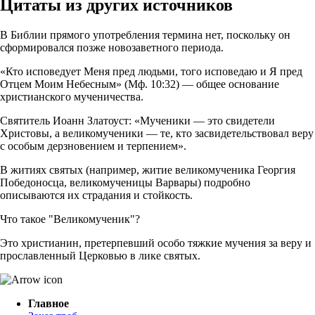
Цитаты из других источников
В Библии прямого употребления термина нет, поскольку он
сформировался позже новозаветного периода.
«Кто исповедует Меня пред людьми, того исповедаю и Я пред
Отцем Моим Небесным» (Мф. 10:32) — общее основание
христианского мученичества.
Святитель Иоанн Златоуст: «Мученики — это свидетели
Христовы, а великомученики — те, кто засвидетельствовал веру
с особым дерзновением и терпением».
В житиях святых (например, житие великомученика Георгия
Победоносца, великомученицы Варвары) подробно
описываются их страдания и стойкость.
Что такое "Великомученик"?
Это христианин, претерпевший особо тяжкие мучения за веру и
прославленный Церковью в лике святых.
Главное