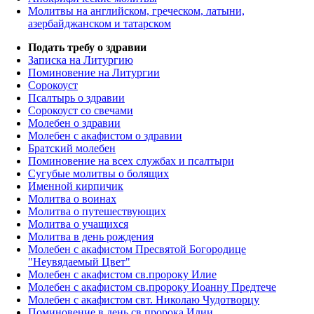
Молитвы на английском, греческом, латыни,
азербайджанском и татарском
Подать требу о здравии
Записка на Литургию
Поминовение на Литургии
Сорокоуст
Псалтырь о здравии
Сорокоуст со свечами
Молебен о здравии
Молебен с акафистом о здравии
Братский молебен
Поминовение на всех службах и псалтыри
Сугубые молитвы о болящих
Именной кирпичик
Молитва о воинах
Молитва о путешествующих
Молитва о учащихся
Молитва в день рождения
Молебен с акафистом Пресвятой Богородице
"Неувядаемый Цвет"
Молебен с акафистом св.пророку Илие
Молебен с акафистом св.пророку Иоанну Предтече
Молебен с акафистом свт. Николаю Чудотворцу
Поминовение в день св.пророка Илии