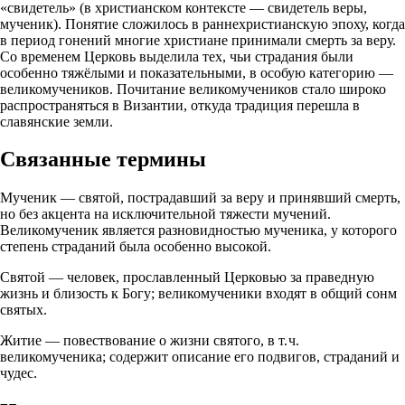
«свидетель» (в христианском контексте — свидетель веры,
мученик). Понятие сложилось в раннехристианскую эпоху, когда
в период гонений многие христиане принимали смерть за веру.
Со временем Церковь выделила тех, чьи страдания были
особенно тяжёлыми и показательными, в особую категорию —
великомучеников. Почитание великомучеников стало широко
распространяться в Византии, откуда традиция перешла в
славянские земли.
Связанные термины
Мученик — святой, пострадавший за веру и принявший смерть,
но без акцента на исключительной тяжести мучений.
Великомученик является разновидностью мученика, у которого
степень страданий была особенно высокой.
Святой — человек, прославленный Церковью за праведную
жизнь и близость к Богу; великомученики входят в общий сонм
святых.
Житие — повествование о жизни святого, в т. ч.
великомученика; содержит описание его подвигов, страданий и
чудес.