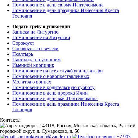
Поминовение в день св.вмч.Пантелеимона
Поминовение в день праздника Изнесения Креста
Господня
Подать требу о упокоении
Записка на Литургию
Поминовение на Литургии
Сорокоуст
Сорокоуст со свечами
Псалтырь
Панихида по усопшим
Именной кирпичик
Поминовение на всех службах и псалтыри
Поминовение о новопреставленных
Молитва о воинах
Поминовение в родительскую субботу
Поминовение в день пророка Илии
Поминовение в день вмч.Пантелеимона
Поминовение в день праздника Изнесения Креста
Господня
Контакты
143118, Россия, Московская область, Рузский
городской округ, д. Сумароково, д. 50
sumarokovomp@yandex.ru
+7 903