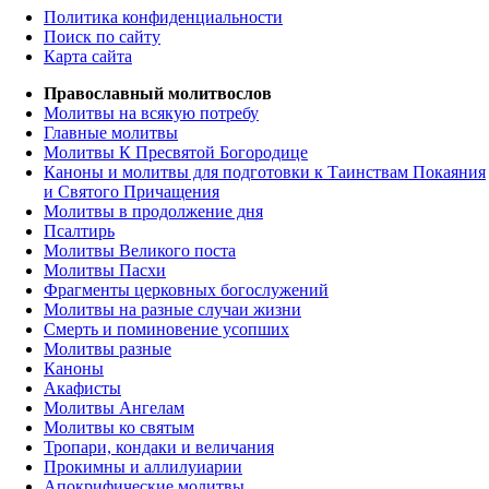
Политика конфиденциальности
Поиск по сайту
Карта сайта
Православный молитвослов
Молитвы на всякую потребу
Главные молитвы
Молитвы К Пресвятой Богородице
Каноны и молитвы для подготовки к Таинствам Покаяния
и Святого Причащения
Молитвы в продолжение дня
Псалтирь
Молитвы Великого поста
Молитвы Пасхи
Фрагменты церковных богослужений
Молитвы на разные случаи жизни
Смерть и поминовение усопших
Молитвы разные
Каноны
Акафисты
Молитвы Ангелам
Молитвы ко святым
Тропари, кондаки и величания
Прокимны и аллилуиарии
Апокрифические молитвы