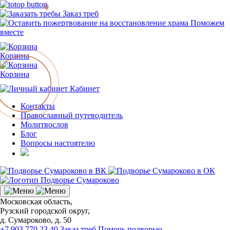
0
Заказ треб
Поможем
вместе
Корзина
Корзина
Кабинет
Контакты
Православный путеводитель
Молитвослов
Блог
Вопросы настоятелю
Московская область,
Рузский городской округ,
д. Сумароково, д. 50
+7 903 770 23 40
Заказ треб
Помочь подворью