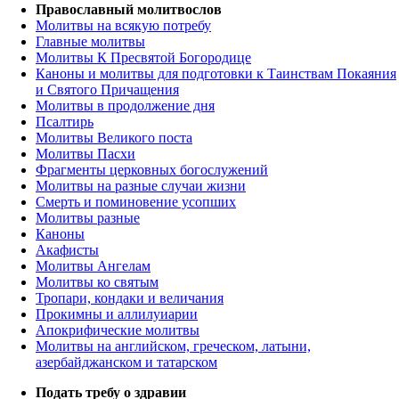
Православный молитвослов
Молитвы на всякую потребу
Главные молитвы
Молитвы К Пресвятой Богородице
Каноны и молитвы для подготовки к Таинствам Покаяния
и Святого Причащения
Молитвы в продолжение дня
Псалтирь
Молитвы Великого поста
Молитвы Пасхи
Фрагменты церковных богослужений
Молитвы на разные случаи жизни
Смерть и поминовение усопших
Молитвы разные
Каноны
Акафисты
Молитвы Ангелам
Молитвы ко святым
Тропари, кондаки и величания
Прокимны и аллилуиарии
Апокрифические молитвы
Молитвы на английском, греческом, латыни,
азербайджанском и татарском
Подать требу о здравии