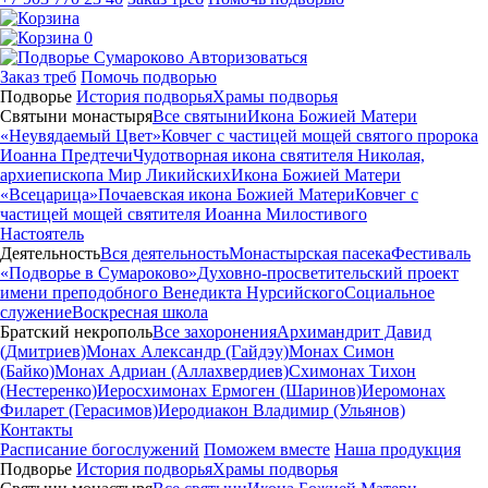
0
Авторизоваться
Заказ треб
Помочь подворью
Подворье
История подворья
Храмы подворья
Святыни монастыря
Все святыни
Икона Божией Матери
«Неувядаемый Цвет»
Ковчег с частицей мощей святого пророка
Иоанна Предтечи
Чудотворная икона святителя Николая,
архиепископа Мир Ликийских
Икона Божией Матери
«Всецарица»
Почаевская икона Божией Матери
Ковчег с
частицей мощей святителя Иоанна Милостивого
Настоятель
Деятельность
Вся деятельность
Монастырская пасека
Фестиваль
«Подворье в Сумароково»
Духовно-просветительский проект
имени преподобного Венедикта Нурсийского
Социальное
служение
Воскресная школа
Братский некрополь
Все захоронения
Архимандрит Давид
(Дмитриев)
Монах Александр (Гайдэу)
Монах Симон
(Байко)
Монах Адриан (Аллахвердиев)
Схимонах Тихон
(Нестеренко)
Иеросхимонах Ермоген (Шаринов)
Иеромонах
Филарет (Герасимов)
Иеродиакон Владимир (Ульянов)
Контакты
Расписание богослужений
Поможем вместе
Наша продукция
Подворье
История подворья
Храмы подворья