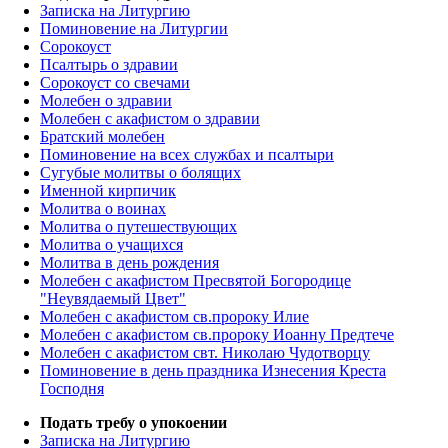
Записка на Литургию
Поминовение на Литургии
Сорокоуст
Псалтырь о здравии
Сорокоуст со свечами
Молебен о здравии
Молебен с акафистом о здравии
Братский молебен
Поминовение на всех службах и псалтыри
Сугубые молитвы о болящих
Именной кирпичик
Молитва о воинах
Молитва о путешествующих
Молитва о учащихся
Молитва в день рождения
Молебен с акафистом Пресвятой Богородице
"Неувядаемый Цвет"
Молебен с акафистом св.пророку Илие
Молебен с акафистом св.пророку Иоанну Предтече
Молебен с акафистом свт. Николаю Чудотворцу
Поминовение в день праздника Изнесения Креста
Господня
Подать требу о упокоении
Записка на Литургию