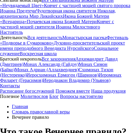
Святыни монастыря
Все святыни
Икона Божией Матери
«Неувядаемый Цвет»
Ковчег с частицей мощей святого пророка
Иоанна Предтечи
Чудотворная икона святителя Николая,
архиепископа Мир Ликийских
Икона Божией Матери
«Всецарица»
Почаевская икона Божией Матери
Ковчег с
частицей мощей святителя Иоанна Милостивого
Настоятель
Деятельность
Вся деятельность
Монастырская пасека
Фестиваль
«Подворье в Сумароково»
Духовно-просветительский проект
имени преподобного Венедикта Нурсийского
Социальное
служение
Воскресная школа
Братский некрополь
Все захоронения
Архимандрит Давид
(Дмитриев)
Монах Александр (Гайдэу)
Монах Симон
(Байко)
Монах Адриан (Аллахвердиев)
Схимонах Тихон
(Нестеренко)
Иеросхимонах Ермоген (Шаринов)
Иеромонах
Филарет (Герасимов)
Иеродиакон Владимир (Ульянов)
Контакты
Расписание богослужений
Поможем вместе
Наша продукция
Полезное
Молитвослов
Блог
Вопросы настоятелю
Главная
Словарь православной веры
Вечернее правило
Что такое Вечернее правило?