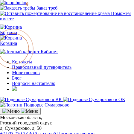
0
Заказ треб
Поможем
вместе
Корзина
Корзина
Кабинет
Контакты
Православный путеводитель
Молитвослов
Блог
Вопросы настоятелю
Московская область,
Рузский городской округ,
д. Сумароково, д. 50
+7 903 770 23 40
Заказ треб
Помочь подворью