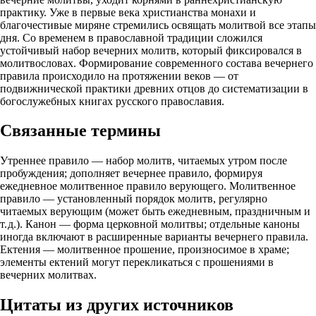
практику. Уже в первые века христианства монахи и
благочестивые миряне стремились освящать молитвой все этапы
дня. Со временем в православной традиции сложился
устойчивый набор вечерних молитв, который фиксировался в
молитвословах. Формирование современного состава вечернего
правила происходило на протяжении веков — от
подвижнической практики древних отцов до систематизации в
богослужебных книгах русского православия.
Связанные термины
Утреннее правило — набор молитв, читаемых утром после
пробуждения; дополняет вечернее правило, формируя
ежедневное молитвенное правило верующего. Молитвенное
правило — установленный порядок молитв, регулярно
читаемых верующим (может быть ежедневным, праздничным и
т. д.). Канон — форма церковной молитвы; отдельные каноны
иногда включают в расширенные варианты вечернего правила.
Ектения — молитвенное прошение, произносимое в храме;
элементы ектений могут перекликаться с прошениями в
вечерних молитвах.
Цитаты из других источников