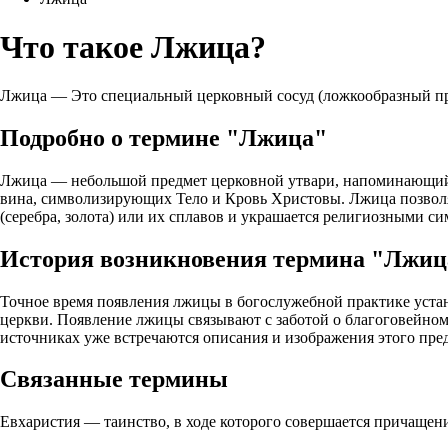
Что такое Лжица?
Лжица — Это специальный церковный сосуд (ложкообразный пр
Подробно о термине "Лжица"
Лжица — небольшой предмет церковной утвари, напоминающий 
вина, символизирующих Тело и Кровь Христовы. Лжица позволя
(серебра, золота) или их сплавов и украшается религиозными с
История возникновения термина "Лжиц
Точное время появления лжицы в богослужебной практике устан
церкви. Появление лжицы связывают с заботой о благоговейно
источниках уже встречаются описания и изображения этого пре
Связанные термины
Евхаристия — таинство, в ходе которого совершается причащени