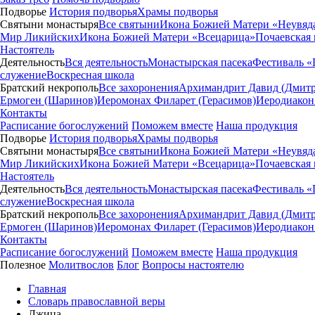
Подворье
История подворья
Храмы подворья
Святыни монастыря
Все святыни
Икона Божией Матери «Неувяд
Мир Ликийских
Икона Божией Матери «Всецарица»
Почаевская
Настоятель
Деятельность
Вся деятельность
Монастырская пасека
Фестиваль «
служение
Воскресная школа
Братский некрополь
Все захоронения
Архимандрит Давид (Дмитр
Ермоген (Шаринов)
Иеромонах Филарет (Герасимов)
Иеродиакон
Контакты
Расписание богослужений
Поможем вместе
Наша продукция
Подворье
История подворья
Храмы подворья
Святыни монастыря
Все святыни
Икона Божией Матери «Неувяд
Мир Ликийских
Икона Божией Матери «Всецарица»
Почаевская
Настоятель
Деятельность
Вся деятельность
Монастырская пасека
Фестиваль «
служение
Воскресная школа
Братский некрополь
Все захоронения
Архимандрит Давид (Дмитр
Ермоген (Шаринов)
Иеромонах Филарет (Герасимов)
Иеродиакон
Контакты
Расписание богослужений
Поможем вместе
Наша продукция
Полезное
Молитвослов
Блог
Вопросы настоятелю
Главная
Словарь православной веры
Лжица