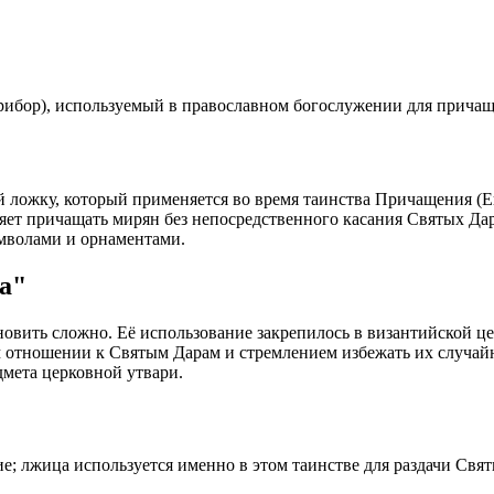
ибор), используемый в православном богослужении для прича
ложку, который применяется во время таинства Причащения (Е
ет причащать мирян без непосредственного касания Святых Дар
имволами и орнаментами.
а"
овить сложно. Её использование закрепилось в византийской ц
м отношении к Святым Дарам и стремлением избежать их случай
дмета церковной утвари.
е; лжица используется именно в этом таинстве для раздачи Свя