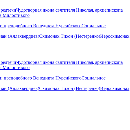
Предтечи
Чудотворная икона святителя Николая, архиепископа
на Милостивого
ни преподобного Венедикта Нурсийского
Социальное
ан (Аллахвердиев)
Схимонах Тихон (Нестеренко)
Иеросхимонах
Предтечи
Чудотворная икона святителя Николая, архиепископа
на Милостивого
ни преподобного Венедикта Нурсийского
Социальное
ан (Аллахвердиев)
Схимонах Тихон (Нестеренко)
Иеросхимонах