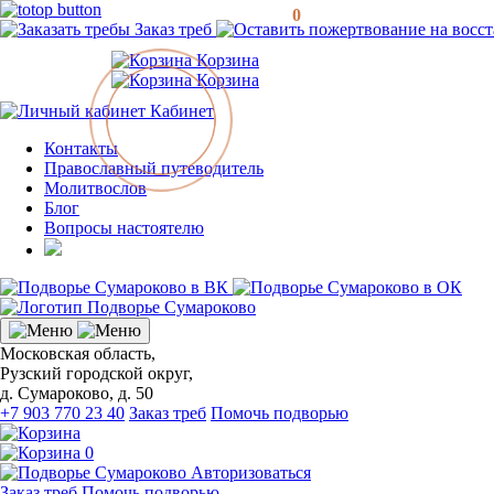
0
Заказ треб
Корзина
Корзина
Кабинет
Контакты
Православный путеводитель
Молитвослов
Блог
Вопросы настоятелю
Московская область,
Рузский городской округ,
д. Сумароково, д. 50
+7 903 770 23 40
Заказ треб
Помочь подворью
0
Авторизоваться
Заказ треб
Помочь подворью