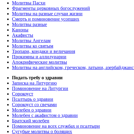
Молитвы Пасхи
Фрагменты церковных богослужений
Молитвы на разные случаи жизни
Смерть и поминовение усопших
Молитвы разные
Каноны
Акафисты
Молитвы Ангелам
Молитвы ко святым
Тропари, кондаки и величания
Прокимны и аллилуиарии
Апокрифические молитвы
Молитвы на английском, греческом, латыни, азербайджанс
Подать требу о здравии
Записка на Литургию
Поминовение на Литургии
Сорокоуст
Псалтырь о здравии
Сорокоуст со свечами
Молебен о здравии
Молебен с акафистом о здравии
Братский молебен
Поминовение на всех службах и псалтыри
Сугубые молитвы о болящих