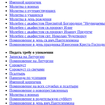
Именной кирпичик
Молитва о воинах
Молитва о путешествующих
Молитва о учащихся
Молитва в день рождения
Молебен с акафистом Пресвятой Богородице "Неувядаемы
Молебен с акафистом св.пророку Илие
Молебен с акафистом св.пророку Иоанну Предтече
Молебен с акафистом свт. Николаю Чудотворцу
Поминовение в день св.вмч.Пантелеимона
Поминовение в день праздника Изнесения Креста Господн
Подать требу о упокоении
Записка на Литургию
Поминовение на Литургии
Сорокоуст
Сорокоуст со свечами
Псалтырь
Панихида по усопшим
Именной кирпичик
Поминовение на всех службах и псалтыри
Поминовение о новопреставленных
Молитва о воинах
Поминовение в родительскую субботу
Поминовение в день вмч.Пантелеимона