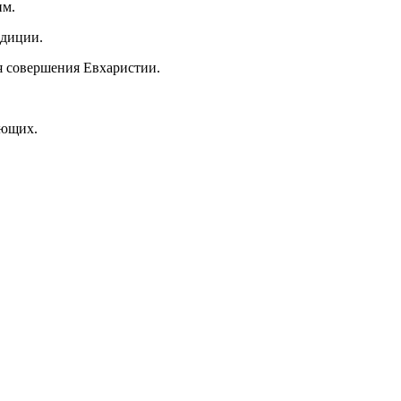
им.
адиции.
я совершения Евхаристии.
ующих.