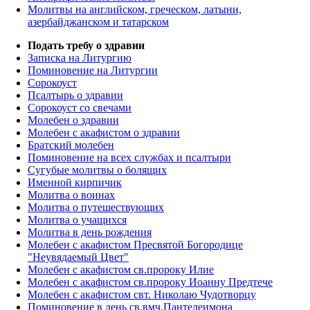
Молитвы на английском, греческом, латыни,
азербайджанском и татарском
Подать требу о здравии
Записка на Литургию
Поминовение на Литургии
Сорокоуст
Псалтырь о здравии
Сорокоуст со свечами
Молебен о здравии
Молебен с акафистом о здравии
Братский молебен
Поминовение на всех службах и псалтыри
Сугубые молитвы о болящих
Именной кирпичик
Молитва о воинах
Молитва о путешествующих
Молитва о учащихся
Молитва в день рождения
Молебен с акафистом Пресвятой Богородице
"Неувядаемый Цвет"
Молебен с акафистом св.пророку Илие
Молебен с акафистом св.пророку Иоанну Предтече
Молебен с акафистом свт. Николаю Чудотворцу
Поминовение в день св.вмч.Пантелеимона