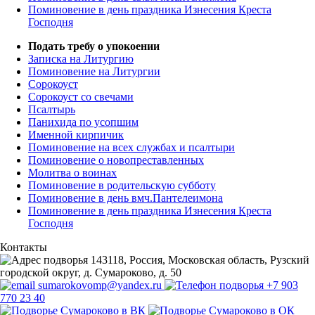
Поминовение в день праздника Изнесения Креста
Господня
Подать требу о упокоении
Записка на Литургию
Поминовение на Литургии
Сорокоуст
Сорокоуст со свечами
Псалтырь
Панихида по усопшим
Именной кирпичик
Поминовение на всех службах и псалтыри
Поминовение о новопреставленных
Молитва о воинах
Поминовение в родительскую субботу
Поминовение в день вмч.Пантелеимона
Поминовение в день праздника Изнесения Креста
Господня
Контакты
143118, Россия, Московская область, Рузский
городской округ, д. Сумароково, д. 50
sumarokovomp@yandex.ru
+7 903
770 23 40