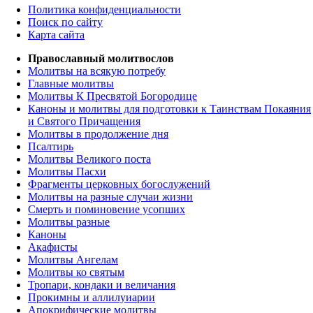
Политика конфиденциальности
Поиск по сайту
Карта сайта
Православный молитвослов
Молитвы на всякую потребу
Главные молитвы
Молитвы К Пресвятой Богородице
Каноны и молитвы для подготовки к Таинствам Покаяния
и Святого Причащения
Молитвы в продолжение дня
Псалтирь
Молитвы Великого поста
Молитвы Пасхи
Фрагменты церковных богослужений
Молитвы на разные случаи жизни
Смерть и поминовение усопших
Молитвы разные
Каноны
Акафисты
Молитвы Ангелам
Молитвы ко святым
Тропари, кондаки и величания
Прокимны и аллилуиарии
Апокрифические молитвы