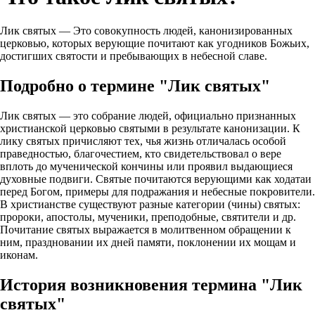
Лик святых — Это совокупность людей, канонизированных
церковью, которых верующие почитают как угодников Божьих,
достигших святости и пребывающих в небесной славе.
Подробно о термине "Лик святых"
Лик святых — это собрание людей, официально признанных
христианской церковью святыми в результате канонизации. К
лику святых причисляют тех, чья жизнь отличалась особой
праведностью, благочестием, кто свидетельствовал о вере
вплоть до мученической кончины или проявил выдающиеся
духовные подвиги. Святые почитаются верующими как ходатаи
перед Богом, примеры для подражания и небесные покровители.
В христианстве существуют разные категории (чины) святых:
пророки, апостолы, мученики, преподобные, святители и др.
Почитание святых выражается в молитвенном обращении к
ним, праздновании их дней памяти, поклонении их мощам и
иконам.
История возникновения термина "Лик
святых"