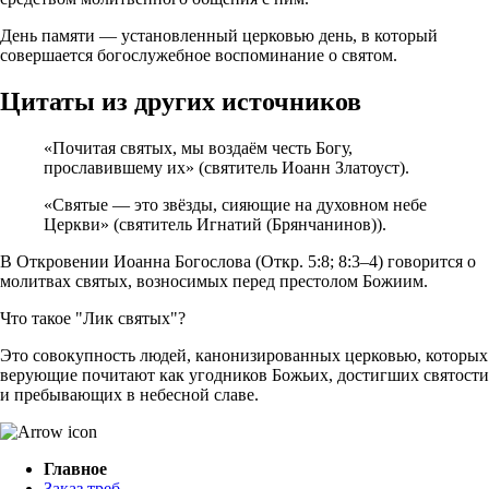
День памяти — установленный церковью день, в который
совершается богослужебное воспоминание о святом.
Цитаты из других источников
«Почитая святых, мы воздаём честь Богу,
прославившему их» (святитель Иоанн Златоуст).
«Святые — это звёзды, сияющие на духовном небе
Церкви» (святитель Игнатий (Брянчанинов)).
В Откровении Иоанна Богослова (Откр. 5:8; 8:3–4) говорится о
молитвах святых, возносимых перед престолом Божиим.
Что такое "Лик святых"?
Это совокупность людей, канонизированных церковью, которых
верующие почитают как угодников Божьих, достигших святости
и пребывающих в небесной славе.
Главное
Заказ треб