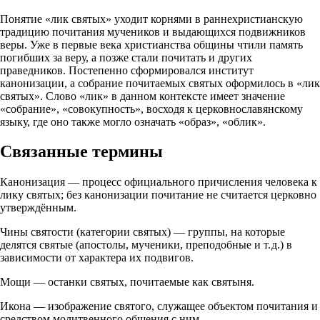
Понятие «лик святых» уходит корнями в раннехристианскую
традицию почитания мучеников и выдающихся подвижников
веры. Уже в первые века христианства общины чтили память
погибших за веру, а позже стали почитать и других
праведников. Постепенно сформировался институт
канонизации, а собрание почитаемых святых оформилось в «лик
святых». Слово «лик» в данном контексте имеет значение
«собрание», «совокупность», восходя к церковнославянскому
языку, где оно также могло означать «образ», «облик».
Связанные термины
Канонизация — процесс официального причисления человека к
лику святых; без канонизации почитание не считается церковно
утверждённым.
Чины святости (категории святых) — группы, на которые
делятся святые (апостолы, мученики, преподобные и т. д.) в
зависимости от характера их подвигов.
Мощи — останки святых, почитаемые как святыня.
Икона — изображение святого, служащее объектом почитания и
средством молитвенного общения с ним.