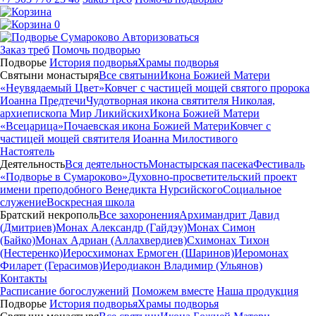
0
Авторизоваться
Заказ треб
Помочь подворью
Подворье
История подворья
Храмы подворья
Святыни монастыря
Все святыни
Икона Божией Матери
«Неувядаемый Цвет»
Ковчег с частицей мощей святого пророка
Иоанна Предтечи
Чудотворная икона святителя Николая,
архиепископа Мир Ликийских
Икона Божией Матери
«Всецарица»
Почаевская икона Божией Матери
Ковчег с
частицей мощей святителя Иоанна Милостивого
Настоятель
Деятельность
Вся деятельность
Монастырская пасека
Фестиваль
«Подворье в Сумароково»
Духовно-просветительский проект
имени преподобного Венедикта Нурсийского
Социальное
служение
Воскресная школа
Братский некрополь
Все захоронения
Архимандрит Давид
(Дмитриев)
Монах Александр (Гайдэу)
Монах Симон
(Байко)
Монах Адриан (Аллахвердиев)
Схимонах Тихон
(Нестеренко)
Иеросхимонах Ермоген (Шаринов)
Иеромонах
Филарет (Герасимов)
Иеродиакон Владимир (Ульянов)
Контакты
Расписание богослужений
Поможем вместе
Наша продукция
Подворье
История подворья
Храмы подворья