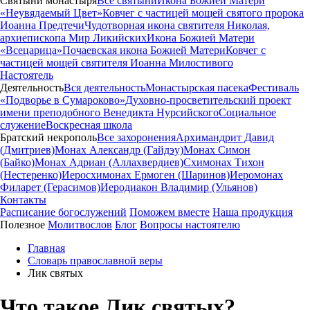
Святыни монастыря
Все святыни
Икона Божией Матери
«Неувядаемый Цвет»
Ковчег с частицей мощей святого пророка
Иоанна Предтечи
Чудотворная икона святителя Николая,
архиепископа Мир Ликийских
Икона Божией Матери
«Всецарица»
Почаевская икона Божией Матери
Ковчег с
частицей мощей святителя Иоанна Милостивого
Настоятель
Деятельность
Вся деятельность
Монастырская пасека
Фестиваль
«Подворье в Сумароково»
Духовно-просветительский проект
имени преподобного Венедикта Нурсийского
Социальное
служение
Воскресная школа
Братский некрополь
Все захоронения
Архимандрит Давид
(Дмитриев)
Монах Александр (Гайдэу)
Монах Симон
(Байко)
Монах Адриан (Аллахвердиев)
Схимонах Тихон
(Нестеренко)
Иеросхимонах Ермоген (Шаринов)
Иеромонах
Филарет (Герасимов)
Иеродиакон Владимир (Ульянов)
Контакты
Расписание богослужений
Поможем вместе
Наша продукция
Полезное
Молитвослов
Блог
Вопросы настоятелю
Главная
Словарь православной веры
Лик святых
Что такое Лик святых?