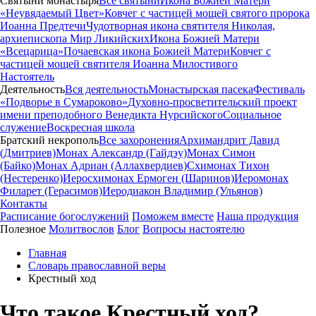
Святыни монастыря
Все святыни
Икона Божией Матери
«Неувядаемый Цвет»
Ковчег с частицей мощей святого пророка
Иоанна Предтечи
Чудотворная икона святителя Николая,
архиепископа Мир Ликийских
Икона Божией Матери
«Всецарица»
Почаевская икона Божией Матери
Ковчег с
частицей мощей святителя Иоанна Милостивого
Настоятель
Деятельность
Вся деятельность
Монастырская пасека
Фестиваль
«Подворье в Сумароково»
Духовно-просветительский проект
имени преподобного Венедикта Нурсийского
Социальное
служение
Воскресная школа
Братский некрополь
Все захоронения
Архимандрит Давид
(Дмитриев)
Монах Александр (Гайдэу)
Монах Симон
(Байко)
Монах Адриан (Аллахвердиев)
Схимонах Тихон
(Нестеренко)
Иеросхимонах Ермоген (Шаринов)
Иеромонах
Филарет (Герасимов)
Иеродиакон Владимир (Ульянов)
Контакты
Расписание богослужений
Поможем вместе
Наша продукция
Полезное
Молитвослов
Блог
Вопросы настоятелю
Главная
Словарь православной веры
Крестный ход
Что такое Крестный ход?