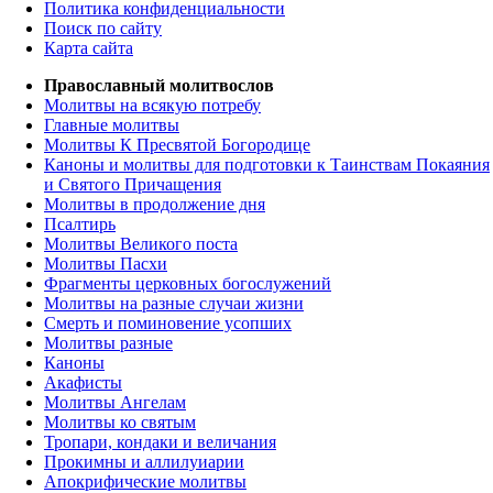
Политика конфиденциальности
Поиск по сайту
Карта сайта
Православный молитвослов
Молитвы на всякую потребу
Главные молитвы
Молитвы К Пресвятой Богородице
Каноны и молитвы для подготовки к Таинствам Покаяния
и Святого Причащения
Молитвы в продолжение дня
Псалтирь
Молитвы Великого поста
Молитвы Пасхи
Фрагменты церковных богослужений
Молитвы на разные случаи жизни
Смерть и поминовение усопших
Молитвы разные
Каноны
Акафисты
Молитвы Ангелам
Молитвы ко святым
Тропари, кондаки и величания
Прокимны и аллилуиарии
Апокрифические молитвы