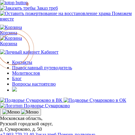
0
Заказ треб
Поможем
вместе
Корзина
Корзина
Кабинет
Контакты
Православный путеводитель
Молитвослов
Блог
Вопросы настоятелю
Московская область,
Рузский городской округ,
д. Сумароково, д. 50
+7 903 770 23 40
Заказ треб
Помочь подворью