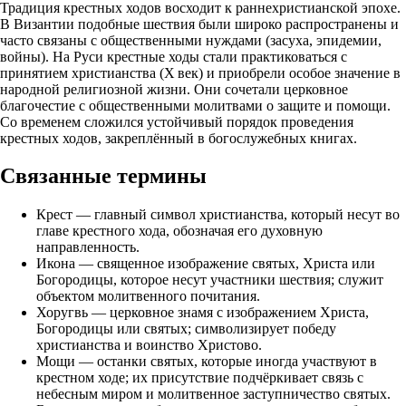
Традиция крестных ходов восходит к раннехристианской эпохе.
В Византии подобные шествия были широко распространены и
часто связаны с общественными нуждами (засуха, эпидемии,
войны). На Руси крестные ходы стали практиковаться с
принятием христианства (X век) и приобрели особое значение в
народной религиозной жизни. Они сочетали церковное
благочестие с общественными молитвами о защите и помощи.
Со временем сложился устойчивый порядок проведения
крестных ходов, закреплённый в богослужебных книгах.
Связанные термины
Крест — главный символ христианства, который несут во
главе крестного хода, обозначая его духовную
направленность.
Икона — священное изображение святых, Христа или
Богородицы, которое несут участники шествия; служит
объектом молитвенного почитания.
Хоругвь — церковное знамя с изображением Христа,
Богородицы или святых; символизирует победу
христианства и воинство Христово.
Мощи — останки святых, которые иногда участвуют в
крестном ходе; их присутствие подчёркивает связь с
небесным миром и молитвенное заступничество святых.