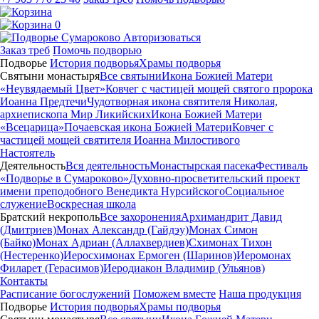
0
Авторизоваться
Заказ треб
Помочь подворью
Подворье
История подворья
Храмы подворья
Святыни монастыря
Все святыни
Икона Божией Матери
«Неувядаемый Цвет»
Ковчег с частицей мощей святого пророка
Иоанна Предтечи
Чудотворная икона святителя Николая,
архиепископа Мир Ликийских
Икона Божией Матери
«Всецарица»
Почаевская икона Божией Матери
Ковчег с
частицей мощей святителя Иоанна Милостивого
Настоятель
Деятельность
Вся деятельность
Монастырская пасека
Фестиваль
«Подворье в Сумароково»
Духовно-просветительский проект
имени преподобного Венедикта Нурсийского
Социальное
служение
Воскресная школа
Братский некрополь
Все захоронения
Архимандрит Давид
(Дмитриев)
Монах Александр (Гайдэу)
Монах Симон
(Байко)
Монах Адриан (Аллахвердиев)
Схимонах Тихон
(Нестеренко)
Иеросхимонах Ермоген (Шаринов)
Иеромонах
Филарет (Герасимов)
Иеродиакон Владимир (Ульянов)
Контакты
Расписание богослужений
Поможем вместе
Наша продукция
Подворье
История подворья
Храмы подворья