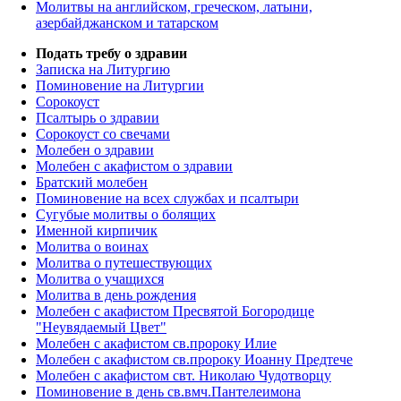
Молитвы на английском, греческом, латыни,
азербайджанском и татарском
Подать требу о здравии
Записка на Литургию
Поминовение на Литургии
Сорокоуст
Псалтырь о здравии
Сорокоуст со свечами
Молебен о здравии
Молебен с акафистом о здравии
Братский молебен
Поминовение на всех службах и псалтыри
Сугубые молитвы о болящих
Именной кирпичик
Молитва о воинах
Молитва о путешествующих
Молитва о учащихся
Молитва в день рождения
Молебен с акафистом Пресвятой Богородице
"Неувядаемый Цвет"
Молебен с акафистом св.пророку Илие
Молебен с акафистом св.пророку Иоанну Предтече
Молебен с акафистом свт. Николаю Чудотворцу
Поминовение в день св.вмч.Пантелеимона