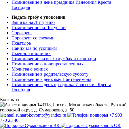
Поминовение в день праздника Изнесения Креста
Господня
Подать требу о упокоении
Записка на Литургию
Поминовение на Литургии
Сорокоуст
Сорокоуст со свечами
Псалтырь
Панихида по усопшим
Именной кирпичик
Поминовение на всех службах и псалтыри
Поминовение о новопреставленных
Молитва о воинах
Поминовение в родительскую субботу
Поминовение в день вмч.Пантелеимона
Поминовение в день праздника Изнесения Креста
Господня
Контакты
143118, Россия, Московская область, Рузский
городской округ, д. Сумароково, д. 50
sumarokovomp@yandex.ru
+7 903
770 23 40