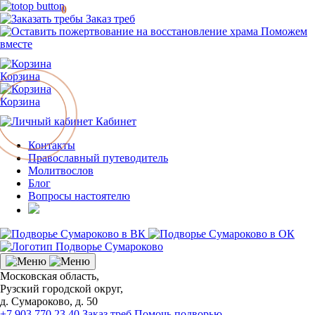
0
Заказ треб
Поможем
вместе
Корзина
Корзина
Кабинет
Контакты
Православный путеводитель
Молитвослов
Блог
Вопросы настоятелю
Московская область,
Рузский городской округ,
д. Сумароково, д. 50
+7 903 770 23 40
Заказ треб
Помочь подворью