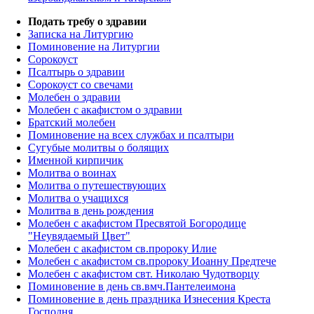
Подать требу о здравии
Записка на Литургию
Поминовение на Литургии
Сорокоуст
Псалтырь о здравии
Сорокоуст со свечами
Молебен о здравии
Молебен с акафистом о здравии
Братский молебен
Поминовение на всех службах и псалтыри
Сугубые молитвы о болящих
Именной кирпичик
Молитва о воинах
Молитва о путешествующих
Молитва о учащихся
Молитва в день рождения
Молебен с акафистом Пресвятой Богородице
"Неувядаемый Цвет"
Молебен с акафистом св.пророку Илие
Молебен с акафистом св.пророку Иоанну Предтече
Молебен с акафистом свт. Николаю Чудотворцу
Поминовение в день св.вмч.Пантелеимона
Поминовение в день праздника Изнесения Креста
Господня