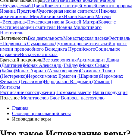
Святыни монастыря
Все святыни
Икона Божией Матери
«Неувядаемый Цвет»
Ковчег с частицей мощей святого пророка
Иоанна Предтечи
Чудотворная икона святителя Николая,
архиепископа Мир Ликийских
Икона Божией Матери
«Всецарица»
Почаевская икона Божией Матери
Ковчег с
частицей мощей святителя Иоанна Милостивого
Настоятель
Деятельность
Вся деятельность
Монастырская пасека
Фестиваль
«Подворье в Сумароково»
Духовно-просветительский проект
имени преподобного Венедикта Нурсийского
Социальное
служение
Воскресная школа
Братский некрополь
Все захоронения
Архимандрит Давид
(Дмитриев)
Монах Александр (Гайдэу)
Монах Симон
(Байко)
Монах Адриан (Аллахвердиев)
Схимонах Тихон
(Нестеренко)
Иеросхимонах Ермоген (Шаринов)
Иеромонах
Филарет (Герасимов)
Иеродиакон Владимир (Ульянов)
Контакты
Расписание богослужений
Поможем вместе
Наша продукция
Полезное
Молитвослов
Блог
Вопросы настоятелю
Главная
Словарь православной веры
Исповедание веры
Что такое Исповедание веры?