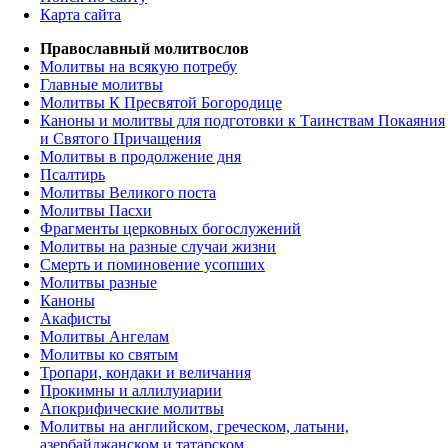
Карта сайта
Православный молитвослов
Молитвы на всякую потребу
Главные молитвы
Молитвы К Пресвятой Богородице
Каноны и молитвы для подготовки к Таинствам Покаяния
и Святого Причащения
Молитвы в продолжение дня
Псалтирь
Молитвы Великого поста
Молитвы Пасхи
Фрагменты церковных богослужений
Молитвы на разные случаи жизни
Смерть и поминовение усопших
Молитвы разные
Каноны
Акафисты
Молитвы Ангелам
Молитвы ко святым
Тропари, кондаки и величания
Прокимны и аллилуиарии
Апокрифические молитвы
Молитвы на английском, греческом, латыни,
азербайджанском и татарском