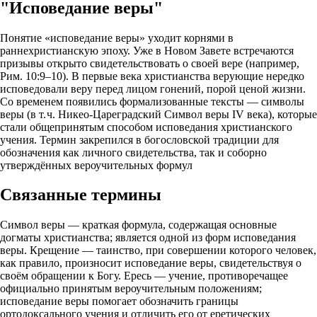
"Исповедание веры"
Понятие «исповедание веры» уходит корнями в
раннехристианскую эпоху. Уже в Новом Завете встречаются
призывы открыто свидетельствовать о своей вере (например,
Рим. 10:9–10). В первые века христианства верующие нередко
исповедовали веру перед лицом гонений, порой ценой жизни.
Со временем появились формализованные тексты — символы
веры (в т. ч. Никео‑Цареградский Символ веры IV века), которые
стали общепринятым способом исповедания христианского
учения. Термин закрепился в богословской традиции для
обозначения как личного свидетельства, так и соборно
утверждённых вероучительных формул
Связанные термины
Символ веры — краткая формула, содержащая основные
догматы христианства; является одной из форм исповедания
веры. Крещение — таинство, при совершении которого человек,
как правило, произносит исповедание веры, свидетельствуя о
своём обращении к Богу. Ересь — учение, противоречащее
официально принятым вероучительным положениям;
исповедание веры помогает обозначить границы
ортодоксального учения и отличить его от еретических