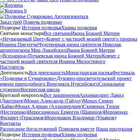
0
Авторизоваться
Заказ треб
Помочь подворью
Подворье
История подворья
Храмы подворья
Святыни монастыря
Все святыни
Икона Божией Матери
«Неувядаемый Цвет»
Ковчег с частицей мощей святого пророка
Иоанна Предтечи
Чудотворная икона святителя Николая,
архиепископа Мир Ликийских
Икона Божией Матери
«Всецарица»
Почаевская икона Божией Матери
Ковчег с
частицей мощей святителя Иоанна Милостивого
Настоятель
Деятельность
Вся деятельность
Монастырская пасека
Фестиваль
«Подворье в Сумароково»
Духовно-просветительский проект
имени преподобного Венедикта Нурсийского
Социальное
служение
Воскресная школа
Братский некрополь
Все захоронения
Архимандрит Давид
(Дмитриев)
Монах Александр (Гайдэу)
Монах Симон
(Байко)
Монах Адриан (Аллахвердиев)
Схимонах Тихон
(Нестеренко)
Иеросхимонах Ермоген (Шаринов)
Иеромонах
Филарет (Герасимов)
Иеродиакон Владимир (Ульянов)
Контакты
Расписание богослужений
Поможем вместе
Наша продукция
Подворье
История подворья
Храмы подворья