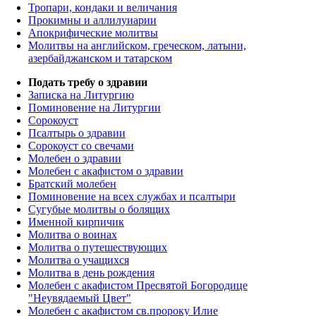
Тропари, кондаки и величания
Прокимны и аллилуиарии
Апокрифические молитвы
Молитвы на английском, греческом, латыни,
азербайджанском и татарском
Подать требу о здравии
Записка на Литургию
Поминовение на Литургии
Сорокоуст
Псалтырь о здравии
Сорокоуст со свечами
Молебен о здравии
Молебен с акафистом о здравии
Братский молебен
Поминовение на всех службах и псалтыри
Сугубые молитвы о болящих
Именной кирпичик
Молитва о воинах
Молитва о путешествующих
Молитва о учащихся
Молитва в день рождения
Молебен с акафистом Пресвятой Богородице
"Неувядаемый Цвет"
Молебен с акафистом св.пророку Илие