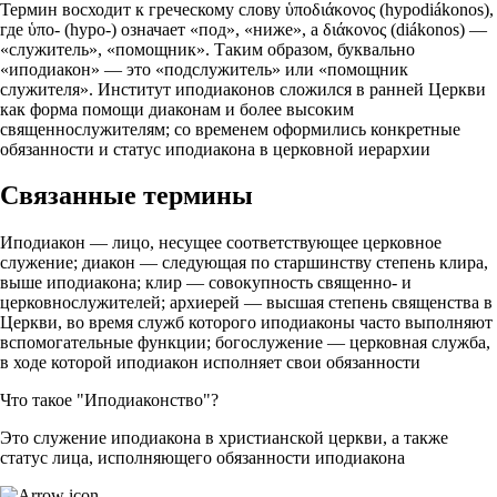
Термин восходит к греческому слову ὑποδιάκονος (hypodiákonos),
где ὑπο- (hypo-) означает «под», «ниже», а διάκονος (diákonos) —
«служитель», «помощник». Таким образом, буквально
«иподиакон» — это «подслужитель» или «помощник
служителя». Институт иподиаконов сложился в ранней Церкви
как форма помощи диаконам и более высоким
священнослужителям; со временем оформились конкретные
обязанности и статус иподиакона в церковной иерархии
Связанные термины
Иподиакон — лицо, несущее соответствующее церковное
служение; диакон — следующая по старшинству степень клира,
выше иподиакона; клир — совокупность священно- и
церковнослужителей; архиерей — высшая степень священства в
Церкви, во время служб которого иподиаконы часто выполняют
вспомогательные функции; богослужение — церковная служба,
в ходе которой иподиакон исполняет свои обязанности
Что такое "Иподиаконство"?
Это служение иподиакона в христианской церкви, а также
статус лица, исполняющего обязанности иподиакона