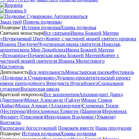
0
Авторизоваться
Заказ треб
Помочь подворью
Подворье
История подворья
Храмы подворья
Святыни монастыря
Все святыни
Икона Божией Матери
«Неувядаемый Цвет»
Ковчег с частицей мощей святого пророка
Иоанна Предтечи
Чудотворная икона святителя Николая,
архиепископа Мир Ликийских
Икона Божией Матери
«Всецарица»
Почаевская икона Божией Матери
Ковчег с
частицей мощей святителя Иоанна Милостивого
Настоятель
Деятельность
Вся деятельность
Монастырская пасека
Фестиваль
«Подворье в Сумароково»
Духовно-просветительский проект
имени преподобного Венедикта Нурсийского
Социальное
служение
Воскресная школа
Братский некрополь
Все захоронения
Архимандрит Давид
(Дмитриев)
Монах Александр (Гайдэу)
Монах Симон
(Байко)
Монах Адриан (Аллахвердиев)
Схимонах Тихон
(Нестеренко)
Иеросхимонах Ермоген (Шаринов)
Иеромонах
Филарет (Герасимов)
Иеродиакон Владимир (Ульянов)
Контакты
Расписание богослужений
Поможем вместе
Наша продукция
Подворье
История подворья
Храмы подворья