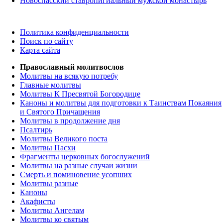
Новоспасский ставропигиальный мужской монастырь
Политика конфиденциальности
Поиск по сайту
Карта сайта
Православный молитвослов
Молитвы на всякую потребу
Главные молитвы
Молитвы К Пресвятой Богородице
Каноны и молитвы для подготовки к Таинствам Покаяния
и Святого Причащения
Молитвы в продолжение дня
Псалтирь
Молитвы Великого поста
Молитвы Пасхи
Фрагменты церковных богослужений
Молитвы на разные случаи жизни
Смерть и поминовение усопших
Молитвы разные
Каноны
Акафисты
Молитвы Ангелам
Молитвы ко святым