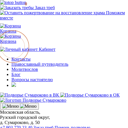
0
Заказ треб
Поможем
вместе
Корзина
Корзина
Кабинет
Контакты
Православный путеводитель
Молитвослов
Блог
Вопросы настоятелю
Московская область,
Рузский городской округ,
д. Сумароково, д. 50
+7 903 770 23 40
Заказ треб
Помочь подворью