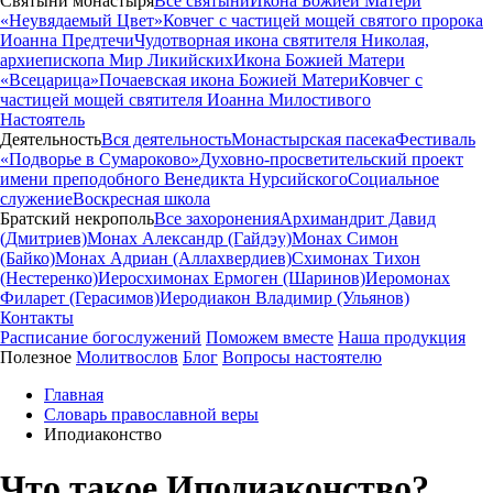
Святыни монастыря
Все святыни
Икона Божией Матери
«Неувядаемый Цвет»
Ковчег с частицей мощей святого пророка
Иоанна Предтечи
Чудотворная икона святителя Николая,
архиепископа Мир Ликийских
Икона Божией Матери
«Всецарица»
Почаевская икона Божией Матери
Ковчег с
частицей мощей святителя Иоанна Милостивого
Настоятель
Деятельность
Вся деятельность
Монастырская пасека
Фестиваль
«Подворье в Сумароково»
Духовно-просветительский проект
имени преподобного Венедикта Нурсийского
Социальное
служение
Воскресная школа
Братский некрополь
Все захоронения
Архимандрит Давид
(Дмитриев)
Монах Александр (Гайдэу)
Монах Симон
(Байко)
Монах Адриан (Аллахвердиев)
Схимонах Тихон
(Нестеренко)
Иеросхимонах Ермоген (Шаринов)
Иеромонах
Филарет (Герасимов)
Иеродиакон Владимир (Ульянов)
Контакты
Расписание богослужений
Поможем вместе
Наша продукция
Полезное
Молитвослов
Блог
Вопросы настоятелю
Главная
Словарь православной веры
Иподиаконство
Что такое Иподиаконство?