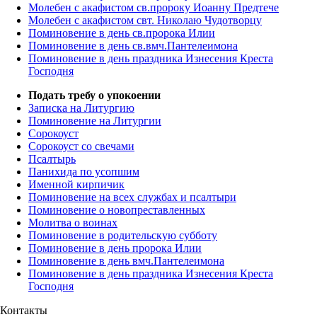
Молебен с акафистом св.пророку Иоанну Предтече
Молебен с акафистом свт. Николаю Чудотворцу
Поминовение в день св.пророка Илии
Поминовение в день св.вмч.Пантелеимона
Поминовение в день праздника Изнесения Креста
Господня
Подать требу о упокоении
Записка на Литургию
Поминовение на Литургии
Сорокоуст
Сорокоуст со свечами
Псалтырь
Панихида по усопшим
Именной кирпичик
Поминовение на всех службах и псалтыри
Поминовение о новопреставленных
Молитва о воинах
Поминовение в родительскую субботу
Поминовение в день пророка Илии
Поминовение в день вмч.Пантелеимона
Поминовение в день праздника Изнесения Креста
Господня
Контакты