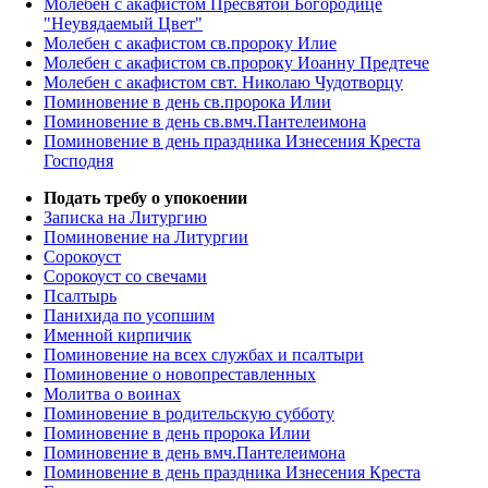
Молебен с акафистом Пресвятой Богородице
"Неувядаемый Цвет"
Молебен с акафистом св.пророку Илие
Молебен с акафистом св.пророку Иоанну Предтече
Молебен с акафистом свт. Николаю Чудотворцу
Поминовение в день св.пророка Илии
Поминовение в день св.вмч.Пантелеимона
Поминовение в день праздника Изнесения Креста
Господня
Подать требу о упокоении
Записка на Литургию
Поминовение на Литургии
Сорокоуст
Сорокоуст со свечами
Псалтырь
Панихида по усопшим
Именной кирпичик
Поминовение на всех службах и псалтыри
Поминовение о новопреставленных
Молитва о воинах
Поминовение в родительскую субботу
Поминовение в день пророка Илии
Поминовение в день вмч.Пантелеимона
Поминовение в день праздника Изнесения Креста