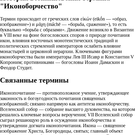
"Иконоборчество"
Термин происходит от греческих слов εἰκών (eikṓn — «образ,
изображение») и μάχη (máchē — «борьба, сражение»), то есть
буквально «борьба с образами». Движение возникло в Византии
в VIII веке на фоне богословских споров о природе почитания
икон, влияния восточных монотеистических традиций и
политических стремлений императоров ослабить влияние
монастырей и церковной иерархии. Ключевыми фигурами
иконоборчества были императоры Лев III Исавр и Константин V
Копроним; противниками — богословы Иоанн Дамаскин и
Феодор Студит.
Связанные термины
Иконопочитание — противоположное учение, утверждающее
законность и богоугодность почитания священных
изображений; связано напрямую как антитеза иконоборчеству.
Вселенский собор — собрание высшего духовенства, на котором
решались ключевые вопросы вероучения; VII Вселенский собор
сыграл решающую роль в осуждении иконоборчества и
утверждении догмата иконопочитания. Икона — священное
изображение Христа, Богородицы, святых; главный объект