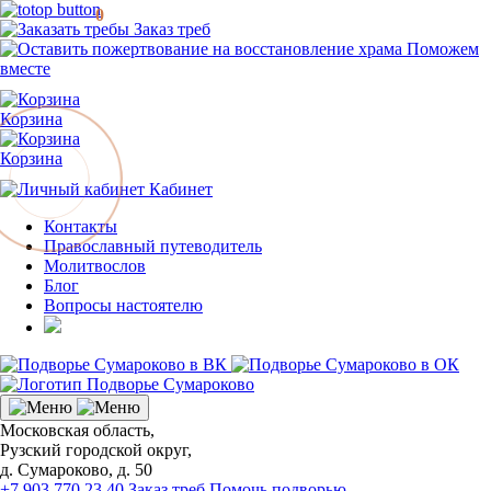
0
Заказ треб
Поможем
вместе
Корзина
Корзина
Кабинет
Контакты
Православный путеводитель
Молитвослов
Блог
Вопросы настоятелю
Московская область,
Рузский городской округ,
д. Сумароково, д. 50
+7 903 770 23 40
Заказ треб
Помочь подворью