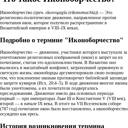
Иконоборчество
(греч. εἰκονομαχία (eikonomachía))
— Это
религиозно‑политическое движение, направленное против
почитания икон, которое получило распространение в
Византийской империи в VIII–IX веках.
Подробно о термине "Иконоборчество"
Иконоборчество — движение, участники которого выступали за
уничтожение религиозных изображений (икон) и запрет на их
почитание, считая это идолопоклонством. В Византии оно
вылилось в масштабный конфликт, затронувший церковную и
светскую жизнь: иконоборцы аргументировали свою позицию
тем, что поклонение иконам противоречит библейской заповеди
о запрете кумиров (Исх. 20:4–5). В ходе движения многие иконы
были уничтожены, а их почитатели подвергались
преследованиям. Движение имело два основных периода:
первый — при императорах Льве III и Константине V (VIII век),
второй — в начале IX века. В итоге на VII Вселенском соборе
(787 год) почитание икон было восстановлено, а иконоборчество
осуждено как ересь.
История возникновения термина