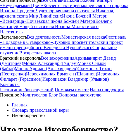
Святыни монастыря
Все святыни
Икона Божией Матери
«Неувядаемый Цвет»
Ковчег с частицей мощей святого пророка
Иоанна Предтечи
Чудотворная икона святителя Николая,
архиепископа Мир Ликийских
Икона Божией Матери
«Всецарица»
Почаевская икона Божией Матери
Ковчег с
частицей мощей святителя Иоанна Милостивого
Настоятель
Деятельность
Вся деятельность
Монастырская пасека
Фестиваль
«Подворье в Сумароково»
Духовно-просветительский проект
имени преподобного Венедикта Нурсийского
Социальное
служение
Воскресная школа
Братский некрополь
Все захоронения
Архимандрит Давид
(Дмитриев)
Монах Александр (Гайдэу)
Монах Симон
(Байко)
Монах Адриан (Аллахвердиев)
Схимонах Тихон
(Нестеренко)
Иеросхимонах Ермоген (Шаринов)
Иеромонах
Филарет (Герасимов)
Иеродиакон Владимир (Ульянов)
Контакты
Расписание богослужений
Поможем вместе
Наша продукция
Полезное
Молитвослов
Блог
Вопросы настоятелю
Главная
Словарь православной веры
Иконоборчество
Что такое Иконоборчество?