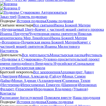
0
Авторизоваться
Заказ треб
Помочь подворью
Подворье
История подворья
Храмы подворья
Святыни монастыря
Все святыни
Икона Божией Матери
«Неувядаемый Цвет»
Ковчег с частицей мощей святого пророка
Иоанна Предтечи
Чудотворная икона святителя Николая,
архиепископа Мир Ликийских
Икона Божией Матери
«Всецарица»
Почаевская икона Божией Матери
Ковчег с
частицей мощей святителя Иоанна Милостивого
Настоятель
Деятельность
Вся деятельность
Монастырская пасека
Фестиваль
«Подворье в Сумароково»
Духовно-просветительский проект
имени преподобного Венедикта Нурсийского
Социальное
служение
Воскресная школа
Братский некрополь
Все захоронения
Архимандрит Давид
(Дмитриев)
Монах Александр (Гайдэу)
Монах Симон
(Байко)
Монах Адриан (Аллахвердиев)
Схимонах Тихон
(Нестеренко)
Иеросхимонах Ермоген (Шаринов)
Иеромонах
Филарет (Герасимов)
Иеродиакон Владимир (Ульянов)
Контакты
Расписание богослужений
Поможем вместе
Наша продукция
Подворье
История подворья
Храмы подворья