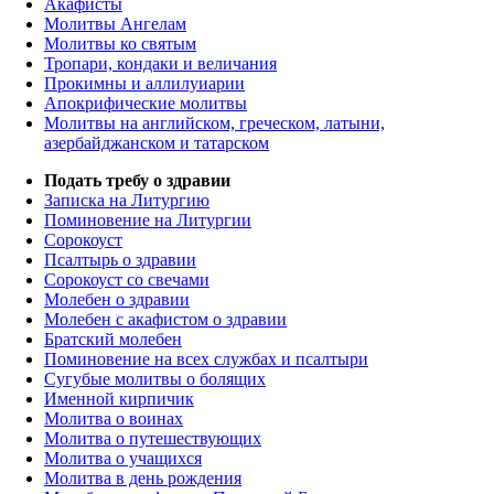
Акафисты
Молитвы Ангелам
Молитвы ко святым
Тропари, кондаки и величания
Прокимны и аллилуиарии
Апокрифические молитвы
Молитвы на английском, греческом, латыни,
азербайджанском и татарском
Подать требу о здравии
Записка на Литургию
Поминовение на Литургии
Сорокоуст
Псалтырь о здравии
Сорокоуст со свечами
Молебен о здравии
Молебен с акафистом о здравии
Братский молебен
Поминовение на всех службах и псалтыри
Сугубые молитвы о болящих
Именной кирпичик
Молитва о воинах
Молитва о путешествующих
Молитва о учащихся
Молитва в день рождения