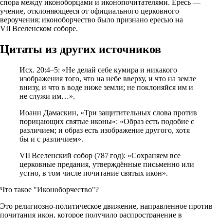
спора между иконоборцами и иконопочитателями. Ересь —
учение, отклоняющееся от официального церковного
вероучения; иконоборчество было признано ересью на
VII Вселенском соборе.
Цитаты из других источников
Исх. 20:4–5: «Не делай себе кумира и никакого
изображения того, что на небе вверху, и что на земле
внизу, и что в воде ниже земли; не поклоняйся им и
не служи им…».
Иоанн Дамаскин, «Три защитительных слова против
порицающих святые иконы»: «Образ есть подобие с
различием; и образ есть изображение другого, хотя
бы и с различием».
VII Вселенский собор (787 год): «Сохраняем все
церковные предания, утверждённые письменно или
устно, в том числе почитание святых икон».
Что такое "Иконоборчество"?
Это религиозно‑политическое движение, направленное против
почитания икон, которое получило распространение в