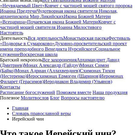
Святыни монастыря
Все святыни
Икона Божией Матери
«Неувядаемый Цвет»
Ковчег с частицей мощей святого пророка
Иоанна Предтечи
Чудотворная икона святителя Николая,
архиепископа Мир Ликийских
Икона Божией Матери
«Всецарица»
Почаевская икона Божией Матери
Ковчег с
частицей мощей святителя Иоанна Милостивого
Настоятель
Деятельность
Вся деятельность
Монастырская пасека
Фестиваль
«Подворье в Сумароково»
Духовно-просветительский проект
имени преподобного Венедикта Нурсийского
Социальное
служение
Воскресная школа
Братский некрополь
Все захоронения
Архимандрит Давид
(Дмитриев)
Монах Александр (Гайдэу)
Монах Симон
(Байко)
Монах Адриан (Аллахвердиев)
Схимонах Тихон
(Нестеренко)
Иеросхимонах Ермоген (Шаринов)
Иеромонах
Филарет (Герасимов)
Иеродиакон Владимир (Ульянов)
Контакты
Расписание богослужений
Поможем вместе
Наша продукция
Полезное
Молитвослов
Блог
Вопросы настоятелю
Главная
Словарь православной веры
Иерейский чин
Что такое Иерейский чин?