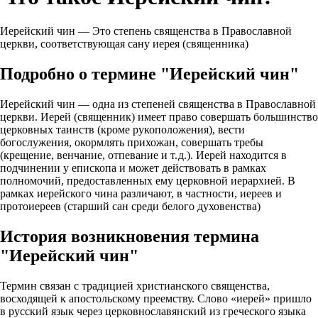
Иерейский чин — Это степень священства в Православной
церкви, соответствующая сану иерея (священника)
Подробно о термине "Иерейский чин"
Иерейский чин — одна из степеней священства в Православной
церкви. Иерей (священник) имеет право совершать большинство
церковных таинств (кроме рукоположения), вести
богослужения, окормлять прихожан, совершать требы
(крещение, венчание, отпевание и т. д.). Иерей находится в
подчинении у епископа и может действовать в рамках
полномочий, предоставленных ему церковной иерархией. В
рамках иерейского чина различают, в частности, иереев и
протоиереев (старший сан среди белого духовенства)
История возникновения термина
"Иерейский чин"
Термин связан с традицией христианского священства,
восходящей к апостольскому преемству. Слово «иерей» пришло
в русский язык через церковнославянский из греческого языка