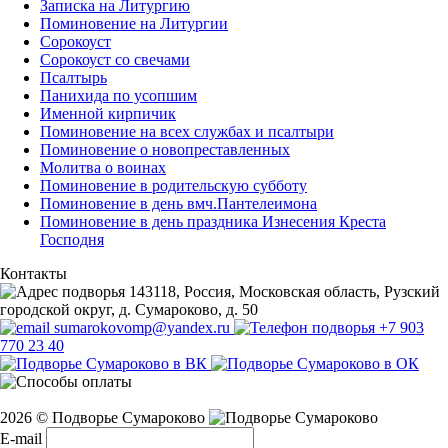
Записка на Литургию
Поминовение на Литургии
Сорокоуст
Сорокоуст со свечами
Псалтырь
Панихида по усопшим
Именной кирпичик
Поминовение на всех службах и псалтыри
Поминовение о новопреставленных
Молитва о воинах
Поминовение в родительскую субботу
Поминовение в день вмч.Пантелеимона
Поминовение в день праздника Изнесения Креста
Господня
Контакты
143118, Россия, Московская область, Рузский
городской округ, д. Сумароково, д. 50
sumarokovomp@yandex.ru
+7 903
770 23 40
2026 © Подворье Сумароково
E-mail