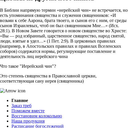
В Библии напрямую термин «иерейский чин» не встречается, но
есть упоминания священства и служения священников: «И
возьми к себе Аарона, брата твоего, и сынов его с ним, от среды
сынов Израилевых, чтоб он был священником Мне…» (Исх.
28:1). В Новом Завете говорится о новом священстве во Христе:
«Вы — род избранный, царственное священство, народ святой,
люди, взятые в удел…» (1 Пет. 2:9). В церковных правилах
(например, в Апостольских правилах и правилах Вселенских
соборов) содержатся нормы, регулирующие поставление и
деятельность лиц иерейского чина
Что такое "Иерейский чин"?
Это степень священства в Православной церкви,
соответствующая сану иерея (священника)
Главное
Заказ треб
Поможем вместе
Восстановим колокольню
Наша продукция
Расписание богослужений