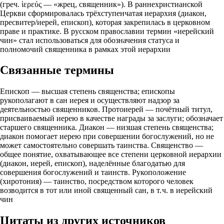
(греч. ἱερεύς — «жрец, священник»). В раннехристианской
Церкви сформировалась трёхступенчатая иерархия (диакон,
пресвитер/иерей, епископ), которая закрепилась в церковном
праве и практике. В русском православии термин «иерейский
чин» стал использоваться для обозначения статуса и
полномочий священника в рамках этой иерархии
Связанные термины
Епископ — высшая степень священства; епископы
рукополагают в сан иерея и осуществляют надзор за
деятельностью священников. Протоиерей — почётный титул,
присваиваемый иерею в качестве награды за заслуги; обозначает
старшего священника. Диакон — низшая степень священства;
диакон помогает иерею при совершении богослужений, но не
может самостоятельно совершать таинства. Священство —
общее понятие, охватывающее все степени церковной иерархии
(диакон, иерей, епископ), наделённые благодатью для
совершения богослужений и таинств. Рукоположение
(хиротония) — таинство, посредством которого человек
возводится в тот или иной священный сан, в т. ч. в иерейский
чин
Цитаты из других источников