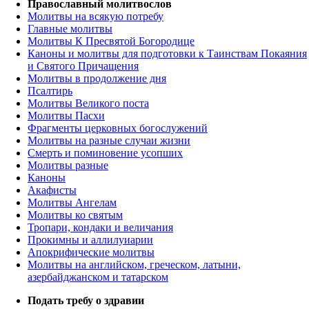
Православный молитвослов
Молитвы на всякую потребу
Главные молитвы
Молитвы К Пресвятой Богородице
Каноны и молитвы для подготовки к Таинствам Покаяния
и Святого Причащения
Молитвы в продолжение дня
Псалтирь
Молитвы Великого поста
Молитвы Пасхи
Фрагменты церковных богослужений
Молитвы на разные случаи жизни
Смерть и поминовение усопших
Молитвы разные
Каноны
Акафисты
Молитвы Ангелам
Молитвы ко святым
Тропари, кондаки и величания
Прокимны и аллилуиарии
Апокрифические молитвы
Молитвы на английском, греческом, латыни,
азербайджанском и татарском
Подать требу о здравии