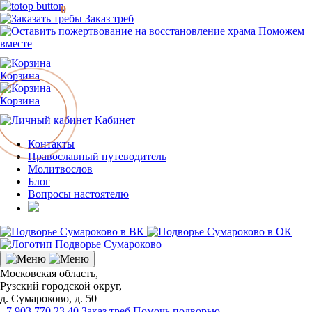
0
Заказ треб
Поможем
вместе
Корзина
Корзина
Кабинет
Контакты
Православный путеводитель
Молитвослов
Блог
Вопросы настоятелю
Московская область,
Рузский городской округ,
д. Сумароково, д. 50
+7 903 770 23 40
Заказ треб
Помочь подворью