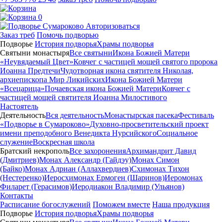
0
Авторизоваться
Заказ треб
Помочь подворью
Подворье
История подворья
Храмы подворья
Святыни монастыря
Все святыни
Икона Божией Матери
«Неувядаемый Цвет»
Ковчег с частицей мощей святого пророка
Иоанна Предтечи
Чудотворная икона святителя Николая,
архиепископа Мир Ликийских
Икона Божией Матери
«Всецарица»
Почаевская икона Божией Матери
Ковчег с
частицей мощей святителя Иоанна Милостивого
Настоятель
Деятельность
Вся деятельность
Монастырская пасека
Фестиваль
«Подворье в Сумароково»
Духовно-просветительский проект
имени преподобного Венедикта Нурсийского
Социальное
служение
Воскресная школа
Братский некрополь
Все захоронения
Архимандрит Давид
(Дмитриев)
Монах Александр (Гайдэу)
Монах Симон
(Байко)
Монах Адриан (Аллахвердиев)
Схимонах Тихон
(Нестеренко)
Иеросхимонах Ермоген (Шаринов)
Иеромонах
Филарет (Герасимов)
Иеродиакон Владимир (Ульянов)
Контакты
Расписание богослужений
Поможем вместе
Наша продукция
Подворье
История подворья
Храмы подворья