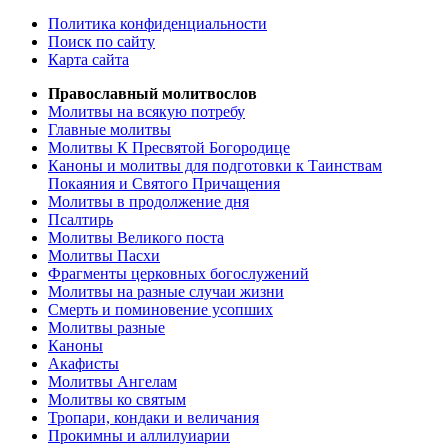
Политика конфиденциальности
Поиск по сайту
Карта сайта
Православный молитвослов
Молитвы на всякую потребу
Главные молитвы
Молитвы К Пресвятой Богородице
Каноны и молитвы для подготовки к Таинствам
Покаяния и Святого Причащения
Молитвы в продолжение дня
Псалтирь
Молитвы Великого поста
Молитвы Пасхи
Фрагменты церковных богослужений
Молитвы на разные случаи жизни
Смерть и поминовение усопших
Молитвы разные
Каноны
Акафисты
Молитвы Ангелам
Молитвы ко святым
Тропари, кондаки и величания
Прокимны и аллилуиарии