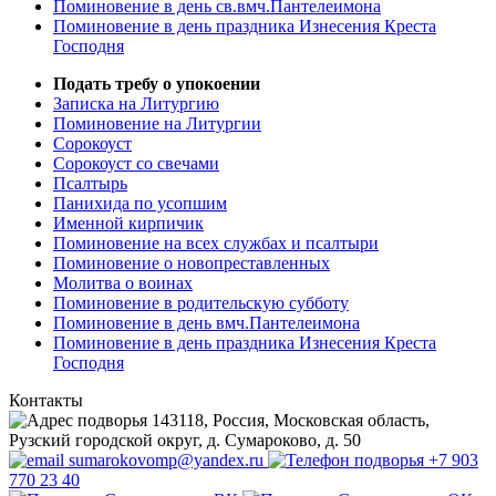
Поминовение в день св.вмч.Пантелеимона
Поминовение в день праздника Изнесения Креста
Господня
Подать требу о упокоении
Записка на Литургию
Поминовение на Литургии
Сорокоуст
Сорокоуст со свечами
Псалтырь
Панихида по усопшим
Именной кирпичик
Поминовение на всех службах и псалтыри
Поминовение о новопреставленных
Молитва о воинах
Поминовение в родительскую субботу
Поминовение в день вмч.Пантелеимона
Поминовение в день праздника Изнесения Креста
Господня
Контакты
143118, Россия, Московская область,
Рузский городской округ, д. Сумароково, д. 50
sumarokovomp@yandex.ru
+7 903
770 23 40