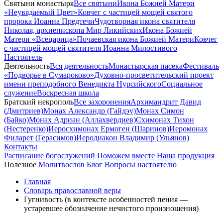
Святыни монастыря
Все святыни
Икона Божией Матери
«Неувядаемый Цвет»
Ковчег с частицей мощей святого
пророка Иоанна Предтечи
Чудотворная икона святителя
Николая, архиепископа Мир Ликийских
Икона Божией
Матери «Всецарица»
Почаевская икона Божией Матери
Ковчег
с частицей мощей святителя Иоанна Милостивого
Настоятель
Деятельность
Вся деятельность
Монастырская пасека
Фестиваль
«Подворье в Сумароково»
Духовно-просветительский проект
имени преподобного Венедикта Нурсийского
Социальное
служение
Воскресная школа
Братский некрополь
Все захоронения
Архимандрит Давид
(Дмитриев)
Монах Александр (Гайдэу)
Монах Симон
(Байко)
Монах Адриан (Аллахвердиев)
Схимонах Тихон
(Нестеренко)
Иеросхимонах Ермоген (Шаринов)
Иеромонах
Филарет (Герасимов)
Иеродиакон Владимир (Ульянов)
Контакты
Расписание богослужений
Поможем вместе
Наша продукция
Полезное
Молитвослов
Блог
Вопросы настоятелю
Главная
Словарь православной веры
Гугнивость (в контексте особенностей пения —
устаревшее обозначение нечистого произношения)