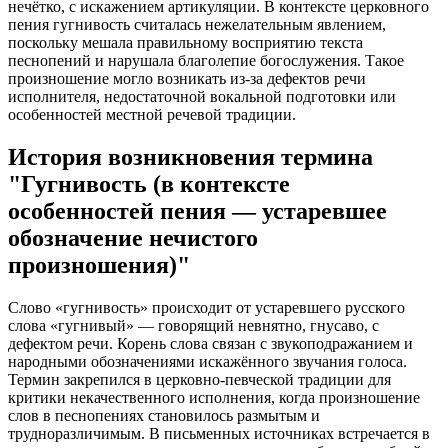
нечётко, с искажением артикуляции. В контексте церковного
пения гугнивость считалась нежелательным явлением,
поскольку мешала правильному восприятию текста
песнопений и нарушала благолепие богослужения. Такое
произношение могло возникать из‑за дефектов речи
исполнителя, недостаточной вокальной подготовки или
особенностей местной речевой традиции.
История возникновения термина
"Гугнивость (в контексте
особенностей пения — устаревшее
обозначение нечистого
произношения)"
Слово «гугнивость» происходит от устаревшего русского
слова «гугнивый» — говорящий невнятно, гнусаво, с
дефектом речи. Корень слова связан с звукоподражанием и
народными обозначениями искажённого звучания голоса.
Термин закрепился в церковно‑певческой традиции для
критики некачественного исполнения, когда произношение
слов в песнопениях становилось размытым и
трудноразличимым. В письменных источниках встречается в