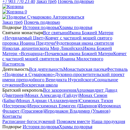
+7 903 770 23 40
Заказ треб
Помочь подворью
0
Авторизоваться
Заказ треб
Помочь подворью
Подворье
История подворья
Храмы подворья
Святыни монастыря
Все святыни
Икона Божией Матери
«Неувядаемый Цвет»
Ковчег с частицей мощей святого
пророка Иоанна Предтечи
Чудотворная икона святителя
Николая, архиепископа Мир Ликийских
Икона Божией
Матери «Всецарица»
Почаевская икона Божией Матери
Ковчег
с частицей мощей святителя Иоанна Милостивого
Настоятель
Деятельность
Вся деятельность
Монастырская пасека
Фестиваль
«Подворье в Сумароково»
Духовно-просветительский проект
имени преподобного Венедикта Нурсийского
Социальное
служение
Воскресная школа
Братский некрополь
Все захоронения
Архимандрит Давид
(Дмитриев)
Монах Александр (Гайдэу)
Монах Симон
(Байко)
Монах Адриан (Аллахвердиев)
Схимонах Тихон
(Нестеренко)
Иеросхимонах Ермоген (Шаринов)
Иеромонах
Филарет (Герасимов)
Иеродиакон Владимир (Ульянов)
Контакты
Расписание богослужений
Поможем вместе
Наша продукция
Подворье
История подворья
Храмы подворья