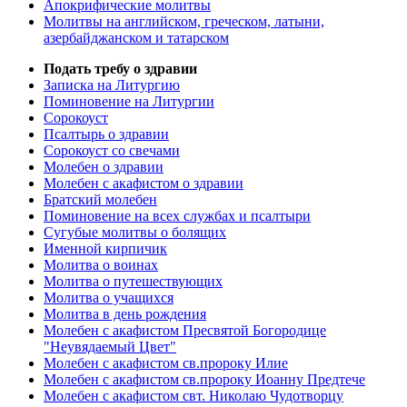
Апокрифические молитвы
Молитвы на английском, греческом, латыни,
азербайджанском и татарском
Подать требу о здравии
Записка на Литургию
Поминовение на Литургии
Сорокоуст
Псалтырь о здравии
Сорокоуст со свечами
Молебен о здравии
Молебен с акафистом о здравии
Братский молебен
Поминовение на всех службах и псалтыри
Сугубые молитвы о болящих
Именной кирпичик
Молитва о воинах
Молитва о путешествующих
Молитва о учащихся
Молитва в день рождения
Молебен с акафистом Пресвятой Богородице
"Неувядаемый Цвет"
Молебен с акафистом св.пророку Илие
Молебен с акафистом св.пророку Иоанну Предтече
Молебен с акафистом свт. Николаю Чудотворцу