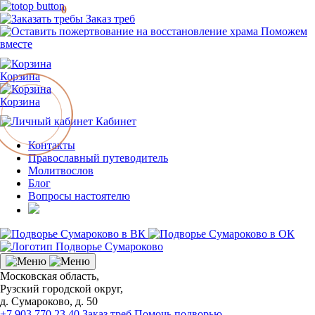
0
Заказ треб
Поможем
вместе
Корзина
Корзина
Кабинет
Контакты
Православный путеводитель
Молитвослов
Блог
Вопросы настоятелю
Московская область,
Рузский городской округ,
д. Сумароково, д. 50
+7 903 770 23 40
Заказ треб
Помочь подворью