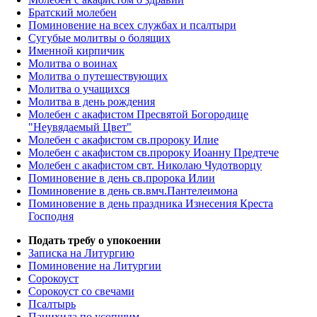
Братский молебен
Поминовение на всех службах и псалтыри
Сугубые молитвы о болящих
Именной кирпичик
Молитва о воинах
Молитва о путешествующих
Молитва о учащихся
Молитва в день рождения
Молебен с акафистом Пресвятой Богородице
"Неувядаемый Цвет"
Молебен с акафистом св.пророку Илие
Молебен с акафистом св.пророку Иоанну Предтече
Молебен с акафистом свт. Николаю Чудотворцу
Поминовение в день св.пророка Илии
Поминовение в день св.вмч.Пантелеимона
Поминовение в день праздника Изнесения Креста
Господня
Подать требу о упокоении
Записка на Литургию
Поминовение на Литургии
Сорокоуст
Сорокоуст со свечами
Псалтырь
Панихида по усопшим