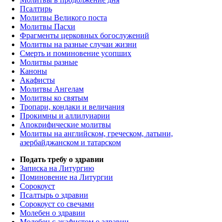
Псалтирь
Молитвы Великого поста
Молитвы Пасхи
Фрагменты церковных богослужений
Молитвы на разные случаи жизни
Смерть и поминовение усопших
Молитвы разные
Каноны
Акафисты
Молитвы Ангелам
Молитвы ко святым
Тропари, кондаки и величания
Прокимны и аллилуиарии
Апокрифические молитвы
Молитвы на английском, греческом, латыни,
азербайджанском и татарском
Подать требу о здравии
Записка на Литургию
Поминовение на Литургии
Сорокоуст
Псалтырь о здравии
Сорокоуст со свечами
Молебен о здравии
Молебен с акафистом о здравии