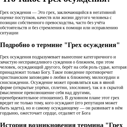
Грех осуждения — Это грех, заключающийся в негативной
оценке поступков, качеств или жизни другого человека с
позиции собственного превосходства, часто без учёта
обстоятельств и без стремления к помощи или исправлению
ситуации
Подробно о термине "Грех осуждения"
Грех осуждения подразумевает вынесение категоричного и
зачастую несправедливого суждения о ближнем, при этом
человек, осуждающий другого, берёт на себя роль судьи, которая
принадлежит только Богу. Такое поведение противоречит
христианским заповедям о любви к ближнему, милосердии и
снисхождении. Осуждение может проявляться как в явной
форме (открытые упрёки, сплетни, злословие), так и в скрытой
(мысленное превозношение себя над другими,
пренебрежительное отношение). В духовном плане этот грех
вредит не только тому, кого осуждают (его репутация может
быть задета), но и самому осуждающему — он развивает в нём
гордыню, ожесточает сердце, отдаляет от Бога
История возникновения термина "Грех