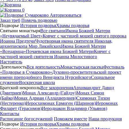
0
Авторизоваться
Заказ треб
Помочь подворью
Подворье
История подворья
Храмы подворья
Святыни монастыря
Все святыни
Икона Божией Матери
«Неувядаемый Цвет»
Ковчег с частицей мощей святого пророка
Иоанна Предтечи
Чудотворная икона святителя Николая,
архиепископа Мир Ликийских
Икона Божией Матери
«Всецарица»
Почаевская икона Божией Матери
Ковчег с
частицей мощей святителя Иоанна Милостивого
Настоятель
Деятельность
Вся деятельность
Монастырская пасека
Фестиваль
«Подворье в Сумароково»
Духовно-просветительский проект
имени преподобного Венедикта Нурсийского
Социальное
служение
Воскресная школа
Братский некрополь
Все захоронения
Архимандрит Давид
(Дмитриев)
Монах Александр (Гайдэу)
Монах Симон
(Байко)
Монах Адриан (Аллахвердиев)
Схимонах Тихон
(Нестеренко)
Иеросхимонах Ермоген (Шаринов)
Иеромонах
Филарет (Герасимов)
Иеродиакон Владимир (Ульянов)
Контакты
Расписание богослужений
Поможем вместе
Наша продукция
Подворье
История подворья
Храмы подворья