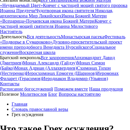
Святыни монастыря
Все святыни
Икона Божией Матери
«Неувядаемый Цвет»
Ковчег с частицей мощей святого пророка
Иоанна Предтечи
Чудотворная икона святителя Николая,
архиепископа Мир Ликийских
Икона Божией Матери
«Всецарица»
Почаевская икона Божией Матери
Ковчег с
частицей мощей святителя Иоанна Милостивого
Настоятель
Деятельность
Вся деятельность
Монастырская пасека
Фестиваль
«Подворье в Сумароково»
Духовно-просветительский проект
имени преподобного Венедикта Нурсийского
Социальное
служение
Воскресная школа
Братский некрополь
Все захоронения
Архимандрит Давид
(Дмитриев)
Монах Александр (Гайдэу)
Монах Симон
(Байко)
Монах Адриан (Аллахвердиев)
Схимонах Тихон
(Нестеренко)
Иеросхимонах Ермоген (Шаринов)
Иеромонах
Филарет (Герасимов)
Иеродиакон Владимир (Ульянов)
Контакты
Расписание богослужений
Поможем вместе
Наша продукция
Полезное
Молитвослов
Блог
Вопросы настоятелю
Главная
Словарь православной веры
Грех осуждения
Что такое Грех осуждения?