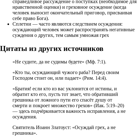
справедливое рассуждение о поступках (необходимое для
нравственной оценки) и греховное осуждение (когда
человек выносит окончательный приговор, присваивая
себе право Бога).
Сплетни — часто являются следствием осуждения:
осуждающий человек может распространять негативные
суждения о других, тем самым умножая грех
Цитаты из других источников
«Не судите, да не судимы будете» (Мф. 7:1).
«Кто ты, осуждающий чужого раба? Перед своим
Господом стоит он, или падает» (Рим. 14:4).
«Братия! если кто из вас уклонится от истины, и
обратит кто его, пусть тот знает, что обративший
грешника от ложного пути его спасёт душу от
смерти и покроет множество грехов» (Иак. 5:19–20)
— здесь подчёркивается важность исправления, а не
осуждения.
Святитель Иоанн Златоуст: «Осуждай грех, а не
грешника».