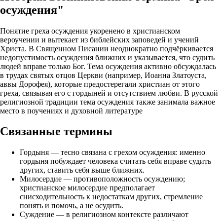
осуждения"
Понятие греха осуждения укоренено в христианском
вероучении и вытекает из библейских заповедей и учений
Христа. В Священном Писании неоднократно подчёркивается
недопустимость осуждения ближних и указывается, что судить
людей вправе только Бог. Тема осуждения активно обсуждалась
в трудах святых отцов Церкви (например, Иоанна Златоуста,
аввы Дорофея), которые предостерегали христиан от этого
греха, связывая его с гордыней и отсутствием любви. В русской
религиозной традиции тема осуждения также занимала важное
место в поучениях и духовной литературе
Связанные термины
Гордыня — тесно связана с грехом осуждения: именно
гордыня побуждает человека считать себя вправе судить
других, ставить себя выше ближних.
Милосердие — противоположность осуждению;
христианское милосердие предполагает
снисходительность к недостаткам других, стремление
понять и помочь, а не осудить.
Суждение — в религиозном контексте различают