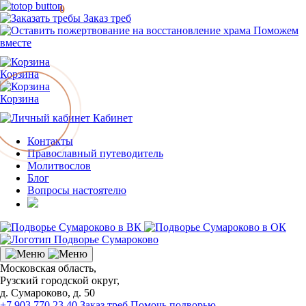
0
Заказ треб
Поможем
вместе
Корзина
Корзина
Кабинет
Контакты
Православный путеводитель
Молитвослов
Блог
Вопросы настоятелю
Московская область,
Рузский городской округ,
д. Сумароково, д. 50
+7 903 770 23 40
Заказ треб
Помочь подворью