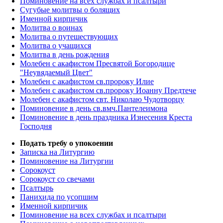
Поминовение на всех службах и псалтыри
Сугубые молитвы о болящих
Именной кирпичик
Молитва о воинах
Молитва о путешествующих
Молитва о учащихся
Молитва в день рождения
Молебен с акафистом Пресвятой Богородице
"Неувядаемый Цвет"
Молебен с акафистом св.пророку Илие
Молебен с акафистом св.пророку Иоанну Предтече
Молебен с акафистом свт. Николаю Чудотворцу
Поминовение в день св.вмч.Пантелеимона
Поминовение в день праздника Изнесения Креста
Господня
Подать требу о упокоении
Записка на Литургию
Поминовение на Литургии
Сорокоуст
Сорокоуст со свечами
Псалтырь
Панихида по усопшим
Именной кирпичик
Поминовение на всех службах и псалтыри