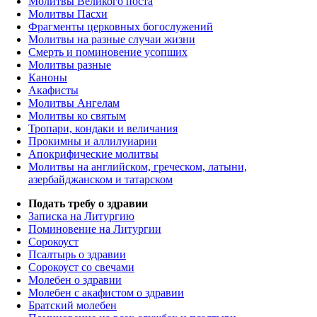
Молитвы Великого поста
Молитвы Пасхи
Фрагменты церковных богослужений
Молитвы на разные случаи жизни
Смерть и поминовение усопших
Молитвы разные
Каноны
Акафисты
Молитвы Ангелам
Молитвы ко святым
Тропари, кондаки и величания
Прокимны и аллилуиарии
Апокрифические молитвы
Молитвы на английском, греческом, латыни,
азербайджанском и татарском
Подать требу о здравии
Записка на Литургию
Поминовение на Литургии
Сорокоуст
Псалтырь о здравии
Сорокоуст со свечами
Молебен о здравии
Молебен с акафистом о здравии
Братский молебен