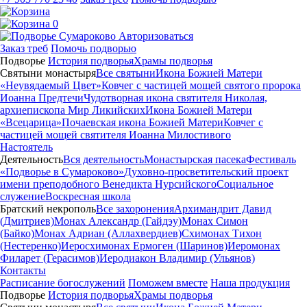
0
Авторизоваться
Заказ треб
Помочь подворью
Подворье
История подворья
Храмы подворья
Святыни монастыря
Все святыни
Икона Божией Матери
«Неувядаемый Цвет»
Ковчег с частицей мощей святого пророка
Иоанна Предтечи
Чудотворная икона святителя Николая,
архиепископа Мир Ликийских
Икона Божией Матери
«Всецарица»
Почаевская икона Божией Матери
Ковчег с
частицей мощей святителя Иоанна Милостивого
Настоятель
Деятельность
Вся деятельность
Монастырская пасека
Фестиваль
«Подворье в Сумароково»
Духовно-просветительский проект
имени преподобного Венедикта Нурсийского
Социальное
служение
Воскресная школа
Братский некрополь
Все захоронения
Архимандрит Давид
(Дмитриев)
Монах Александр (Гайдэу)
Монах Симон
(Байко)
Монах Адриан (Аллахвердиев)
Схимонах Тихон
(Нестеренко)
Иеросхимонах Ермоген (Шаринов)
Иеромонах
Филарет (Герасимов)
Иеродиакон Владимир (Ульянов)
Контакты
Расписание богослужений
Поможем вместе
Наша продукция
Подворье
История подворья
Храмы подворья