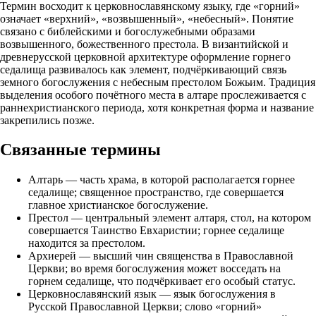
Термин восходит к церковнославянскому языку, где «горний»
означает «верхний», «возвышенный», «небесный». Понятие
связано с библейскими и богослужебными образами
возвышенного, божественного престола. В византийской и
древнерусской церковной архитектуре оформление горнего
седалища развивалось как элемент, подчёркивающий связь
земного богослужения с небесным престолом Божьим. Традиция
выделения особого почётного места в алтаре прослеживается с
раннехристианского периода, хотя конкретная форма и название
закрепились позже.
Связанные термины
Алтарь — часть храма, в которой располагается горнее
седалище; священное пространство, где совершается
главное христианское богослужение.
Престол — центральный элемент алтаря, стол, на котором
совершается Таинство Евхаристии; горнее седалище
находится за престолом.
Архиерей — высший чин священства в Православной
Церкви; во время богослужения может восседать на
горнем седалище, что подчёркивает его особый статус.
Церковнославянский язык — язык богослужения в
Русской Православной Церкви; слово «горний»