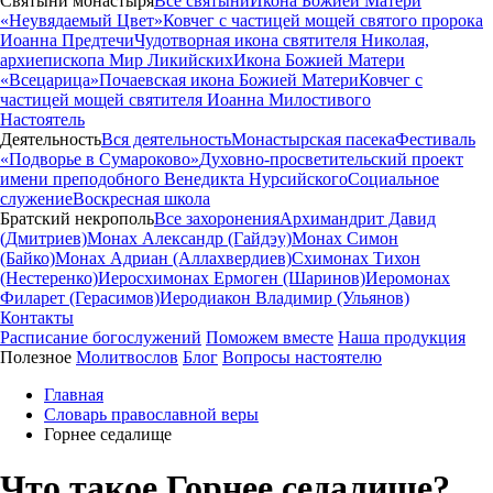
Святыни монастыря
Все святыни
Икона Божией Матери
«Неувядаемый Цвет»
Ковчег с частицей мощей святого пророка
Иоанна Предтечи
Чудотворная икона святителя Николая,
архиепископа Мир Ликийских
Икона Божией Матери
«Всецарица»
Почаевская икона Божией Матери
Ковчег с
частицей мощей святителя Иоанна Милостивого
Настоятель
Деятельность
Вся деятельность
Монастырская пасека
Фестиваль
«Подворье в Сумароково»
Духовно-просветительский проект
имени преподобного Венедикта Нурсийского
Социальное
служение
Воскресная школа
Братский некрополь
Все захоронения
Архимандрит Давид
(Дмитриев)
Монах Александр (Гайдэу)
Монах Симон
(Байко)
Монах Адриан (Аллахвердиев)
Схимонах Тихон
(Нестеренко)
Иеросхимонах Ермоген (Шаринов)
Иеромонах
Филарет (Герасимов)
Иеродиакон Владимир (Ульянов)
Контакты
Расписание богослужений
Поможем вместе
Наша продукция
Полезное
Молитвослов
Блог
Вопросы настоятелю
Главная
Словарь православной веры
Горнее седалище
Что такое Горнее седалище?