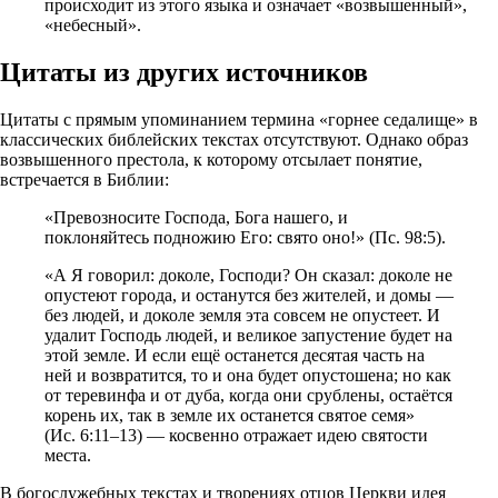
происходит из этого языка и означает «возвышенный»,
«небесный».
Цитаты из других источников
Цитаты с прямым упоминанием термина «горнее седалище» в
классических библейских текстах отсутствуют. Однако образ
возвышенного престола, к которому отсылает понятие,
встречается в Библии:
«Превозносите Господа, Бога нашего, и
поклоняйтесь подножию Его: свято оно!» (Пс. 98:5).
«А Я говорил: доколе, Господи? Он сказал: доколе не
опустеют города, и останутся без жителей, и домы —
без людей, и доколе земля эта совсем не опустеет. И
удалит Господь людей, и великое запустение будет на
этой земле. И если ещё останется десятая часть на
ней и возвратится, то и она будет опустошена; но как
от теревинфа и от дуба, когда они срублены, остаётся
корень их, так в земле их останется святое семя»
(Ис. 6:11–13) — косвенно отражает идею святости
места.
В богослужебных текстах и творениях отцов Церкви идея