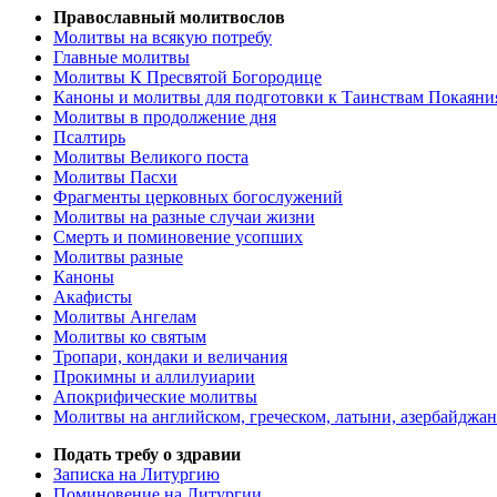
Православный молитвослов
Молитвы на всякую потребу
Главные молитвы
Молитвы К Пресвятой Богородице
Каноны и молитвы для подготовки к Таинствам Покаяни
Молитвы в продолжение дня
Псалтирь
Молитвы Великого поста
Молитвы Пасхи
Фрагменты церковных богослужений
Молитвы на разные случаи жизни
Смерть и поминовение усопших
Молитвы разные
Каноны
Акафисты
Молитвы Ангелам
Молитвы ко святым
Тропари, кондаки и величания
Прокимны и аллилуиарии
Апокрифические молитвы
Молитвы на английском, греческом, латыни, азербайджан
Подать требу о здравии
Записка на Литургию
Поминовение на Литургии