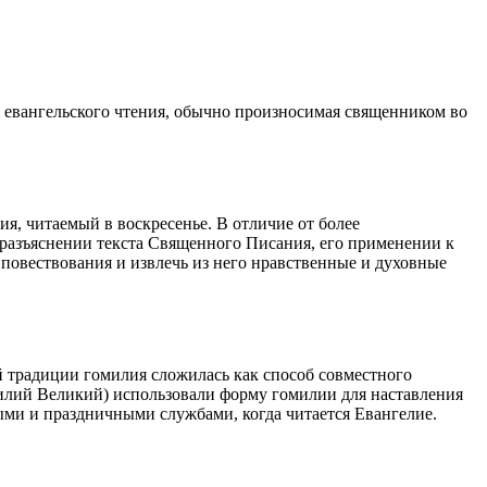
 евангельского чтения, обычно произносимая священником во
я, читаемый в воскресенье. В отличие от более
а разъяснении текста Священного Писания, его применении к
повествования и извлечь из него нравственные и духовные
ой традиции гомилия сложилась как способ совместного
силий Великий) использовали форму гомилии для наставления
ми и праздничными службами, когда читается Евангелие.