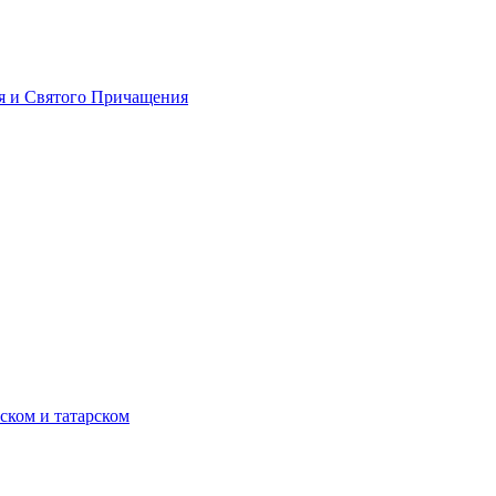
я и Святого Причащения
ском и татарском