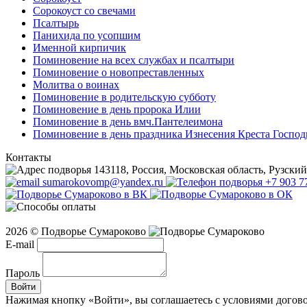
Сорокоуст со свечами
Псалтырь
Панихида по усопшим
Именной кирпичик
Поминовение на всех службах и псалтыри
Поминовение о новопреставленных
Молитва о воинах
Поминовение в родительскую субботу
Поминовение в день пророка Илии
Поминовение в день вмч.Пантелеимона
Поминовение в день праздника Изнесения Креста Господ
Контакты
143118, Россия, Московская область, Рузский 
sumarokovomp@yandex.ru
+7 903 7
2026 © Подворье Сумароково
E-mail
Пароль
Войти
Нажимая кнопку «Войти», вы соглашаетесь с условиями догов