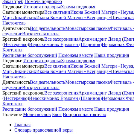
Заказ треб
Помочь подворью
Подворье
История подворья
Храмы подворья
Святыни монастыря
Все святыни
Икона Божией Матери «Неувя
Мир Ликийских
Икона Божией Матери «Всецарица»
Почаевска
Настоятель
Деятельность
Вся деятельность
Монастырская пасека
Фестиваль 
служение
Воскресная школа
Братский некрополь
Все захоронения
Архимандрит Давид (Дмит
(Нестеренко)
Иеросхимонах Ермоген (Шаринов)
Иеромонах Фил
Контакты
Расписание богослужений
Поможем вместе
Наша продукция
Подворье
История подворья
Храмы подворья
Святыни монастыря
Все святыни
Икона Божией Матери «Неувя
Мир Ликийских
Икона Божией Матери «Всецарица»
Почаевска
Настоятель
Деятельность
Вся деятельность
Монастырская пасека
Фестиваль 
служение
Воскресная школа
Братский некрополь
Все захоронения
Архимандрит Давид (Дмит
(Нестеренко)
Иеросхимонах Ермоген (Шаринов)
Иеромонах Фил
Контакты
Расписание богослужений
Поможем вместе
Наша продукция
Полезное
Молитвослов
Блог
Вопросы настоятелю
Главная
Словарь православной веры