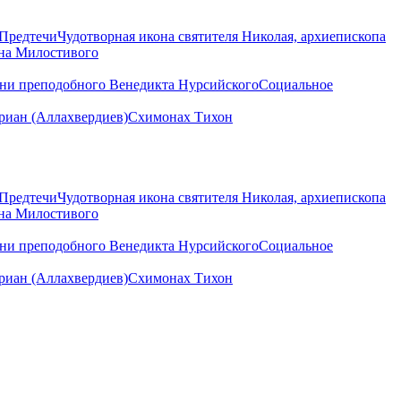
 Предтечи
Чудотворная икона святителя Николая, архиепископа
нна Милостивого
ени преподобного Венедикта Нурсийского
Социальное
иан (Аллахвердиев)
Схимонах Тихон
 Предтечи
Чудотворная икона святителя Николая, архиепископа
нна Милостивого
ени преподобного Венедикта Нурсийского
Социальное
иан (Аллахвердиев)
Схимонах Тихон