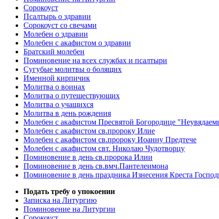
Сорокоуст
Псалтырь о здравии
Сорокоуст со свечами
Молебен о здравии
Молебен с акафистом о здравии
Братский молебен
Поминовение на всех службах и псалтыри
Сугубые молитвы о болящих
Именной кирпичик
Молитва о воинах
Молитва о путешествующих
Молитва о учащихся
Молитва в день рождения
Молебен с акафистом Пресвятой Богородице "Неувядаем
Молебен с акафистом св.пророку Илие
Молебен с акафистом св.пророку Иоанну Предтече
Молебен с акафистом свт. Николаю Чудотворцу
Поминовение в день св.пророка Илии
Поминовение в день св.вмч.Пантелеимона
Поминовение в день праздника Изнесения Креста Господ
Подать требу о упокоении
Записка на Литургию
Поминовение на Литургии
Сорокоуст