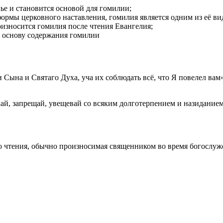
нье и становится основой для гомилии;
рмы церковного наставления, гомилия является одним из её ви
износится гомилия после чтения Евангелия;
е основу содержания гомилии
 и Сына и Святаго Духа, уча их соблюдать всё, что Я повелел ва
чай, запрещай, увещевай со всяким долготерпением и назиданием
го чтения, обычно произносимая священником во время богослу