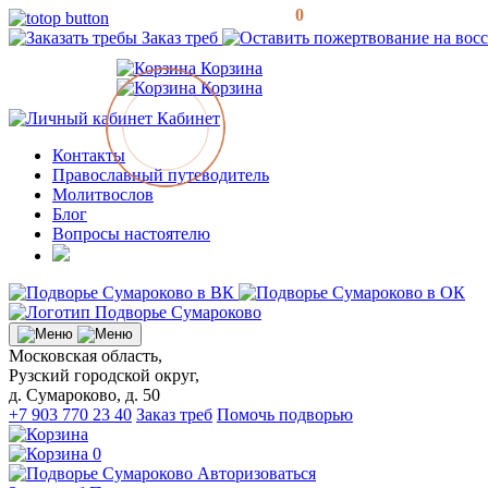
0
Заказ треб
Корзина
Корзина
Кабинет
Контакты
Православный путеводитель
Молитвослов
Блог
Вопросы настоятелю
Московская область,
Рузский городской округ,
д. Сумароково, д. 50
+7 903 770 23 40
Заказ треб
Помочь подворью
0
Авторизоваться