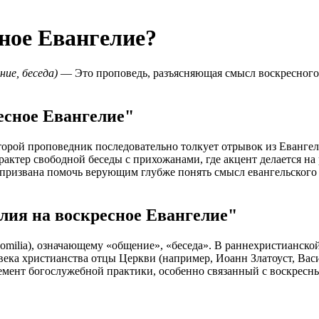
ное Евангелие?
ение, беседа)
— Это проповедь, разъясняющая смысл воскресного
есное Евангелие"
орой проповедник последовательно толкует отрывок из Евангели
рактер свободной беседы с прихожанами, где акцент делается н
призвана помочь верующим глубже понять смысл евангельского 
лия на воскресное Евангелие"
homilia), означающему «общение», «беседа». В раннехристианск
века христианства отцы Церкви (например, Иоанн Златоуст, Ва
мент богослужебной практики, особенно связанный с воскресны