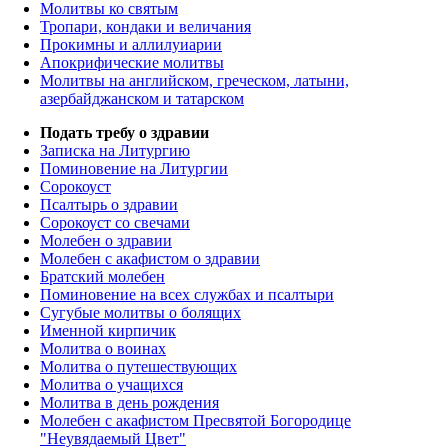
Молитвы ко святым
Тропари, кондаки и величания
Прокимны и аллилуиарии
Апокрифические молитвы
Молитвы на английском, греческом, латыни,
азербайджанском и татарском
Подать требу о здравии
Записка на Литургию
Поминовение на Литургии
Сорокоуст
Псалтырь о здравии
Сорокоуст со свечами
Молебен о здравии
Молебен с акафистом о здравии
Братский молебен
Поминовение на всех службах и псалтыри
Сугубые молитвы о болящих
Именной кирпичик
Молитва о воинах
Молитва о путешествующих
Молитва о учащихся
Молитва в день рождения
Молебен с акафистом Пресвятой Богородице
"Неувядаемый Цвет"