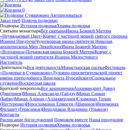
0
Авторизоваться
Заказ треб
Помочь подворью
Подворье
История подворья
Храмы подворья
Святыни монастыря
Все святыни
Икона Божией Матери
«Неувядаемый Цвет»
Ковчег с частицей мощей святого пророка
Иоанна Предтечи
Чудотворная икона святителя Николая,
архиепископа Мир Ликийских
Икона Божией Матери
«Всецарица»
Почаевская икона Божией Матери
Ковчег с
частицей мощей святителя Иоанна Милостивого
Настоятель
Деятельность
Вся деятельность
Монастырская пасека
Фестиваль
«Подворье в Сумароково»
Духовно-просветительский проект
имени преподобного Венедикта Нурсийского
Социальное
служение
Воскресная школа
Братский некрополь
Все захоронения
Архимандрит Давид
(Дмитриев)
Монах Александр (Гайдэу)
Монах Симон
(Байко)
Монах Адриан (Аллахвердиев)
Схимонах Тихон
(Нестеренко)
Иеросхимонах Ермоген (Шаринов)
Иеромонах
Филарет (Герасимов)
Иеродиакон Владимир (Ульянов)
Контакты
Расписание богослужений
Поможем вместе
Наша продукция
Подворье
История подворья
Храмы подворья