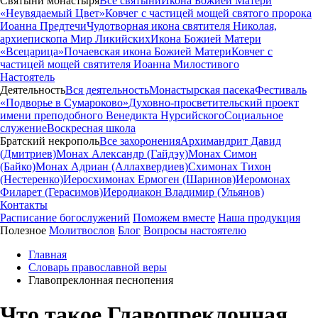
Святыни монастыря
Все святыни
Икона Божией Матери
«Неувядаемый Цвет»
Ковчег с частицей мощей святого пророка
Иоанна Предтечи
Чудотворная икона святителя Николая,
архиепископа Мир Ликийских
Икона Божией Матери
«Всецарица»
Почаевская икона Божией Матери
Ковчег с
частицей мощей святителя Иоанна Милостивого
Настоятель
Деятельность
Вся деятельность
Монастырская пасека
Фестиваль
«Подворье в Сумароково»
Духовно-просветительский проект
имени преподобного Венедикта Нурсийского
Социальное
служение
Воскресная школа
Братский некрополь
Все захоронения
Архимандрит Давид
(Дмитриев)
Монах Александр (Гайдэу)
Монах Симон
(Байко)
Монах Адриан (Аллахвердиев)
Схимонах Тихон
(Нестеренко)
Иеросхимонах Ермоген (Шаринов)
Иеромонах
Филарет (Герасимов)
Иеродиакон Владимир (Ульянов)
Контакты
Расписание богослужений
Поможем вместе
Наша продукция
Полезное
Молитвослов
Блог
Вопросы настоятелю
Главная
Словарь православной веры
Главопреклонная песнопения
Что такое Главопреклонная