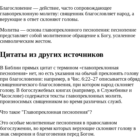
Благословение — действие, часто сопровождающее
главопреклонную молитву: священник благословляет народ, а
верующие в ответ склоняют головы.
Молитва — основа главопреклонного песнопения: песнопение
представляет собой молитвенное обращение к Богу, усиленное
символическим жестом.
Цитаты из других источников
В Библии прямых цитат с термином «главопреклонная
песнопения» нет, но есть указания на обычай преклонять голову
при благословении: например, в Чис. 6:22–27 описывается обряд
священнического благословения, при котором народ склоняет
голову. В богослужебных книгах (например, в Служебнике и
Часослове) содержатся тексты главопреклонных молитв,
произносимых священником во время различных служб.
Что такое "Главопреклонная песнопения"?
Это особые молитвенные песнопения в православном
богослужении, во время которых верующие склоняют голову в
знак смирения и благоговения перед Богом.