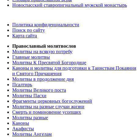
Новоспасский ставропигиальный мужской монастырь
Политика конфиденциальности
Поиск по сайту
Карта сайта
Православный молитвослов
Молитвы на всякую потребу
Главные молитвы
Молитвы К Пресвятой Богородице
Каноны и молитвы для подготовки к Таинствам Покаяния
и Святого Причащения
Молитвы в продолжение дня
Псалтирь
Молитвы Великого поста
Молитвы Пасхи
Фрагменты церковных богослужений
Молитвы на разные случаи жизни
Смерть и поминовение усопших
Молитвы разные
Каноны
Акафисты
Молитвы Ангелам