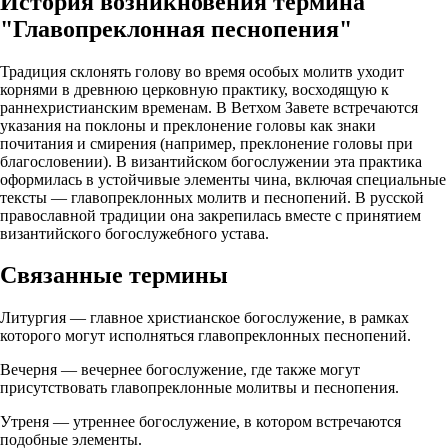
История возникновения термина
"Главопреклонная песнопения"
Традиция склонять голову во время особых молитв уходит
корнями в древнюю церковную практику, восходящую к
раннехристианским временам. В Ветхом Завете встречаются
указания на поклоны и преклонение головы как знаки
почитания и смирения (например, преклонение головы при
благословении). В византийском богослужении эта практика
оформилась в устойчивые элементы чина, включая специальные
тексты — главопреклонных молитв и песнопений. В русской
православной традиции она закрепилась вместе с принятием
византийского богослужебного устава.
Связанные термины
Литургия — главное христианское богослужение, в рамках
которого могут исполняться главопреклонных песнопений.
Вечерня — вечернее богослужение, где также могут
присутствовать главопреклонные молитвы и песнопения.
Утреня — утреннее богослужение, в котором встречаются
подобные элементы.