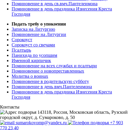
Поминовение в день св.вмч.Пантелеимона
Поминовение в день праздника Изнесения Креста
Господня
Подать требу о упокоении
Записка на Литургию
Поминовение на Литургии
Сорокоуст
Сорокоуст со свечами
Псалтырь
Панихида по усопшим
Именной кирпичик
Поминовение на всех службах и псалтыри
Поминовение о новопреставленных
Молитва о воинах
Поминовение в родительскую субботу
Поминовение в день вмч.Пантелеимона
Поминовение в день праздника Изнесения Креста
Господня
Контакты
143118, Россия, Московская область, Рузский
городской округ, д. Сумароково, д. 50
sumarokovomp@yandex.ru
+7 903
770 23 40