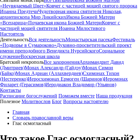
Святыни монастыря
Все святыни
Икона Божией Матери
«Неувядаемый Цвет»
Ковчег с частицей мощей святого пророка
Иоанна Предтечи
Чудотворная икона святителя Николая,
архиепископа Мир Ликийских
Икона Божией Матери
«Всецарица»
Почаевская икона Божией Матери
Ковчег с
частицей мощей святителя Иоанна Милостивого
Настоятель
Деятельность
Вся деятельность
Монастырская пасека
Фестиваль
«Подворье в Сумароково»
Духовно-просветительский проект
имени преподобного Венедикта Нурсийского
Социальное
служение
Воскресная школа
Братский некрополь
Все захоронения
Архимандрит Давид
(Дмитриев)
Монах Александр (Гайдэу)
Монах Симон
(Байко)
Монах Адриан (Аллахвердиев)
Схимонах Тихон
(Нестеренко)
Иеросхимонах Ермоген (Шаринов)
Иеромонах
Филарет (Герасимов)
Иеродиакон Владимир (Ульянов)
Контакты
Расписание богослужений
Поможем вместе
Наша продукция
Полезное
Молитвослов
Блог
Вопросы настоятелю
Главная
Словарь православной веры
Глас осмогласный
Что такое Глас осмогласный?