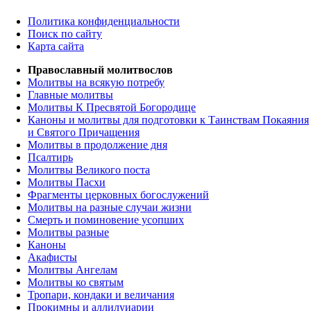
Политика конфиденциальности
Поиск по сайту
Карта сайта
Православный молитвослов
Молитвы на всякую потребу
Главные молитвы
Молитвы К Пресвятой Богородице
Каноны и молитвы для подготовки к Таинствам Покаяния
и Святого Причащения
Молитвы в продолжение дня
Псалтирь
Молитвы Великого поста
Молитвы Пасхи
Фрагменты церковных богослужений
Молитвы на разные случаи жизни
Смерть и поминовение усопших
Молитвы разные
Каноны
Акафисты
Молитвы Ангелам
Молитвы ко святым
Тропари, кондаки и величания
Прокимны и аллилуиарии