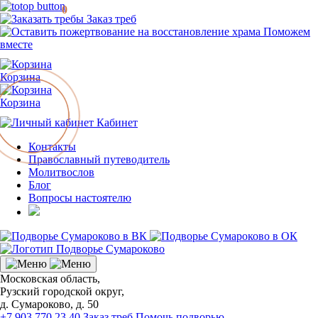
0
Заказ треб
Поможем
вместе
Корзина
Корзина
Кабинет
Контакты
Православный путеводитель
Молитвослов
Блог
Вопросы настоятелю
Московская область,
Рузский городской округ,
д. Сумароково, д. 50
+7 903 770 23 40
Заказ треб
Помочь подворью