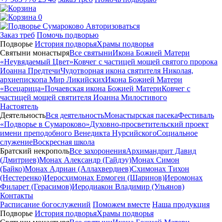
0
Авторизоваться
Заказ треб
Помочь подворью
Подворье
История подворья
Храмы подворья
Святыни монастыря
Все святыни
Икона Божией Матери
«Неувядаемый Цвет»
Ковчег с частицей мощей святого пророка
Иоанна Предтечи
Чудотворная икона святителя Николая,
архиепископа Мир Ликийских
Икона Божией Матери
«Всецарица»
Почаевская икона Божией Матери
Ковчег с
частицей мощей святителя Иоанна Милостивого
Настоятель
Деятельность
Вся деятельность
Монастырская пасека
Фестиваль
«Подворье в Сумароково»
Духовно-просветительский проект
имени преподобного Венедикта Нурсийского
Социальное
служение
Воскресная школа
Братский некрополь
Все захоронения
Архимандрит Давид
(Дмитриев)
Монах Александр (Гайдэу)
Монах Симон
(Байко)
Монах Адриан (Аллахвердиев)
Схимонах Тихон
(Нестеренко)
Иеросхимонах Ермоген (Шаринов)
Иеромонах
Филарет (Герасимов)
Иеродиакон Владимир (Ульянов)
Контакты
Расписание богослужений
Поможем вместе
Наша продукция
Подворье
История подворья
Храмы подворья