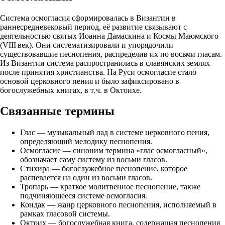
Система осмогласия сформировалась в Византии в
раннесредневековый период, её развитие связывают с
деятельностью святых Иоанна Дамаскина и Космы Маюмского
(VIII век). Они систематизировали и упорядочили
существовавшие песнопения, распределив их по восьми гласам.
Из Византии система распространилась в славянских землях
после принятия христианства. На Руси осмогласие стало
основой церковного пения и было зафиксировано в
богослужебных книгах, в т. ч. в Октоихе.
Связанные термины
Глас — музыкальный лад в системе церковного пения,
определяющий мелодику песнопения.
Осмогласие — синоним термина «глас осмогласный»,
обозначает саму систему из восьми гласов.
Стихира — богослужебное песнопение, которое
распевается на один из восьми гласов.
Тропарь — краткое молитвенное песнопение, также
подчиняющееся системе осмогласия.
Кондак — жанр церковного песнопения, исполняемый в
рамках гласовой системы.
Октоих — богослужебная книга, содержащая песнопения