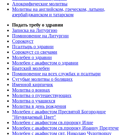
Апокрифические молитвы
Молитвы на английском, греческом, латыни,
азербайджанском и татарском
Подать требу о здравии
Записка на Литургию
Поминовение на Литургии
Сорокоуст
Псалтырь о здравии
Сорокоуст со свечами
Молебен о здравии
Молебен с акафистом о здравии
Братский молебен
Поминовение на всех службах и псалтыри
Сугубые молитвы о болящих
Именной кирпичик
Молитва о воинах
Молитва о путешествующих
Молитва о учащихся
Молитва в день рождения
Молебен с акафистом Пресвятой Богородице
"Неувядаемый Цвет"
Молебен с акафистом св.пророку Илие
Молебен с акафистом св.пророку Иоанну Предтече
Молебен с акафистом свт. Николаю Чудотворцу