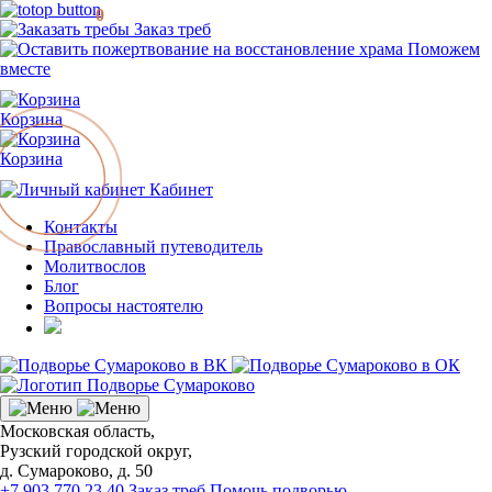
0
Заказ треб
Поможем
вместе
Корзина
Корзина
Кабинет
Контакты
Православный путеводитель
Молитвослов
Блог
Вопросы настоятелю
Московская область,
Рузский городской округ,
д. Сумароково, д. 50
+7 903 770 23 40
Заказ треб
Помочь подворью