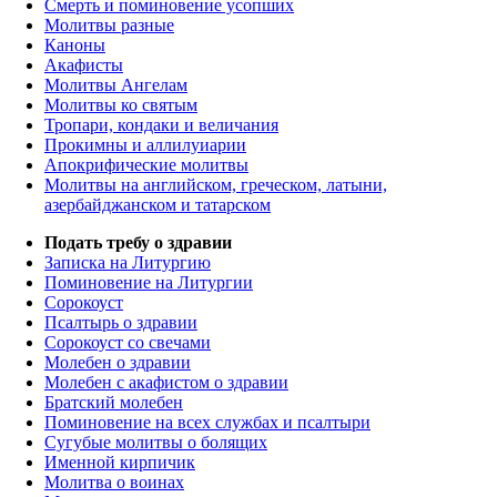
Смерть и поминовение усопших
Молитвы разные
Каноны
Акафисты
Молитвы Ангелам
Молитвы ко святым
Тропари, кондаки и величания
Прокимны и аллилуиарии
Апокрифические молитвы
Молитвы на английском, греческом, латыни,
азербайджанском и татарском
Подать требу о здравии
Записка на Литургию
Поминовение на Литургии
Сорокоуст
Псалтырь о здравии
Сорокоуст со свечами
Молебен о здравии
Молебен с акафистом о здравии
Братский молебен
Поминовение на всех службах и псалтыри
Сугубые молитвы о болящих
Именной кирпичик
Молитва о воинах