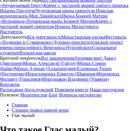
Святыни монастыря
Все святыни
Икона Божией Матери
«Неувядаемый Цвет»
Ковчег с частицей мощей святого пророка
Иоанна Предтечи
Чудотворная икона святителя Николая,
архиепископа Мир Ликийских
Икона Божией Матери
«Всецарица»
Почаевская икона Божией Матери
Ковчег с
частицей мощей святителя Иоанна Милостивого
Настоятель
Деятельность
Вся деятельность
Монастырская пасека
Фестиваль
«Подворье в Сумароково»
Духовно-просветительский проект
имени преподобного Венедикта Нурсийского
Социальное
служение
Воскресная школа
Братский некрополь
Все захоронения
Архимандрит Давид
(Дмитриев)
Монах Александр (Гайдэу)
Монах Симон
(Байко)
Монах Адриан (Аллахвердиев)
Схимонах Тихон
(Нестеренко)
Иеросхимонах Ермоген (Шаринов)
Иеромонах
Филарет (Герасимов)
Иеродиакон Владимир (Ульянов)
Контакты
Расписание богослужений
Поможем вместе
Наша продукция
Полезное
Молитвослов
Блог
Вопросы настоятелю
Главная
Словарь православной веры
Глас малый
Что такое Глас малый?