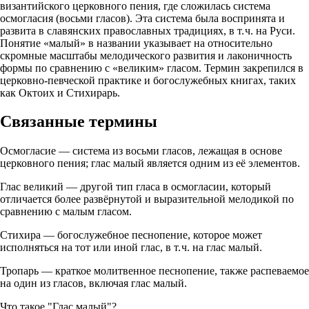
византийского церковного пения, где сложилась система
осмогласия (восьми гласов). Эта система была воспринята и
развита в славянских православных традициях, в т. ч. на Руси.
Понятие «малый» в названии указывает на относительно
скромные масштабы мелодического развития и лаконичность
формы по сравнению с «великим» гласом. Термин закрепился в
церковно‑певческой практике и богослужебных книгах, таких
как Октоих и Стихирарь.
Связанные термины
Осмогласие — система из восьми гласов, лежащая в основе
церковного пения; глас малый является одним из её элементов.
Глас великий — другой тип гласа в осмогласии, который
отличается более развёрнутой и выразительной мелодикой по
сравнению с малым гласом.
Стихира — богослужебное песнопение, которое может
исполняться на тот или иной глас, в т. ч. на глас малый.
Тропарь — краткое молитвенное песнопение, также распеваемое
на один из гласов, включая глас малый.
Что такое "Глас малый"?