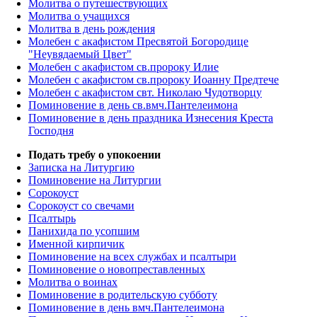
Молитва о путешествующих
Молитва о учащихся
Молитва в день рождения
Молебен с акафистом Пресвятой Богородице
"Неувядаемый Цвет"
Молебен с акафистом св.пророку Илие
Молебен с акафистом св.пророку Иоанну Предтече
Молебен с акафистом свт. Николаю Чудотворцу
Поминовение в день св.вмч.Пантелеимона
Поминовение в день праздника Изнесения Креста
Господня
Подать требу о упокоении
Записка на Литургию
Поминовение на Литургии
Сорокоуст
Сорокоуст со свечами
Псалтырь
Панихида по усопшим
Именной кирпичик
Поминовение на всех службах и псалтыри
Поминовение о новопреставленных
Молитва о воинах
Поминовение в родительскую субботу
Поминовение в день вмч.Пантелеимона