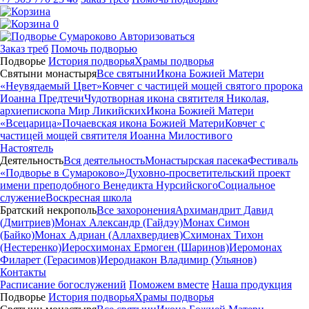
0
Авторизоваться
Заказ треб
Помочь подворью
Подворье
История подворья
Храмы подворья
Святыни монастыря
Все святыни
Икона Божией Матери
«Неувядаемый Цвет»
Ковчег с частицей мощей святого пророка
Иоанна Предтечи
Чудотворная икона святителя Николая,
архиепископа Мир Ликийских
Икона Божией Матери
«Всецарица»
Почаевская икона Божией Матери
Ковчег с
частицей мощей святителя Иоанна Милостивого
Настоятель
Деятельность
Вся деятельность
Монастырская пасека
Фестиваль
«Подворье в Сумароково»
Духовно-просветительский проект
имени преподобного Венедикта Нурсийского
Социальное
служение
Воскресная школа
Братский некрополь
Все захоронения
Архимандрит Давид
(Дмитриев)
Монах Александр (Гайдэу)
Монах Симон
(Байко)
Монах Адриан (Аллахвердиев)
Схимонах Тихон
(Нестеренко)
Иеросхимонах Ермоген (Шаринов)
Иеромонах
Филарет (Герасимов)
Иеродиакон Владимир (Ульянов)
Контакты
Расписание богослужений
Поможем вместе
Наша продукция
Подворье
История подворья
Храмы подворья