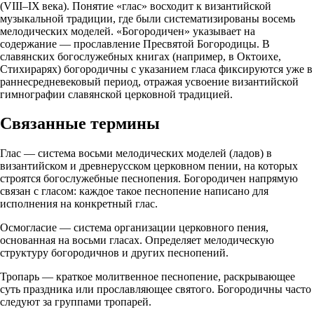
(VIII–IX века). Понятие «глас» восходит к византийской
музыкальной традиции, где были систематизированы восемь
мелодических моделей. «Богородичен» указывает на
содержание — прославление Пресвятой Богородицы. В
славянских богослужебных книгах (например, в Октоихе,
Стихирарях) богородичны с указанием гласа фиксируются уже в
раннесредневековый период, отражая усвоение византийской
гимнографии славянской церковной традицией.
Связанные термины
Глас — система восьми мелодических моделей (ладов) в
византийском и древнерусском церковном пении, на которых
строятся богослужебные песнопения. Богородичен напрямую
связан с гласом: каждое такое песнопение написано для
исполнения на конкретный глас.
Осмогласие — система организации церковного пения,
основанная на восьми гласах. Определяет мелодическую
структуру богородичнов и других песнопений.
Тропарь — краткое молитвенное песнопение, раскрывающее
суть праздника или прославляющее святого. Богородичны часто
следуют за группами тропарей.