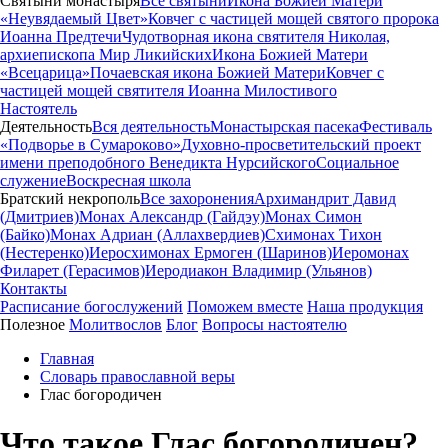
Святыни монастыря
Все святыни
Икона Божией Матери
«Неувядаемый Цвет»
Ковчег с частицей мощей святого пророка
Иоанна Предтечи
Чудотворная икона святителя Николая,
архиепископа Мир Ликийских
Икона Божией Матери
«Всецарица»
Почаевская икона Божией Матери
Ковчег с
частицей мощей святителя Иоанна Милостивого
Настоятель
Деятельность
Вся деятельность
Монастырская пасека
Фестиваль
«Подворье в Сумароково»
Духовно-просветительский проект
имени преподобного Венедикта Нурсийского
Социальное
служение
Воскресная школа
Братский некрополь
Все захоронения
Архимандрит Давид
(Дмитриев)
Монах Александр (Гайдэу)
Монах Симон
(Байко)
Монах Адриан (Аллахвердиев)
Схимонах Тихон
(Нестеренко)
Иеросхимонах Ермоген (Шаринов)
Иеромонах
Филарет (Герасимов)
Иеродиакон Владимир (Ульянов)
Контакты
Расписание богослужений
Поможем вместе
Наша продукция
Полезное
Молитвослов
Блог
Вопросы настоятелю
Главная
Словарь православной веры
Глас богородичен
Что такое Глас богородичен?