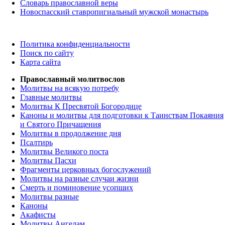
Словарь православной веры
Новоспасский ставропигиальный мужской монастырь
Политика конфиденциальности
Поиск по сайту
Карта сайта
Православный молитвослов
Молитвы на всякую потребу
Главные молитвы
Молитвы К Пресвятой Богородице
Каноны и молитвы для подготовки к Таинствам Покаяния
и Святого Причащения
Молитвы в продолжение дня
Псалтирь
Молитвы Великого поста
Молитвы Пасхи
Фрагменты церковных богослужений
Молитвы на разные случаи жизни
Смерть и поминовение усопших
Молитвы разные
Каноны
Акафисты
Молитвы Ангелам