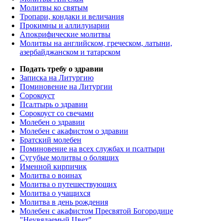
Молитвы ко святым
Тропари, кондаки и величания
Прокимны и аллилуиарии
Апокрифические молитвы
Молитвы на английском, греческом, латыни,
азербайджанском и татарском
Подать требу о здравии
Записка на Литургию
Поминовение на Литургии
Сорокоуст
Псалтырь о здравии
Сорокоуст со свечами
Молебен о здравии
Молебен с акафистом о здравии
Братский молебен
Поминовение на всех службах и псалтыри
Сугубые молитвы о болящих
Именной кирпичик
Молитва о воинах
Молитва о путешествующих
Молитва о учащихся
Молитва в день рождения
Молебен с акафистом Пресвятой Богородице
"Неувядаемый Цвет"