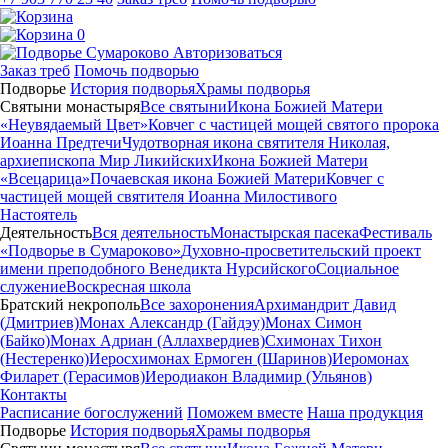
0
Авторизоваться
Заказ треб
Помочь подворью
Подворье
История подворья
Храмы подворья
Святыни монастыря
Все святыни
Икона Божией Матери
«Неувядаемый Цвет»
Ковчег с частицей мощей святого пророка
Иоанна Предтечи
Чудотворная икона святителя Николая,
архиепископа Мир Ликийских
Икона Божией Матери
«Всецарица»
Почаевская икона Божией Матери
Ковчег с
частицей мощей святителя Иоанна Милостивого
Настоятель
Деятельность
Вся деятельность
Монастырская пасека
Фестиваль
«Подворье в Сумароково»
Духовно-просветительский проект
имени преподобного Венедикта Нурсийского
Социальное
служение
Воскресная школа
Братский некрополь
Все захоронения
Архимандрит Давид
(Дмитриев)
Монах Александр (Гайдэу)
Монах Симон
(Байко)
Монах Адриан (Аллахвердиев)
Схимонах Тихон
(Нестеренко)
Иеросхимонах Ермоген (Шаринов)
Иеромонах
Филарет (Герасимов)
Иеродиакон Владимир (Ульянов)
Контакты
Расписание богослужений
Поможем вместе
Наша продукция
Подворье
История подворья
Храмы подворья