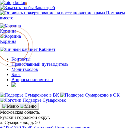
0
Заказ треб
Поможем
вместе
Корзина
Корзина
Кабинет
Контакты
Православный путеводитель
Молитвослов
Блог
Вопросы настоятелю
Московская область,
Рузский городской округ,
д. Сумароково, д. 50
+7 903 770 23 40
Заказ треб
Помочь подворью