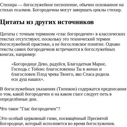
Стихира — богослужебное песнопение, обычно основанное на
стихах псалмов. Богородичны могут завершать циклы стихир.
Цитаты из других источников
Цитаты с точным термином «глас богородичен» в классических
текстах отсутствуют, поскольку это технический термин
богослужебной практики, а не богословское понятие. Однако
тексты самих богородичнов встречаются в богослужебных
книгах, например:
«Богородице Дево, радуйся, Благодатная Марие,
Господь с Тобою: благословенна Ты в женах и
благословен Плод чрева Твоего, яко Спаса родила
еси душ наших».
В богослужебных указаниях (Типикон) содержатся предписания
о том, какой богородичен и на каком гласе следует петь в
определённые дни.
Что такое "Глас богородичен"?
Это особый церковный гимн, посвящённый Пресвятой
Богородице, который исполняется во время богослужения.