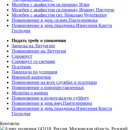
Молебен с акафистом св.пророку Илие
Молебен с акафистом св.пророку Иоанну Предтече
Молебен с акафистом свт. Николаю Чудотворцу
Поминовение в день св.вмч.Пантелеимона
Поминовение в день праздника Изнесения Креста
Господня
Подать требу о упокоении
Записка на Литургию
Поминовение на Литургии
Сорокоуст
Сорокоуст со свечами
Псалтырь
Панихида по усопшим
Именной кирпичик
Поминовение на всех службах и псалтыри
Поминовение о новопреставленных
Молитва о воинах
Поминовение в родительскую субботу
Поминовение в день вмч.Пантелеимона
Поминовение в день праздника Изнесения Креста
Господня
Контакты
143118, Россия, Московская область, Рузский