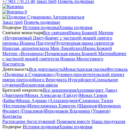
+7 903 770 23 40
Заказ треб
Помочь подворью
0
Авторизоваться
Заказ треб
Помочь подворью
Подворье
История подворья
Храмы подворья
Святыни монастыря
Все святыни
Икона Божией Матери
«Неувядаемый Цвет»
Ковчег с частицей мощей святого
пророка Иоанна Предтечи
Чудотворная икона святителя
Николая, архиепископа Мир Ликийских
Икона Божией
Матери «Всецарица»
Почаевская икона Божией Матери
Ковчег
с частицей мощей святителя Иоанна Милостивого
Настоятель
Деятельность
Вся деятельность
Монастырская пасека
Фестиваль
«Подворье в Сумароково»
Духовно-просветительский проект
имени преподобного Венедикта Нурсийского
Социальное
служение
Воскресная школа
Братский некрополь
Все захоронения
Архимандрит Давид
(Дмитриев)
Монах Александр (Гайдэу)
Монах Симон
(Байко)
Монах Адриан (Аллахвердиев)
Схимонах Тихон
(Нестеренко)
Иеросхимонах Ермоген (Шаринов)
Иеромонах
Филарет (Герасимов)
Иеродиакон Владимир (Ульянов)
Контакты
Расписание богослужений
Поможем вместе
Наша продукция
Подворье
История подворья
Храмы подворья