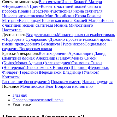
Святыни монастыря
Все святыни
Икона Божией Матери
«Неувядаемый Цвет»
Ковчег с частицей мощей святого
пророка Иоанна Предтечи
Чудотворная икона святителя
Николая, архиепископа Мир Ликийских
Икона Божией
Матери «Всецарица»
Почаевская икона Божией Матери
Ковчег
с частицей мощей святителя Иоанна Милостивого
Настоятель
Деятельность
Вся деятельность
Монастырская пасека
Фестиваль
«Подворье в Сумароково»
Духовно-просветительский проект
имени преподобного Венедикта Нурсийского
Социальное
служение
Воскресная школа
Братский некрополь
Все захоронения
Архимандрит Давид
(Дмитриев)
Монах Александр (Гайдэу)
Монах Симон
(Байко)
Монах Адриан (Аллахвердиев)
Схимонах Тихон
(Нестеренко)
Иеросхимонах Ермоген (Шаринов)
Иеромонах
Филарет (Герасимов)
Иеродиакон Владимир (Ульянов)
Контакты
Расписание богослужений
Поможем вместе
Наша продукция
Полезное
Молитвослов
Блог
Вопросы настоятелю
Главная
Словарь православной веры
Евангелье