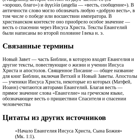
«хорошо, благо») и ἀγγελία (angelia — «весть, сообщение»). В
античности слово могло обозначать любую «добрую весть», в
том числе о победе или восшествии императора. В
христианском контексте оно приобрело особое значение —
весть о спасении через Иисуса Христа. Тексты Евангелий
были написаны во второй половине I века н. э.
Связанные термины
Новый Завет — часть Библии, в которую входят Евангелия и
другие тексты, повествующие о жизни и учении Иисуса
Христа и апостолов. Священное Писание — общее название
для книг Библии, включая Ветхий и Новый Заветы. Апостолы
— ученики Иисуса Христа, некоторые из которых (Матфей,
Иоанн) считаются авторами Евангелий. Благая весть —
прямое значение слова «Евангелие» на греческом языке,
обозначающее весть о пришествии Спасителя и спасении
человечества
Цитаты из других источников
«Начало Евангелия Иисуса Христа, Сына Божия»
(Мк. 1:1).