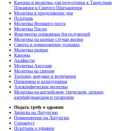
Каноны и молитвы для подготовки к Таинствам
Покаяния и Святого Причащения
Молитвы в продолжение дня
Псалтирь
Молитвы Великого поста
Молитвы Пасхи
Фрагменты церковных богослужений
Молитвы на разные случаи жизни
Смерть и поминовение усопших
Молитвы разные
Каноны
Акафисты
Молитвы Ангелам
Молитвы ко святым
Тропари, кондаки и величания
Прокимны и аллилуиарии
Апокрифические молитвы
Молитвы на английском, греческом, латыни,
азербайджанском и татарском
Подать требу о здравии
Записка на Литургию
Поминовение на Литургии
Сорокоуст
Псалтырь о здравии