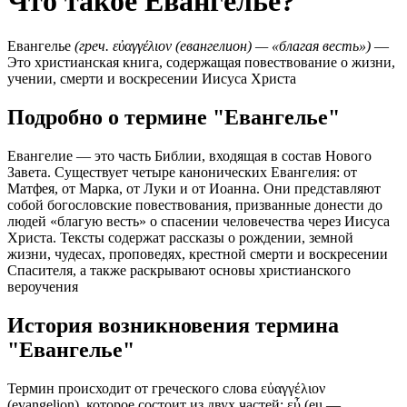
Что такое Евангелье?
Евангелье
(греч. εὐαγγέλιον (евангелион) — «благая весть»)
—
Это христианская книга, содержащая повествование о жизни,
учении, смерти и воскресении Иисуса Христа
Подробно о термине "Евангелье"
Евангелие — это часть Библии, входящая в состав Нового
Завета. Существует четыре канонических Евангелия: от
Матфея, от Марка, от Луки и от Иоанна. Они представляют
собой богословские повествования, призванные донести до
людей «благую весть» о спасении человечества через Иисуса
Христа. Тексты содержат рассказы о рождении, земной
жизни, чудесах, проповедях, крестной смерти и воскресении
Спасителя, а также раскрывают основы христианского
вероучения
История возникновения термина
"Евангелье"
Термин происходит от греческого слова εὐαγγέλιον
(evangelion), которое состоит из двух частей: εὖ (eu —