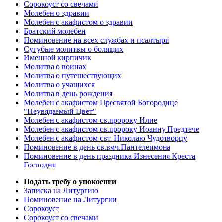
Сорокоуст со свечами
Молебен о здравии
Молебен с акафистом о здравии
Братский молебен
Поминовение на всех службах и псалтыри
Сугубые молитвы о болящих
Именной кирпичик
Молитва о воинах
Молитва о путешествующих
Молитва о учащихся
Молитва в день рождения
Молебен с акафистом Пресвятой Богородице
"Неувядаемый Цвет"
Молебен с акафистом св.пророку Илие
Молебен с акафистом св.пророку Иоанну Предтече
Молебен с акафистом свт. Николаю Чудотворцу
Поминовение в день св.вмч.Пантелеимона
Поминовение в день праздника Изнесения Креста
Господня
Подать требу о упокоении
Записка на Литургию
Поминовение на Литургии
Сорокоуст
Сорокоуст со свечами