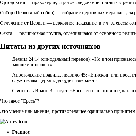
Ортодоксия — правоверие, строгое следование принятым религи
Собор (Церковный собор) — собрание церковных иерархов для р
Отлучение от Церкви — церковное наказание, в т. ч. за ересь; о
Секта — религиозная группа, отделившаяся от основного религи
Цитаты из других источников
Деяния 24:14 (синодальный перевод): «Но в том признаюсь
законе и пророках».
Апостольские правила, правило 45: «Епископ, или пресвите
служителям Церкви: да будет извержен».
Святитель Иоанн Златоуст: «Ересь есть не что иное, как 
Что такое "Ересь"?
Это учение или мнение, противоречащее официально принятым 
Главное