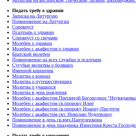
Молитвы на английском, греческом, латыни, азербайджанс
Подать требу о здравии
Записка на Литургию
Поминовение на Литургии
Сорокоуст
Псалтырь о здравии
Сорокоуст со свечами
Молебен о здравии
Молебен с акафистом о здравии
Братский молебен
Поминовение на всех службах и псалтыри
Сугубые молитвы о болящих
Именной кирпичик
Молитва о воинах
Молитва о путешествующих
Молитва о учащихся
Молитва в день рождения
Молебен с акафистом Пресвятой Богородице "Неувядаемы
Молебен с акафистом св.пророку Илие
Молебен с акафистом св.пророку Иоанну Предтече
Молебен с акафистом свт. Николаю Чудотворцу
Поминовение в день св.вмч.Пантелеимона
Поминовение в день праздника Изнесения Креста Господн
Подать требу о упокоении