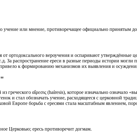
 учение или мнение, противоречащее официально принятым дог
ся от ортодоксального вероучения и оспаривают утверждённые ц
. д. За распространение ереси в разные периоды истории могли 
 привело к формированию механизмов их выявления и осуждения
ь"
з греческого αἵρεσις (haíresis), которое изначально означало «в
нок и стал обозначать учение, расходящееся с церковной традиц
евековой Европе борьба с ересями стала масштабным явлением, 
ое Церковью; ересь противоречит догмам.