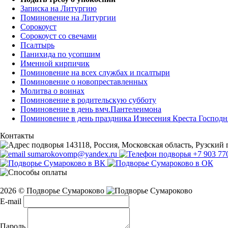
Записка на Литургию
Поминовение на Литургии
Сорокоуст
Сорокоуст со свечами
Псалтырь
Панихида по усопшим
Именной кирпичик
Поминовение на всех службах и псалтыри
Поминовение о новопреставленных
Молитва о воинах
Поминовение в родительскую субботу
Поминовение в день вмч.Пантелеимона
Поминовение в день праздника Изнесения Креста Господн
Контакты
143118, Россия, Московская область, Рузский г
sumarokovomp@yandex.ru
+7 903 77
2026 © Подворье Сумароково
E-mail
Пароль