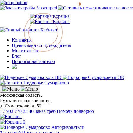
0
Заказ треб
Корзина
Корзина
Кабинет
Контакты
Православный путеводитель
Молитвослов
Блог
Вопросы настоятелю
Московская область,
Рузский городской округ,
д. Сумароково, д. 50
+7 903 770 23 40
Заказ треб
Помочь подворью
0
Авторизоваться
Заказ треб
Помочь подворью