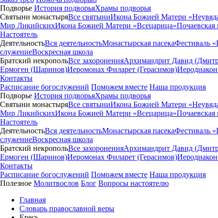
Подворье
История подворья
Храмы подворья
Святыни монастыря
Все святыни
Икона Божией Матери «Неувяд
Мир Ликийских
Икона Божией Матери «Всецарица»
Почаевская
Настоятель
Деятельность
Вся деятельность
Монастырская пасека
Фестиваль «
служение
Воскресная школа
Братский некрополь
Все захоронения
Архимандрит Давид (Дмитр
Ермоген (Шаринов)
Иеромонах Филарет (Герасимов)
Иеродиакон
Контакты
Расписание богослужений
Поможем вместе
Наша продукция
Подворье
История подворья
Храмы подворья
Святыни монастыря
Все святыни
Икона Божией Матери «Неувяд
Мир Ликийских
Икона Божией Матери «Всецарица»
Почаевская
Настоятель
Деятельность
Вся деятельность
Монастырская пасека
Фестиваль «
служение
Воскресная школа
Братский некрополь
Все захоронения
Архимандрит Давид (Дмитр
Ермоген (Шаринов)
Иеромонах Филарет (Герасимов)
Иеродиакон
Контакты
Расписание богослужений
Поможем вместе
Наша продукция
Полезное
Молитвослов
Блог
Вопросы настоятелю
Главная
Словарь православной веры
Ересь