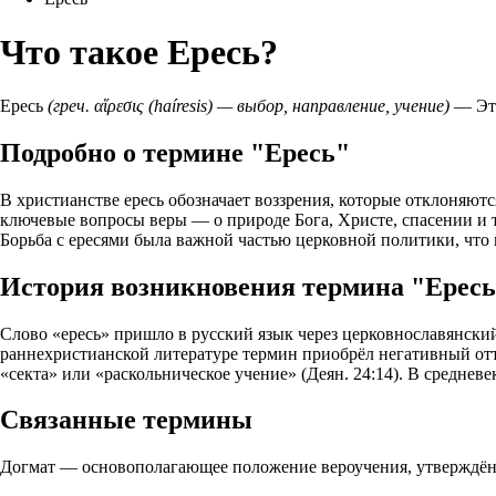
Что такое Ересь?
Ересь
(греч. αἵρεσις (haíresis) — выбор, направление, учение)
— Это
Подробно о термине "Ересь"
В христианстве ересь обозначает воззрения, которые отклоняют
ключевые вопросы веры — о природе Бога, Христе, спасении и т
Борьба с ересями была важной частью церковной политики, что
История возникновения термина "Ерес
Слово «ересь» пришло в русский язык через церковнославянский и
раннехристианской литературе термин приобрёл негативный отте
«секта» или «раскольническое учение» (Деян. 24:14). В средн
Связанные термины
Догмат — основополагающее положение вероучения, утверждённ