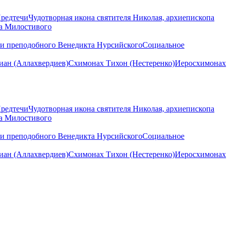
Предтечи
Чудотворная икона святителя Николая, архиепископа
на Милостивого
ни преподобного Венедикта Нурсийского
Социальное
ан (Аллахвердиев)
Схимонах Тихон (Нестеренко)
Иеросхимонах
Предтечи
Чудотворная икона святителя Николая, архиепископа
на Милостивого
ни преподобного Венедикта Нурсийского
Социальное
ан (Аллахвердиев)
Схимонах Тихон (Нестеренко)
Иеросхимонах