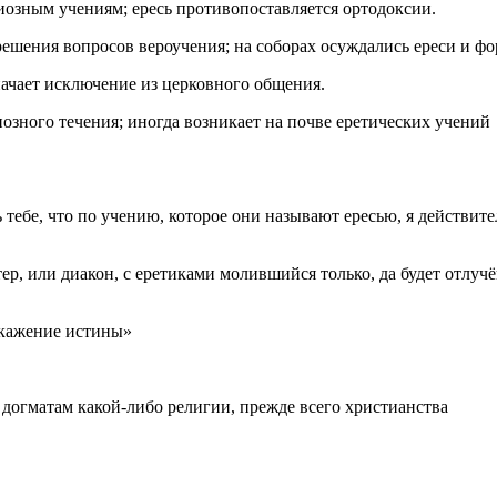
озным учениям; ересь противопоставляется ортодоксии.
ешения вопросов вероучения; на соборах осуждались ереси и ф
значает исключение из церковного общения.
озного течения; иногда возникает на почве еретических учений
 тебе, что по учению, которое они называют ересью, я действите
р, или диакон, с еретиками молившийся только, да будет отлучё
искажение истины»
догматам какой‑либо религии, прежде всего христианства