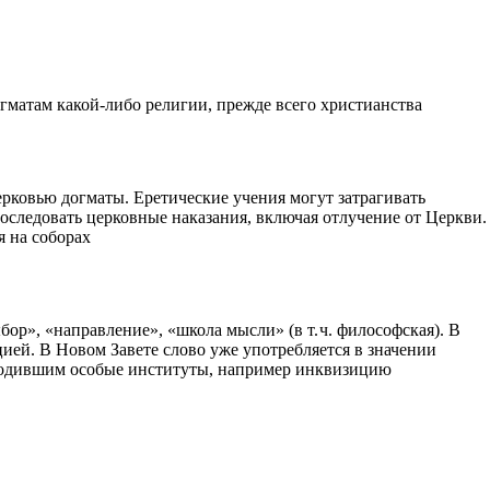
матам какой‑либо религии, прежде всего христианства
ерковью догматы. Еретические учения могут затрагивать
последовать церковные наказания, включая отлучение от Церкви.
 на соборах
ыбор», «направление», «школа мысли» (в т. ч. философская). В
ией. В Новом Завете слово уже употребляется в значении
породившим особые институты, например инквизицию