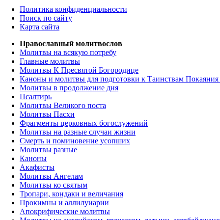
Политика конфиденциальности
Поиск по сайту
Карта сайта
Православный молитвослов
Молитвы на всякую потребу
Главные молитвы
Молитвы К Пресвятой Богородице
Каноны и молитвы для подготовки к Таинствам Покаяния
Молитвы в продолжение дня
Псалтирь
Молитвы Великого поста
Молитвы Пасхи
Фрагменты церковных богослужений
Молитвы на разные случаи жизни
Смерть и поминовение усопших
Молитвы разные
Каноны
Акафисты
Молитвы Ангелам
Молитвы ко святым
Тропари, кондаки и величания
Прокимны и аллилуиарии
Апокрифические молитвы