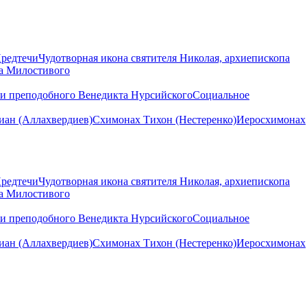
Предтечи
Чудотворная икона святителя Николая, архиепископа
на Милостивого
ни преподобного Венедикта Нурсийского
Социальное
ан (Аллахвердиев)
Схимонах Тихон (Нестеренко)
Иеросхимонах
Предтечи
Чудотворная икона святителя Николая, архиепископа
на Милостивого
ни преподобного Венедикта Нурсийского
Социальное
ан (Аллахвердиев)
Схимонах Тихон (Нестеренко)
Иеросхимонах