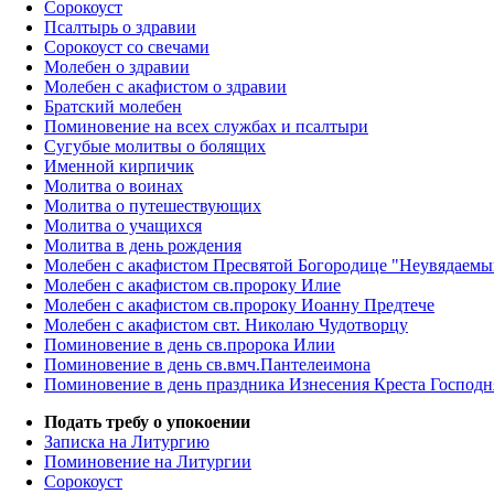
Сорокоуст
Псалтырь о здравии
Сорокоуст со свечами
Молебен о здравии
Молебен с акафистом о здравии
Братский молебен
Поминовение на всех службах и псалтыри
Сугубые молитвы о болящих
Именной кирпичик
Молитва о воинах
Молитва о путешествующих
Молитва о учащихся
Молитва в день рождения
Молебен с акафистом Пресвятой Богородице "Неувядаемы
Молебен с акафистом св.пророку Илие
Молебен с акафистом св.пророку Иоанну Предтече
Молебен с акафистом свт. Николаю Чудотворцу
Поминовение в день св.пророка Илии
Поминовение в день св.вмч.Пантелеимона
Поминовение в день праздника Изнесения Креста Господн
Подать требу о упокоении
Записка на Литургию
Поминовение на Литургии
Сорокоуст