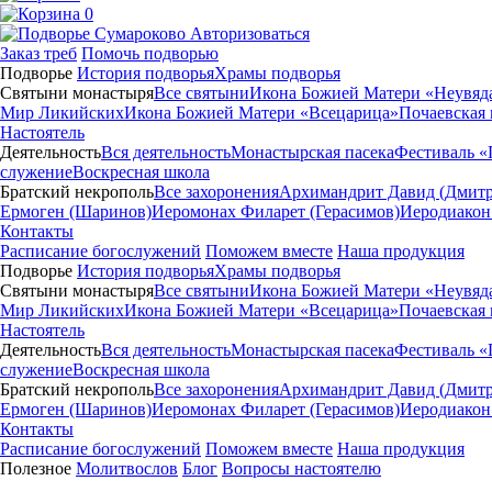
0
Авторизоваться
Заказ треб
Помочь подворью
Подворье
История подворья
Храмы подворья
Святыни монастыря
Все святыни
Икона Божией Матери «Неувяд
Мир Ликийских
Икона Божией Матери «Всецарица»
Почаевская
Настоятель
Деятельность
Вся деятельность
Монастырская пасека
Фестиваль «
служение
Воскресная школа
Братский некрополь
Все захоронения
Архимандрит Давид (Дмитр
Ермоген (Шаринов)
Иеромонах Филарет (Герасимов)
Иеродиакон
Контакты
Расписание богослужений
Поможем вместе
Наша продукция
Подворье
История подворья
Храмы подворья
Святыни монастыря
Все святыни
Икона Божией Матери «Неувяд
Мир Ликийских
Икона Божией Матери «Всецарица»
Почаевская
Настоятель
Деятельность
Вся деятельность
Монастырская пасека
Фестиваль «
служение
Воскресная школа
Братский некрополь
Все захоронения
Архимандрит Давид (Дмитр
Ермоген (Шаринов)
Иеромонах Филарет (Герасимов)
Иеродиакон
Контакты
Расписание богослужений
Поможем вместе
Наша продукция
Полезное
Молитвослов
Блог
Вопросы настоятелю