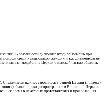
изантии. В обязанности диаконисс входило: помощь при
ой помощи среди нуждающихся женщин и т. д. Диакониссы не
спечивая взаимодействие Церкви с женской частью общины.
). Служение диаконисс зародилось в ранней Церкви (I–II века),
иаконисс), было широко распространено в Восточной Церкви,
овейшее время в некоторых протестантских и православных