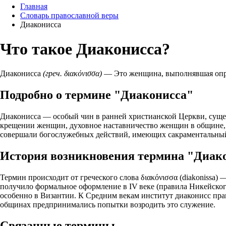
Главная
Словарь православной веры
Диаконисса
Что такое Диаконисса?
Диаконисса
(греч. διακόνισσα)
— Это женщина, выполнявшая опре
Подробно о термине "Диаконисса"
Диаконисса — особый чин в ранней христианской Церкви, суще
крещении женщин, духовное наставничество женщин в общине,
совершали богослужебных действий, имеющих сакраментальный 
История возникновения термина "Диак
Термин происходит от греческого слова διακόνισσα (diakonissa) 
получило формальное оформление в IV веке (правила Никейског
особенно в Византии. К Средним векам институт диаконисс пра
общинах предпринимались попытки возродить это служение.
Связанные термины