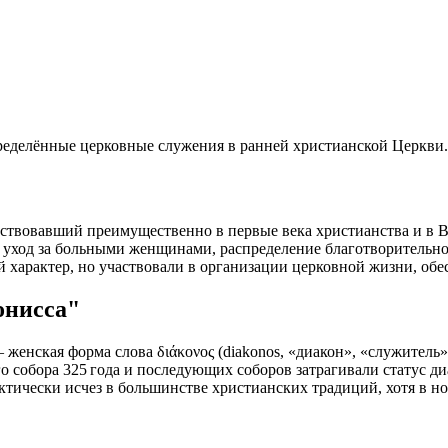
делённые церковные служения в ранней христианской Церкви.
ствовавший преимущественно в первые века христианства и в В
 уход за больными женщинами, распределение благотворительн
характер, но участвовали в организации церковной жизни, обе
онисса"
— женская форма слова διάκονος (diakonos, «диакон», «служитель»
о собора 325 года и последующих соборов затрагивали статус д
ктически исчез в большинстве христианских традиций, хотя в н