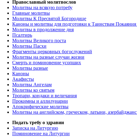
Православный молитвослов
Молитвы на всякую потребу
Главные молитвы
Молитвы К Пресвятой Богородице
Каноны и молитвы для подготовки к Таинствам Покаяния
Молитвы в продолжение дня
Псалтирь
Молитвы Великого поста
Молитвы Пасхи
Фрагменты церковных богослужений
Молитвы на разные случаи жизни
Смерть и поминовение усопших
Молитвы разные
Каноны
Акафисты
Молитвы Ангелам
Молитвы ко святым
Тропари, кондаки и величания
Прокимны и аллилуиарии
Апокрифические молитвы
Молитвы на английском, греческом, латыни, азербайджанс
Подать требу о здравии
Записка на Литургию
Поминовение на Литургии