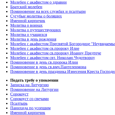
Молебен с акафистом о здравии
Братский молебен
Поминовение на всех службах и псалтыри
Сугубые молитвы о болящих
Именной кирпичик
Молитва о воинах
Молитва о путешествующих
Молитва о учащихся
Молитва в день рождения
Молебен с акафистом Пресвятой Богородице "Неувядаемы
Молебен с акафистом св.пророку Илие
Молебен с акафистом св.пророку Иоанну Предтече
Молебен с акафистом свт. Николаю Чудотворцу
Поминовение в день св.пророка Илии
Поминовение в день св.вмч.Пантелеимона
Поминовение в день праздника Изнесения Креста Господн
Подать требу о упокоении
Записка на Литургию
Поминовение на Литургии
Сорокоуст
Сорокоуст со свечами
Псалтырь
Панихида по усопшим
Именной кирпичик