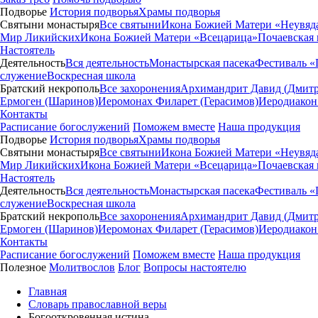
Подворье
История подворья
Храмы подворья
Святыни монастыря
Все святыни
Икона Божией Матери «Неувяд
Мир Ликийских
Икона Божией Матери «Всецарица»
Почаевская
Настоятель
Деятельность
Вся деятельность
Монастырская пасека
Фестиваль «
служение
Воскресная школа
Братский некрополь
Все захоронения
Архимандрит Давид (Дмитр
Ермоген (Шаринов)
Иеромонах Филарет (Герасимов)
Иеродиакон
Контакты
Расписание богослужений
Поможем вместе
Наша продукция
Подворье
История подворья
Храмы подворья
Святыни монастыря
Все святыни
Икона Божией Матери «Неувяд
Мир Ликийских
Икона Божией Матери «Всецарица»
Почаевская
Настоятель
Деятельность
Вся деятельность
Монастырская пасека
Фестиваль «
служение
Воскресная школа
Братский некрополь
Все захоронения
Архимандрит Давид (Дмитр
Ермоген (Шаринов)
Иеромонах Филарет (Герасимов)
Иеродиакон
Контакты
Расписание богослужений
Поможем вместе
Наша продукция
Полезное
Молитвослов
Блог
Вопросы настоятелю
Главная
Словарь православной веры
Богооткровенная истина