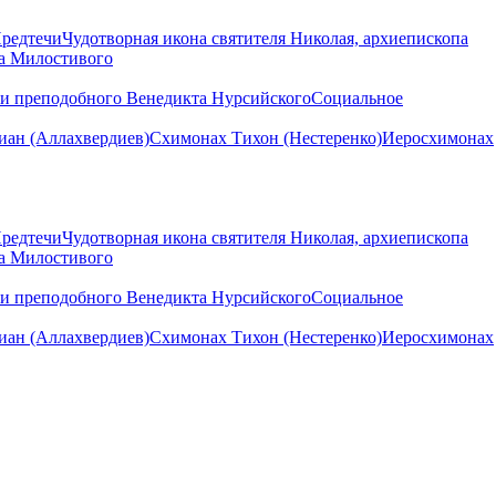
Предтечи
Чудотворная икона святителя Николая, архиепископа
на Милостивого
ни преподобного Венедикта Нурсийского
Социальное
ан (Аллахвердиев)
Схимонах Тихон (Нестеренко)
Иеросхимонах
Предтечи
Чудотворная икона святителя Николая, архиепископа
на Милостивого
ни преподобного Венедикта Нурсийского
Социальное
ан (Аллахвердиев)
Схимонах Тихон (Нестеренко)
Иеросхимонах