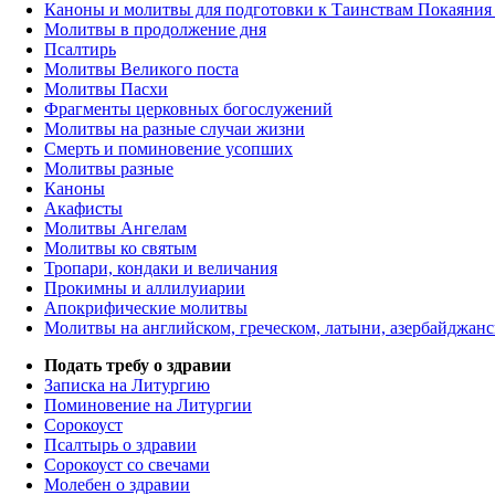
Каноны и молитвы для подготовки к Таинствам Покаяния
Молитвы в продолжение дня
Псалтирь
Молитвы Великого поста
Молитвы Пасхи
Фрагменты церковных богослужений
Молитвы на разные случаи жизни
Смерть и поминовение усопших
Молитвы разные
Каноны
Акафисты
Молитвы Ангелам
Молитвы ко святым
Тропари, кондаки и величания
Прокимны и аллилуиарии
Апокрифические молитвы
Молитвы на английском, греческом, латыни, азербайджанс
Подать требу о здравии
Записка на Литургию
Поминовение на Литургии
Сорокоуст
Псалтырь о здравии
Сорокоуст со свечами
Молебен о здравии