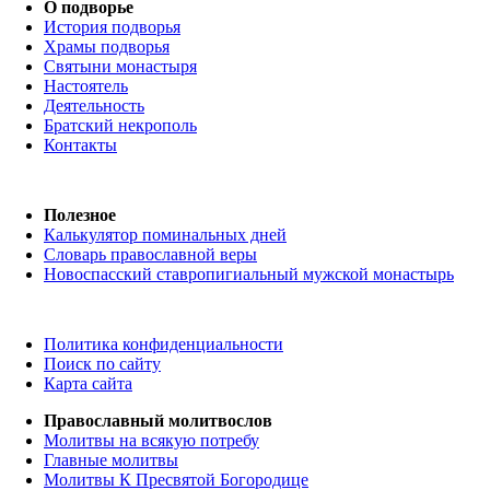
О подворье
История подворья
Храмы подворья
Святыни монастыря
Настоятель
Деятельность
Братский некрополь
Контакты
Полезное
Калькулятор поминальных дней
Словарь православной веры
Новоспасский ставропигиальный мужской монастырь
Политика конфиденциальности
Поиск по сайту
Карта сайта
Православный молитвослов
Молитвы на всякую потребу
Главные молитвы
Молитвы К Пресвятой Богородице