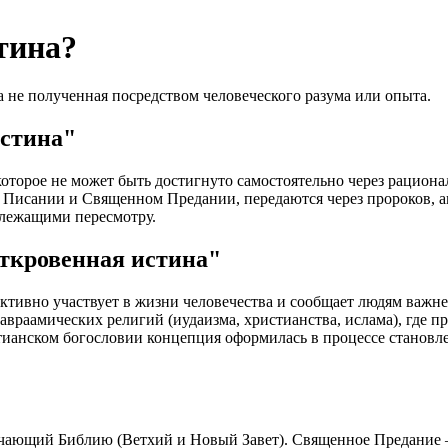
тина?
 не полученная посредством человеческого разума или опыта.
истина"
 которое не может быть достигнуто самостоятельно через рацион
Писании и Священном Предании, передаются через пророков, ап
лежащими пересмотру.
ткровенная истина"
активно участвует в жизни человечества и сообщает людям важн
авраамических религий (иудаизма, христианства, ислама), где 
тианском богословии концепция оформилась в процессе становл
ающий Библию (Ветхий и Новый Завет). Священное Предание —