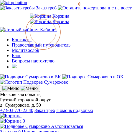
0
Заказ треб
Корзина
Корзина
Кабинет
Контакты
Православный путеводитель
Молитвослов
Блог
Вопросы настоятелю
Московская область,
Рузский городской округ,
д. Сумароково, д. 50
+7 903 770 23 40
Заказ треб
Помочь подворью
0
Авторизоваться
Заказ треб
Помочь подворью