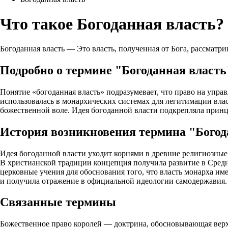
Что такое Богоданная власть?
Богоданная власть — Это власть, полученная от Бога, рассматр
Подробно о термине "Богоданная власть
Понятие «богоданная власть» подразумевает, что право на упр
использовалась в монархических системах для легитимации влас
божественной воле. Идея богоданной власти подкрепляла прин
История возникновения термина "Богод
Идея богоданной власти уходит корнями в древние религиозные
В христианской традиции концепция получила развитие в Средни
церковные учения для обоснования того, что власть монарха им
и получила отражение в официальной идеологии самодержавия.
Связанные термины
Божественное право королей — доктрина, обосновывающая верхо