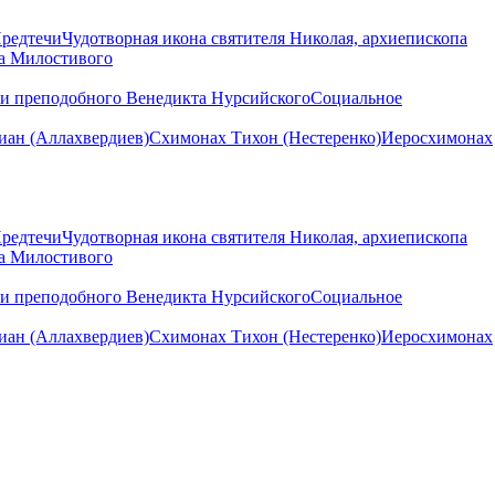
Предтечи
Чудотворная икона святителя Николая, архиепископа
на Милостивого
ни преподобного Венедикта Нурсийского
Социальное
ан (Аллахвердиев)
Схимонах Тихон (Нестеренко)
Иеросхимонах
Предтечи
Чудотворная икона святителя Николая, архиепископа
на Милостивого
ни преподобного Венедикта Нурсийского
Социальное
ан (Аллахвердиев)
Схимонах Тихон (Нестеренко)
Иеросхимонах