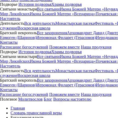
Подворье
История подворья
Храмы подворья
Святыни монастыря
Все святыни
Икона Божией Матери «Неувяд
Мир Ликийских
Икона Божией Матери «Всецарица»
Почаевская
Настоятель
Деятельность
Вся деятельность
Монастырская пасека
Фестиваль «
служение
Воскресная школа
Братский некрополь
Все захоронения
Архимандрит Давид (Дмитр
Ермоген (Шаринов)
Иеромонах Филарет (Герасимов)
Иеродиакон
Контакты
Расписание богослужений
Поможем вместе
Наша продукция
Подворье
История подворья
Храмы подворья
Святыни монастыря
Все святыни
Икона Божией Матери «Неувяд
Мир Ликийских
Икона Божией Матери «Всецарица»
Почаевская
Настоятель
Деятельность
Вся деятельность
Монастырская пасека
Фестиваль «
служение
Воскресная школа
Братский некрополь
Все захоронения
Архимандрит Давид (Дмитр
Ермоген (Шаринов)
Иеромонах Филарет (Герасимов)
Иеродиакон
Контакты
Расписание богослужений
Поможем вместе
Наша продукция
Полезное
Молитвослов
Блог
Вопросы настоятелю
Главная
Словарь православной веры
Богоданная власть