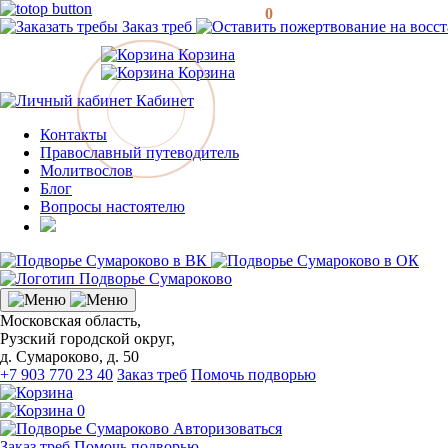
0
Заказ треб
Корзина
Корзина
Кабинет
Контакты
Православный путеводитель
Молитвослов
Блог
Вопросы настоятелю
Московская область,
Рузский городской округ,
д. Сумароково, д. 50
+7 903 770 23 40
Заказ треб
Помочь подворью
0
Авторизоваться
Заказ треб
Помочь подворью