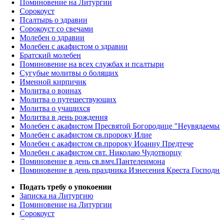
Поминовение на Литургии
Сорокоуст
Псалтырь о здравии
Сорокоуст со свечами
Молебен о здравии
Молебен с акафистом о здравии
Братский молебен
Поминовение на всех службах и псалтыри
Сугубые молитвы о болящих
Именной кирпичик
Молитва о воинах
Молитва о путешествующих
Молитва о учащихся
Молитва в день рождения
Молебен с акафистом Пресвятой Богородице "Неувядаемы
Молебен с акафистом св.пророку Илие
Молебен с акафистом св.пророку Иоанну Предтече
Молебен с акафистом свт. Николаю Чудотворцу
Поминовение в день св.вмч.Пантелеимона
Поминовение в день праздника Изнесения Креста Господн
Подать требу о упокоении
Записка на Литургию
Поминовение на Литургии
Сорокоуст