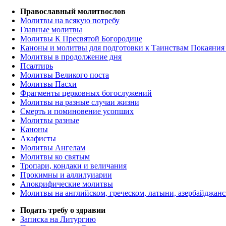
Православный молитвослов
Молитвы на всякую потребу
Главные молитвы
Молитвы К Пресвятой Богородице
Каноны и молитвы для подготовки к Таинствам Покаяния
Молитвы в продолжение дня
Псалтирь
Молитвы Великого поста
Молитвы Пасхи
Фрагменты церковных богослужений
Молитвы на разные случаи жизни
Смерть и поминовение усопших
Молитвы разные
Каноны
Акафисты
Молитвы Ангелам
Молитвы ко святым
Тропари, кондаки и величания
Прокимны и аллилуиарии
Апокрифические молитвы
Молитвы на английском, греческом, латыни, азербайджанс
Подать требу о здравии
Записка на Литургию