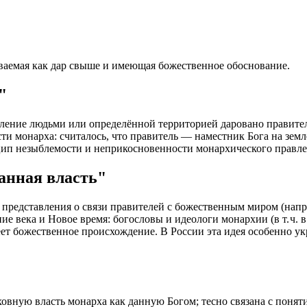
иваемая как дар свыше и имеющая божественное обоснование.
"
авление людьми или определённой территорией даровано правите
ти монарха: считалось, что правитель — наместник Бога на зем
цип незыблемости и неприкосновенности монархического правле
анная власть"
 представления о связи правителей с божественным миром (напр
е века и Новое время: богословы и идеологи монархии (в т. ч. 
еет божественное происхождение. В России эта идея особенно у
вную власть монарха как данную Богом; тесно связана с поняти