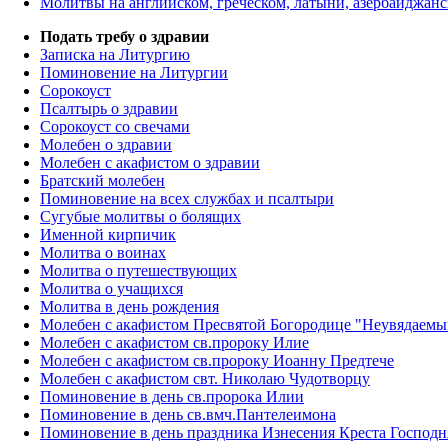
Молитвы на английском, греческом, латыни, азербайджанс
Подать требу о здравии
Записка на Литургию
Поминовение на Литургии
Сорокоуст
Псалтырь о здравии
Сорокоуст со свечами
Молебен о здравии
Молебен с акафистом о здравии
Братский молебен
Поминовение на всех службах и псалтыри
Сугубые молитвы о болящих
Именной кирпичик
Молитва о воинах
Молитва о путешествующих
Молитва о учащихся
Молитва в день рождения
Молебен с акафистом Пресвятой Богородице "Неувядаемы
Молебен с акафистом св.пророку Илие
Молебен с акафистом св.пророку Иоанну Предтече
Молебен с акафистом свт. Николаю Чудотворцу
Поминовение в день св.пророка Илии
Поминовение в день св.вмч.Пантелеимона
Поминовение в день праздника Изнесения Креста Господн