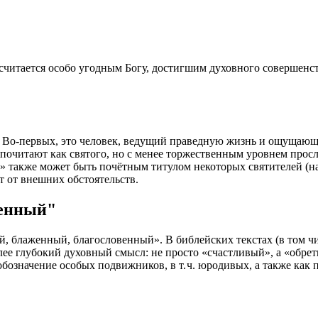
читается особо угодным Богу, достигшим духовного совершенств
 Во‑первых, это человек, ведущий праведную жизнь и ощущающи
 почитают как святого, но с менее торжественным уровнем про
» также может быть почётным титулом некоторых святителей (н
т от внешних обстоятельств.
женный"
, блаженный, благословенный». В библейских текстах (в том чис
лее глубокий духовный смысл: не просто «счастливый», а «обре
означение особых подвижников, в т. ч. юродивых, а также как 