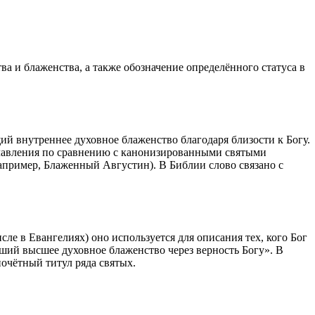
а и блаженства, а также обозначение определённого статуса в
й внутреннее духовное блаженство благодаря близости к Богу.
славления по сравнению с канонизированными святыми
апример, Блаженный Августин). В Библии слово связано с
ле в Евангелиях) оно используется для описания тех, кого Бог
тший высшее духовное блаженство через верность Богу». В
почётный титул ряда святых.