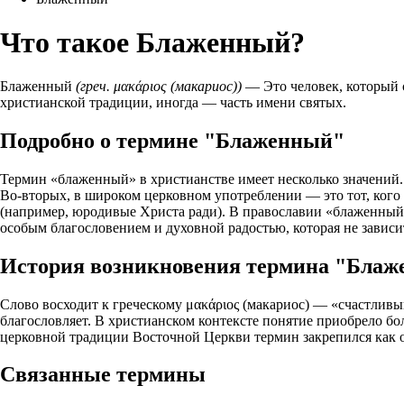
Что такое Блаженный?
Блаженный
(греч. μακάριος (макариос))
— Это человек, который с
христианской традиции, иногда — часть имени святых.
Подробно о термине "Блаженный"
Термин «блаженный» в христианстве имеет несколько значений.
Во‑вторых, в широком церковном употреблении — это тот, кого
(например, юродивые Христа ради). В православии «блаженный
особым благословением и духовной радостью, которая не зависи
История возникновения термина "Бла
Слово восходит к греческому μακάριος (макариос) — «счастливый
благословляет. В христианском контексте понятие приобрело бо
церковной традиции Восточной Церкви термин закрепился как об
Связанные термины