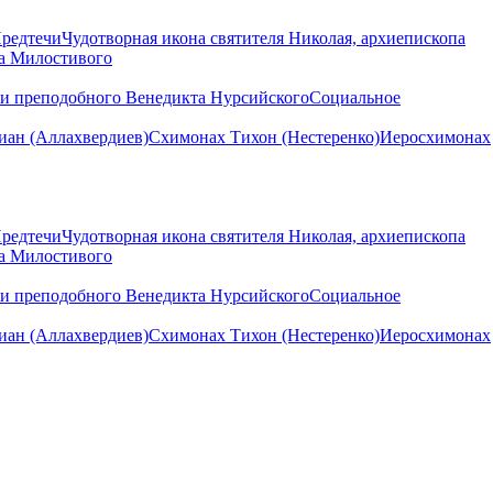
Предтечи
Чудотворная икона святителя Николая, архиепископа
на Милостивого
ни преподобного Венедикта Нурсийского
Социальное
ан (Аллахвердиев)
Схимонах Тихон (Нестеренко)
Иеросхимонах
Предтечи
Чудотворная икона святителя Николая, архиепископа
на Милостивого
ни преподобного Венедикта Нурсийского
Социальное
ан (Аллахвердиев)
Схимонах Тихон (Нестеренко)
Иеросхимонах