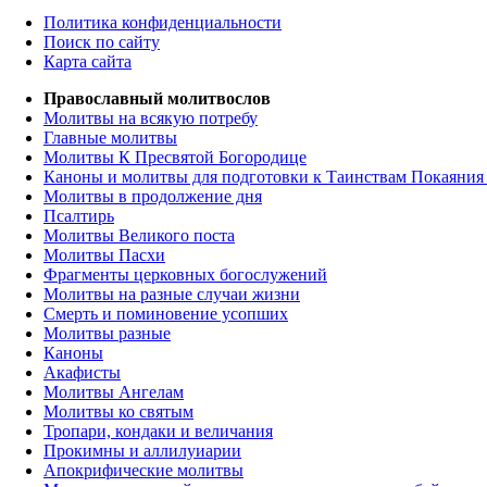
Политика конфиденциальности
Поиск по сайту
Карта сайта
Православный молитвослов
Молитвы на всякую потребу
Главные молитвы
Молитвы К Пресвятой Богородице
Каноны и молитвы для подготовки к Таинствам Покаяния
Молитвы в продолжение дня
Псалтирь
Молитвы Великого поста
Молитвы Пасхи
Фрагменты церковных богослужений
Молитвы на разные случаи жизни
Смерть и поминовение усопших
Молитвы разные
Каноны
Акафисты
Молитвы Ангелам
Молитвы ко святым
Тропари, кондаки и величания
Прокимны и аллилуиарии
Апокрифические молитвы