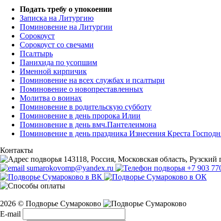
Подать требу о упокоении
Записка на Литургию
Поминовение на Литургии
Сорокоуст
Сорокоуст со свечами
Псалтырь
Панихида по усопшим
Именной кирпичик
Поминовение на всех службах и псалтыри
Поминовение о новопреставленных
Молитва о воинах
Поминовение в родительскую субботу
Поминовение в день пророка Илии
Поминовение в день вмч.Пантелеимона
Поминовение в день праздника Изнесения Креста Господн
Контакты
143118, Россия, Московская область, Рузский г
sumarokovomp@yandex.ru
+7 903 77
2026 © Подворье Сумароково
E-mail