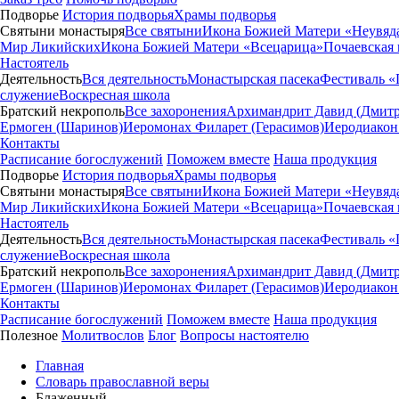
Подворье
История подворья
Храмы подворья
Святыни монастыря
Все святыни
Икона Божией Матери «Неувяд
Мир Ликийских
Икона Божией Матери «Всецарица»
Почаевская
Настоятель
Деятельность
Вся деятельность
Монастырская пасека
Фестиваль «
служение
Воскресная школа
Братский некрополь
Все захоронения
Архимандрит Давид (Дмитр
Ермоген (Шаринов)
Иеромонах Филарет (Герасимов)
Иеродиакон
Контакты
Расписание богослужений
Поможем вместе
Наша продукция
Подворье
История подворья
Храмы подворья
Святыни монастыря
Все святыни
Икона Божией Матери «Неувяд
Мир Ликийских
Икона Божией Матери «Всецарица»
Почаевская
Настоятель
Деятельность
Вся деятельность
Монастырская пасека
Фестиваль «
служение
Воскресная школа
Братский некрополь
Все захоронения
Архимандрит Давид (Дмитр
Ермоген (Шаринов)
Иеромонах Филарет (Герасимов)
Иеродиакон
Контакты
Расписание богослужений
Поможем вместе
Наша продукция
Полезное
Молитвослов
Блог
Вопросы настоятелю
Главная
Словарь православной веры
Блаженный