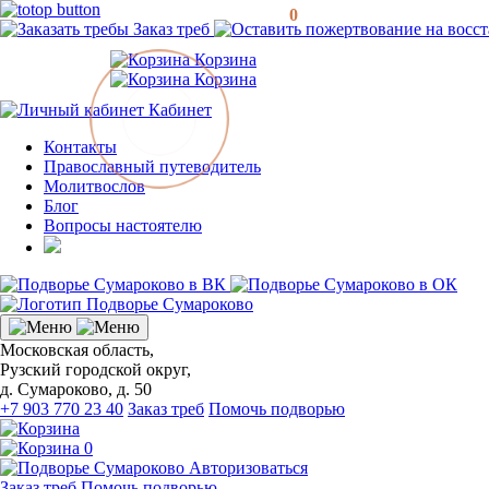
0
Заказ треб
Корзина
Корзина
Кабинет
Контакты
Православный путеводитель
Молитвослов
Блог
Вопросы настоятелю
Московская область,
Рузский городской округ,
д. Сумароково, д. 50
+7 903 770 23 40
Заказ треб
Помочь подворью
0
Авторизоваться
Заказ треб
Помочь подворью