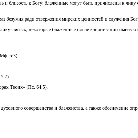
 и близость к Богу; блаженные могут быть причислены к лику 
аз безумия ради отвержения мирских ценностей и служения Бо
лику святых; некоторые блаженные после канонизации именуют
Мф. 5:3).
5:7).
рах Твоих» (Пс. 64:5).
 духовного совершенства и блаженства, а также обозначение опр