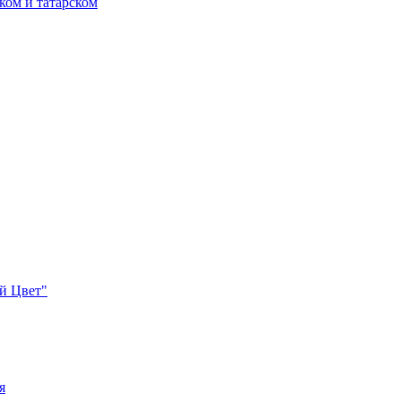
ком и татарском
й Цвет"
я