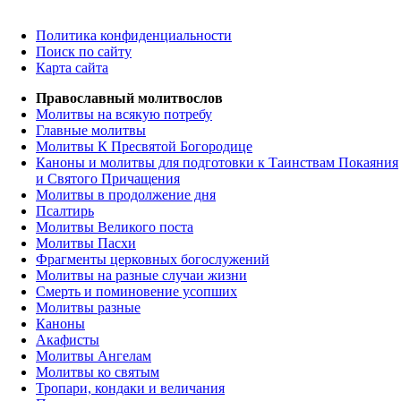
Политика конфиденциальности
Поиск по сайту
Карта сайта
Православный молитвослов
Молитвы на всякую потребу
Главные молитвы
Молитвы К Пресвятой Богородице
Каноны и молитвы для подготовки к Таинствам Покаяния
и Святого Причащения
Молитвы в продолжение дня
Псалтирь
Молитвы Великого поста
Молитвы Пасхи
Фрагменты церковных богослужений
Молитвы на разные случаи жизни
Смерть и поминовение усопших
Молитвы разные
Каноны
Акафисты
Молитвы Ангелам
Молитвы ко святым
Тропари, кондаки и величания