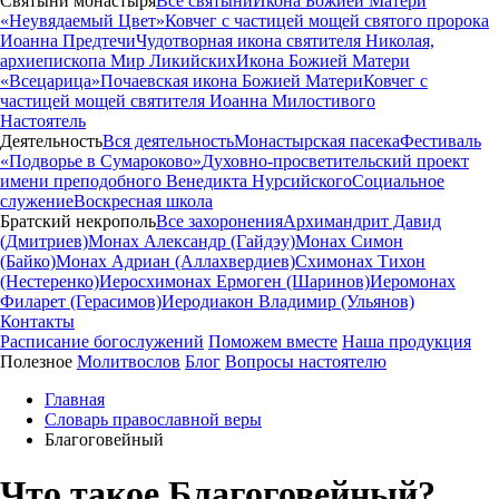
Святыни монастыря
Все святыни
Икона Божией Матери
«Неувядаемый Цвет»
Ковчег с частицей мощей святого пророка
Иоанна Предтечи
Чудотворная икона святителя Николая,
архиепископа Мир Ликийских
Икона Божией Матери
«Всецарица»
Почаевская икона Божией Матери
Ковчег с
частицей мощей святителя Иоанна Милостивого
Настоятель
Деятельность
Вся деятельность
Монастырская пасека
Фестиваль
«Подворье в Сумароково»
Духовно-просветительский проект
имени преподобного Венедикта Нурсийского
Социальное
служение
Воскресная школа
Братский некрополь
Все захоронения
Архимандрит Давид
(Дмитриев)
Монах Александр (Гайдэу)
Монах Симон
(Байко)
Монах Адриан (Аллахвердиев)
Схимонах Тихон
(Нестеренко)
Иеросхимонах Ермоген (Шаринов)
Иеромонах
Филарет (Герасимов)
Иеродиакон Владимир (Ульянов)
Контакты
Расписание богослужений
Поможем вместе
Наша продукция
Полезное
Молитвослов
Блог
Вопросы настоятелю
Главная
Словарь православной веры
Благоговейный
Что такое Благоговейный?