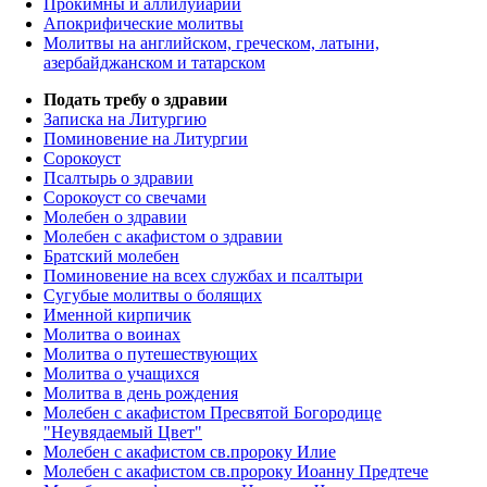
Прокимны и аллилуиарии
Апокрифические молитвы
Молитвы на английском, греческом, латыни,
азербайджанском и татарском
Подать требу о здравии
Записка на Литургию
Поминовение на Литургии
Сорокоуст
Псалтырь о здравии
Сорокоуст со свечами
Молебен о здравии
Молебен с акафистом о здравии
Братский молебен
Поминовение на всех службах и псалтыри
Сугубые молитвы о болящих
Именной кирпичик
Молитва о воинах
Молитва о путешествующих
Молитва о учащихся
Молитва в день рождения
Молебен с акафистом Пресвятой Богородице
"Неувядаемый Цвет"
Молебен с акафистом св.пророку Илие
Молебен с акафистом св.пророку Иоанну Предтече