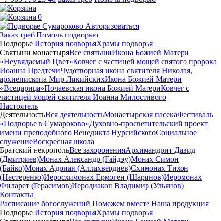
0
Авторизоваться
Заказ треб
Помочь подворью
Подворье
История подворья
Храмы подворья
Святыни монастыря
Все святыни
Икона Божией Матери
«Неувядаемый Цвет»
Ковчег с частицей мощей святого пророка
Иоанна Предтечи
Чудотворная икона святителя Николая,
архиепископа Мир Ликийских
Икона Божией Матери
«Всецарица»
Почаевская икона Божией Матери
Ковчег с
частицей мощей святителя Иоанна Милостивого
Настоятель
Деятельность
Вся деятельность
Монастырская пасека
Фестиваль
«Подворье в Сумароково»
Духовно-просветительский проект
имени преподобного Венедикта Нурсийского
Социальное
служение
Воскресная школа
Братский некрополь
Все захоронения
Архимандрит Давид
(Дмитриев)
Монах Александр (Гайдэу)
Монах Симон
(Байко)
Монах Адриан (Аллахвердиев)
Схимонах Тихон
(Нестеренко)
Иеросхимонах Ермоген (Шаринов)
Иеромонах
Филарет (Герасимов)
Иеродиакон Владимир (Ульянов)
Контакты
Расписание богослужений
Поможем вместе
Наша продукция
Подворье
История подворья
Храмы подворья