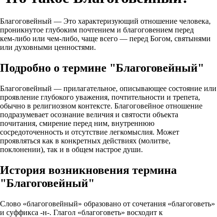
Благоговейный — Это характеризующий отношение человека,
проникнутое глубоким почтением и благоговением перед
кем‑либо или чем‑либо, чаще всего — перед Богом, святынями
или духовными ценностями.
Подробно о термине "Благоговейный"
Благоговейный — прилагательное, описывающее состояние или
проявление глубокого уважения, почтительности и трепета,
обычно в религиозном контексте. Благоговейное отношение
подразумевает осознание величия и святости объекта
почитания, смирение перед ним, внутреннюю
сосредоточенность и отсутствие легкомыслия. Может
проявляться как в конкретных действиях (молитве,
поклонении), так и в общем настрое души.
История возникновения термина
"Благоговейный"
Слово «благоговейный» образовано от сочетания «благоговеть»
и суффикса -н-. Глагол «благоговеть» восходит к