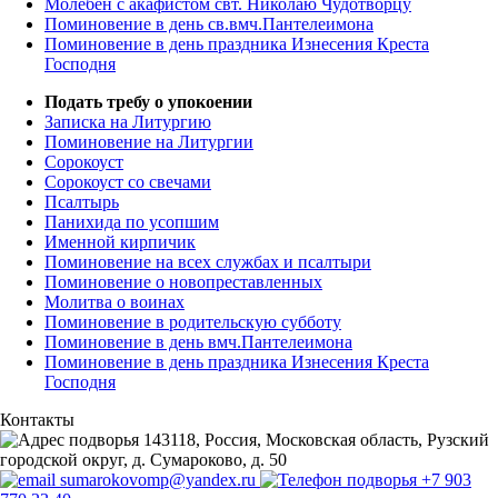
Молебен с акафистом свт. Николаю Чудотворцу
Поминовение в день св.вмч.Пантелеимона
Поминовение в день праздника Изнесения Креста
Господня
Подать требу о упокоении
Записка на Литургию
Поминовение на Литургии
Сорокоуст
Сорокоуст со свечами
Псалтырь
Панихида по усопшим
Именной кирпичик
Поминовение на всех службах и псалтыри
Поминовение о новопреставленных
Молитва о воинах
Поминовение в родительскую субботу
Поминовение в день вмч.Пантелеимона
Поминовение в день праздника Изнесения Креста
Господня
Контакты
143118, Россия, Московская область, Рузский
городской округ, д. Сумароково, д. 50
sumarokovomp@yandex.ru
+7 903