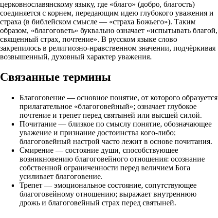
церковнославянскому языку, где «благо» (добро, благость)
соединяется с корнем, передающим идею глубокого уважения и
страха (в библейском смысле — «страха Божьего»). Таким
образом, «благоговеть» буквально означает «испытывать благой,
священный страх, почтение». В русском языке слово
закрепилось в религиозно‑нравственном значении, подчёркивая
возвышенный, духовный характер уважения.
Связанные термины
Благоговение — основное понятие, от которого образуется
прилагательное «благоговейный»; означает глубокое
почтение и трепет перед святыней или высшей силой.
Почитание — близкое по смыслу понятие, обозначающее
уважение и признание достоинства кого‑либо;
благоговейный настрой часто лежит в основе почитания.
Смирение — состояние души, способствующее
возникновению благоговейного отношения: осознание
собственной ограниченности перед величием Бога
усиливает благоговение.
Трепет — эмоциональное состояние, сопутствующее
благоговейному отношению; выражает внутреннюю
дрожь и благоговейный страх перед святыней.