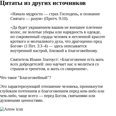
Цитаты из других источников
«Начало мудрости — страх Господень, и познание
Святаго — разум» (Притч. 9:10).
«Да будет украшением вашим не внешнее плетение
волос, не золотые уборы или нарядность в одежде,
но сокровенный сердца человек в нетленной красоте
кроткого и молчаливого духа, что драгоценно пред
Богом» (1 Пет. 3:3–4) — здесь описывается
внутренний настрой, близкий к благоговейному.
Святитель Иоанн Златоуст: «Благоговение есть мать
всех добродетелей: оно научает нас и молиться со
страхом и трепетом, и жить со смирением».
Что такое "Благоговейный"?
Это характеризующий отношение человека, проникнутое
глубоким почтением и благоговением перед кем‑либо или
чем‑либо, чаще всего — перед Богом, святынями или
духовными ценностями.