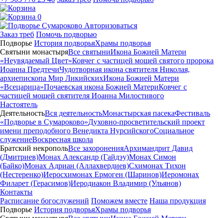
0
Авторизоваться
Заказ треб
Помочь подворью
Подворье
История подворья
Храмы подворья
Святыни монастыря
Все святыни
Икона Божией Матери
«Неувядаемый Цвет»
Ковчег с частицей мощей святого пророка
Иоанна Предтечи
Чудотворная икона святителя Николая,
архиепископа Мир Ликийских
Икона Божией Матери
«Всецарица»
Почаевская икона Божией Матери
Ковчег с
частицей мощей святителя Иоанна Милостивого
Настоятель
Деятельность
Вся деятельность
Монастырская пасека
Фестиваль
«Подворье в Сумароково»
Духовно-просветительский проект
имени преподобного Венедикта Нурсийского
Социальное
служение
Воскресная школа
Братский некрополь
Все захоронения
Архимандрит Давид
(Дмитриев)
Монах Александр (Гайдэу)
Монах Симон
(Байко)
Монах Адриан (Аллахвердиев)
Схимонах Тихон
(Нестеренко)
Иеросхимонах Ермоген (Шаринов)
Иеромонах
Филарет (Герасимов)
Иеродиакон Владимир (Ульянов)
Контакты
Расписание богослужений
Поможем вместе
Наша продукция
Подворье
История подворья
Храмы подворья