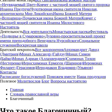
Святыни монастыря
Все святыни
Икона Божией Матери
«Неувядаемый Цвет»
Ковчег с частицей мощей святого пророка
Иоанна Предтечи
Чудотворная икона святителя Николая,
архиепископа Мир Ликийских
Икона Божией Матери
«Всецарица»
Почаевская икона Божией Матери
Ковчег с
частицей мощей святителя Иоанна Милостивого
Настоятель
Деятельность
Вся деятельность
Монастырская пасека
Фестиваль
«Подворье в Сумароково»
Духовно-просветительский проект
имени преподобного Венедикта Нурсийского
Социальное
служение
Воскресная школа
Братский некрополь
Все захоронения
Архимандрит Давид
(Дмитриев)
Монах Александр (Гайдэу)
Монах Симон
(Байко)
Монах Адриан (Аллахвердиев)
Схимонах Тихон
(Нестеренко)
Иеросхимонах Ермоген (Шаринов)
Иеромонах
Филарет (Герасимов)
Иеродиакон Владимир (Ульянов)
Контакты
Расписание богослужений
Поможем вместе
Наша продукция
Полезное
Молитвослов
Блог
Вопросы настоятелю
Главная
Словарь православной веры
Благочинный
Что такое Благочинный?