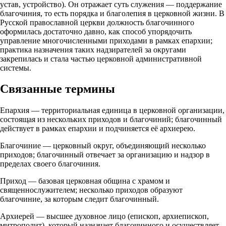
устав, устройство). Он отражает суть служения — поддержание
благочиния, то есть порядка и благолепия в церковной жизни. В
Русской православной церкви должность благочинного
оформилась достаточно давно, как способ упорядочить
управление многочисленными приходами в рамках епархии;
практика назначения таких надзирателей за округами
закрепилась и стала частью церковной административной
системы.
Связанные термины
Епархия — территориальная единица в церковной организации,
состоящая из нескольких приходов и благочиний; благочинный
действует в рамках епархии и подчиняется её архиерею.
Благочиние — церковный округ, объединяющий несколько
приходов; благочинный отвечает за организацию и надзор в
пределах своего благочиния.
Приход — базовая церковная община с храмом и
священнослужителем; несколько приходов образуют
благочиние, за которым следит благочинный.
Архиерей — высшее духовное лицо (епископ, архиепископ,
митрополит), который назначает благочинного и осуществляет