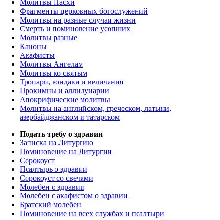
Молитвы Пасхи
Фрагменты церковных богослужений
Молитвы на разные случаи жизни
Смерть и поминовение усопших
Молитвы разные
Каноны
Акафисты
Молитвы Ангелам
Молитвы ко святым
Тропари, кондаки и величания
Прокимны и аллилуиарии
Апокрифические молитвы
Молитвы на английском, греческом, латыни,
азербайджанском и татарском
Подать требу о здравии
Записка на Литургию
Поминовение на Литургии
Сорокоуст
Псалтырь о здравии
Сорокоуст со свечами
Молебен о здравии
Молебен с акафистом о здравии
Братский молебен
Поминовение на всех службах и псалтыри