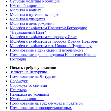
Сугубые молитвы о болящих
Именной кирпичик
Молитва о воинах
Молитва о путешествующих
Молитва о учащихся
Молитва в день рождения
Молебен с акафистом Пресвятой Богородице
"Неувядаемый Цвет"
Молебен с акафистом св.пророку Илие
Молебен с акафистом св.пророку Иоанну Предтече
Молебен с акафистом свт. Николаю Чудотворцу
Поминовение в день св.вмч.Пантелеимона
Поминовение в день праздника Изнесения Креста
Господня
Подать требу о упокоении
Записка на Литургию
Поминовение на Литургии
Сорокоуст
Сорокоуст со свечами
Псалтырь
Панихида по усопшим
Именной кирпичик
Поминовение на всех службах и псалтыри
Поминовение о новопреставленных