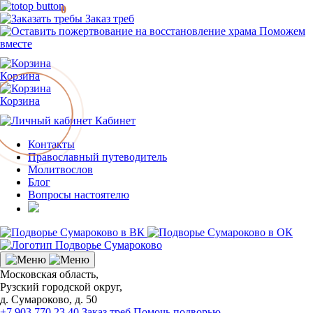
0
Заказ треб
Поможем
вместе
Корзина
Корзина
Кабинет
Контакты
Православный путеводитель
Молитвослов
Блог
Вопросы настоятелю
Московская область,
Рузский городской округ,
д. Сумароково, д. 50
+7 903 770 23 40
Заказ треб
Помочь подворью