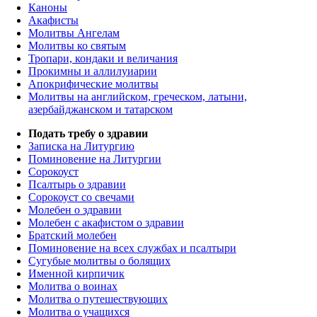
Каноны
Акафисты
Молитвы Ангелам
Молитвы ко святым
Тропари, кондаки и величания
Прокимны и аллилуиарии
Апокрифические молитвы
Молитвы на английском, греческом, латыни,
азербайджанском и татарском
Подать требу о здравии
Записка на Литургию
Поминовение на Литургии
Сорокоуст
Псалтырь о здравии
Сорокоуст со свечами
Молебен о здравии
Молебен с акафистом о здравии
Братский молебен
Поминовение на всех службах и псалтыри
Сугубые молитвы о болящих
Именной кирпичик
Молитва о воинах
Молитва о путешествующих
Молитва о учащихся