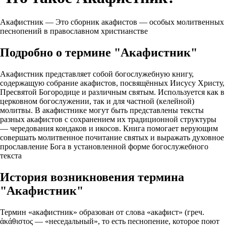
Акафистник — Это сборник акафистов — особых молитвенных
песнопений в православном христианстве
Подробно о термине "Акафистник"
Акафистник представляет собой богослужебную книгу,
содержащую собрание акафистов, посвящённых Иисусу Христу,
Пресвятой Богородице и различным святым. Используется как в
церковном богослужении, так и для частной (келейной)
молитвы. В акафистнике могут быть представлены тексты
разных акафистов с сохранением их традиционной структуры
— чередования кондаков и икосов. Книга помогает верующим
совершать молитвенное почитание святых и выражать духовное
прославление Бога в установленной форме богослужебного
текста
История возникновения термина
"Акафистник"
Термин «акафистник» образован от слова «акафист» (греч.
ἀκάθιστος — «неседальный», то есть песнопение, которое поют