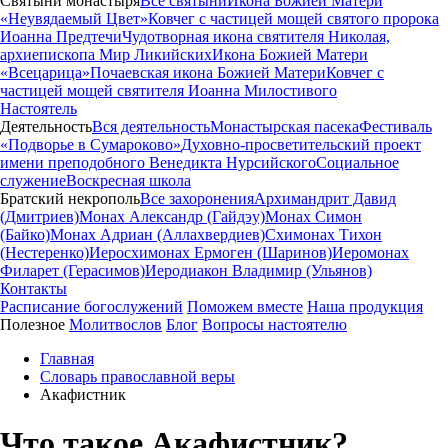
Святыни монастыря
Все святыни
Икона Божией Матери
«Неувядаемый Цвет»
Ковчег с частицей мощей святого пророка
Иоанна Предтечи
Чудотворная икона святителя Николая,
архиепископа Мир Ликийских
Икона Божией Матери
«Всецарица»
Почаевская икона Божией Матери
Ковчег с
частицей мощей святителя Иоанна Милостивого
Настоятель
Деятельность
Вся деятельность
Монастырская пасека
Фестиваль
«Подворье в Сумароково»
Духовно-просветительский проект
имени преподобного Венедикта Нурсийского
Социальное
служение
Воскресная школа
Братский некрополь
Все захоронения
Архимандрит Давид
(Дмитриев)
Монах Александр (Гайдэу)
Монах Симон
(Байко)
Монах Адриан (Аллахвердиев)
Схимонах Тихон
(Нестеренко)
Иеросхимонах Ермоген (Шаринов)
Иеромонах
Филарет (Герасимов)
Иеродиакон Владимир (Ульянов)
Контакты
Расписание богослужений
Поможем вместе
Наша продукция
Полезное
Молитвослов
Блог
Вопросы настоятелю
Главная
Словарь православной веры
Акафистник
Что такое Акафистник?