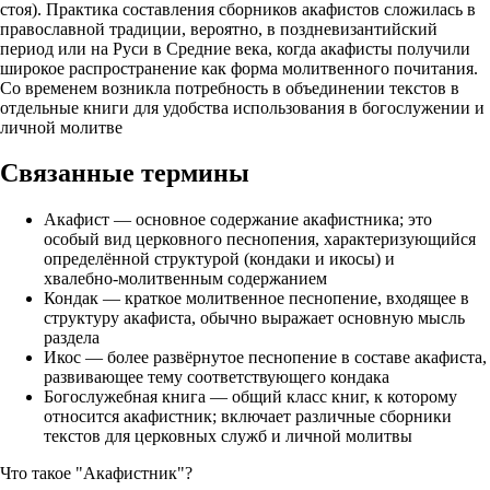
стоя). Практика составления сборников акафистов сложилась в
православной традиции, вероятно, в поздневизантийский
период или на Руси в Средние века, когда акафисты получили
широкое распространение как форма молитвенного почитания.
Со временем возникла потребность в объединении текстов в
отдельные книги для удобства использования в богослужении и
личной молитве
Связанные термины
Акафист — основное содержание акафистника; это
особый вид церковного песнопения, характеризующийся
определённой структурой (кондаки и икосы) и
хвалебно‑молитвенным содержанием
Кондак — краткое молитвенное песнопение, входящее в
структуру акафиста, обычно выражает основную мысль
раздела
Икос — более развёрнутое песнопение в составе акафиста,
развивающее тему соответствующего кондака
Богослужебная книга — общий класс книг, к которому
относится акафистник; включает различные сборники
текстов для церковных служб и личной молитвы
Что такое "Акафистник"?