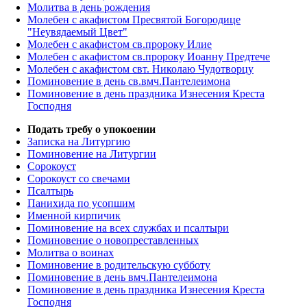
Молитва в день рождения
Молебен с акафистом Пресвятой Богородице
"Неувядаемый Цвет"
Молебен с акафистом св.пророку Илие
Молебен с акафистом св.пророку Иоанну Предтече
Молебен с акафистом свт. Николаю Чудотворцу
Поминовение в день св.вмч.Пантелеимона
Поминовение в день праздника Изнесения Креста
Господня
Подать требу о упокоении
Записка на Литургию
Поминовение на Литургии
Сорокоуст
Сорокоуст со свечами
Псалтырь
Панихида по усопшим
Именной кирпичик
Поминовение на всех службах и псалтыри
Поминовение о новопреставленных
Молитва о воинах
Поминовение в родительскую субботу
Поминовение в день вмч.Пантелеимона
Поминовение в день праздника Изнесения Креста
Господня