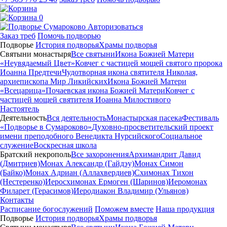
0
Авторизоваться
Заказ треб
Помочь подворью
Подворье
История подворья
Храмы подворья
Святыни монастыря
Все святыни
Икона Божией Матери
«Неувядаемый Цвет»
Ковчег с частицей мощей святого пророка
Иоанна Предтечи
Чудотворная икона святителя Николая,
архиепископа Мир Ликийских
Икона Божией Матери
«Всецарица»
Почаевская икона Божией Матери
Ковчег с
частицей мощей святителя Иоанна Милостивого
Настоятель
Деятельность
Вся деятельность
Монастырская пасека
Фестиваль
«Подворье в Сумароково»
Духовно-просветительский проект
имени преподобного Венедикта Нурсийского
Социальное
служение
Воскресная школа
Братский некрополь
Все захоронения
Архимандрит Давид
(Дмитриев)
Монах Александр (Гайдэу)
Монах Симон
(Байко)
Монах Адриан (Аллахвердиев)
Схимонах Тихон
(Нестеренко)
Иеросхимонах Ермоген (Шаринов)
Иеромонах
Филарет (Герасимов)
Иеродиакон Владимир (Ульянов)
Контакты
Расписание богослужений
Поможем вместе
Наша продукция
Подворье
История подворья
Храмы подворья