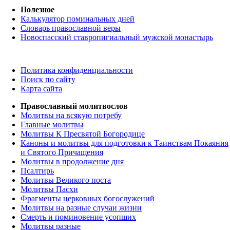
Полезное
Калькулятор поминальных дней
Словарь православной веры
Новоспасский ставропигиальный мужской монастырь
Политика конфиденциальности
Поиск по сайту
Карта сайта
Православный молитвослов
Молитвы на всякую потребу
Главные молитвы
Молитвы К Пресвятой Богородице
Каноны и молитвы для подготовки к Таинствам Покаяния
и Святого Причащения
Молитвы в продолжение дня
Псалтирь
Молитвы Великого поста
Молитвы Пасхи
Фрагменты церковных богослужений
Молитвы на разные случаи жизни
Смерть и поминовение усопших
Молитвы разные