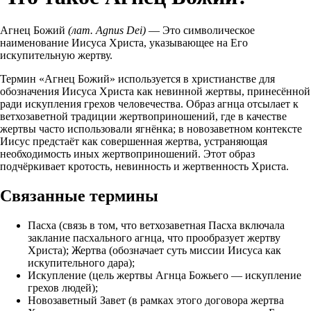
Агнец Божий
(лат. Agnus Dei)
— Это символическое
наименование Иисуса Христа, указывающее на Его
искупительную жертву.
Термин «Агнец Божий» используется в христианстве для
обозначения Иисуса Христа как невинной жертвы, принесённой
ради искупления грехов человечества. Образ агнца отсылает к
ветхозаветной традиции жертвоприношений, где в качестве
жертвы часто использовали ягнёнка; в новозаветном контексте
Иисус предстаёт как совершенная жертва, устраняющая
необходимость иных жертвоприношений. Этот образ
подчёркивает кротость, невинность и жертвенность Христа.
Связанные термины
Пасха (связь в том, что ветхозаветная Пасха включала
заклание пасхального агнца, что прообразует жертву
Христа); Жертва (обозначает суть миссии Иисуса как
искупительного дара);
Искупление (цель жертвы Агнца Божьего — искупление
грехов людей);
Новозаветный Завет (в рамках этого договора жертва