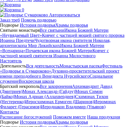
0
Авторизоваться
Заказ треб
Помочь подворью
Подворье
История подворья
Храмы подворья
Святыни монастыря
Все святыни
Икона Божией Матери
«Неувядаемый Цвет»
Ковчег с частицей мощей святого пророка
Иоанна Предтечи
Чудотворная икона святителя Николая,
архиепископа Мир Ликийских
Икона Божией Матери
«Всецарица»
Почаевская икона Божией Матери
Ковчег с
частицей мощей святителя Иоанна Милостивого
Настоятель
Деятельность
Вся деятельность
Монастырская пасека
Фестиваль
«Подворье в Сумароково»
Духовно-просветительский проект
имени преподобного Венедикта Нурсийского
Социальное
служение
Воскресная школа
Братский некрополь
Все захоронения
Архимандрит Давид
(Дмитриев)
Монах Александр (Гайдэу)
Монах Симон
(Байко)
Монах Адриан (Аллахвердиев)
Схимонах Тихон
(Нестеренко)
Иеросхимонах Ермоген (Шаринов)
Иеромонах
Филарет (Герасимов)
Иеродиакон Владимир (Ульянов)
Контакты
Расписание богослужений
Поможем вместе
Наша продукция
Подворье
История подворья
Храмы подворья