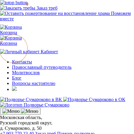
0
Заказ треб
Поможем
вместе
Корзина
Корзина
Кабинет
Контакты
Православный путеводитель
Молитвослов
Блог
Вопросы настоятелю
Московская область,
Рузский городской округ,
д. Сумароково, д. 50
+7 903 770 23 40
Заказ треб
Помочь подворью