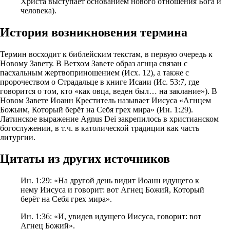
Христа выступает основанием нового отношения Бога и
человека).
История возникновения термина
Термин восходит к библейским текстам, в первую очередь к
Новому Завету. В Ветхом Завете образ агнца связан с
пасхальным жертвоприношением (Исх. 12), а также с
пророчеством о Страдальце в книге Исаии (Ис. 53:7, где
говорится о том, кто «как овца, веден был… на заклание»). В
Новом Завете Иоанн Креститель называет Иисуса «Агнцем
Божьим, Который берёт на Себя грех мира» (Ин. 1:29).
Латинское выражение Agnus Dei закрепилось в христианском
богослужении, в т. ч. в католической традиции как часть
литургии.
Цитаты из других источников
Ин. 1:29: «На другой день видит Иоанн идущего к
нему Иисуса и говорит: вот Агнец Божий, Который
берёт на Себя грех мира».
Ин. 1:36: «И, увидев идущего Иисуса, говорит: вот
Агнец Божий».