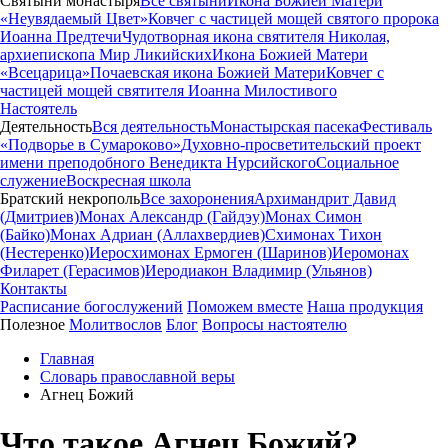
Святыни монастыря
Все святыни
Икона Божией Матери
«Неувядаемый Цвет»
Ковчег с частицей мощей святого пророка
Иоанна Предтечи
Чудотворная икона святителя Николая,
архиепископа Мир Ликийских
Икона Божией Матери
«Всецарица»
Почаевская икона Божией Матери
Ковчег с
частицей мощей святителя Иоанна Милостивого
Настоятель
Деятельность
Вся деятельность
Монастырская пасека
Фестиваль
«Подворье в Сумароково»
Духовно-просветительский проект
имени преподобного Венедикта Нурсийского
Социальное
служение
Воскресная школа
Братский некрополь
Все захоронения
Архимандрит Давид
(Дмитриев)
Монах Александр (Гайдэу)
Монах Симон
(Байко)
Монах Адриан (Аллахвердиев)
Схимонах Тихон
(Нестеренко)
Иеросхимонах Ермоген (Шаринов)
Иеромонах
Филарет (Герасимов)
Иеродиакон Владимир (Ульянов)
Контакты
Расписание богослужений
Поможем вместе
Наша продукция
Полезное
Молитвослов
Блог
Вопросы настоятелю
Главная
Словарь православной веры
Агнец Божий
Что такое Агнец Божий?