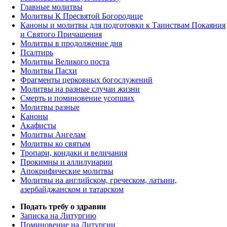
Главные молитвы
Молитвы К Пресвятой Богородице
Каноны и молитвы для подготовки к Таинствам Покаяния
и Святого Причащения
Молитвы в продолжение дня
Псалтирь
Молитвы Великого поста
Молитвы Пасхи
Фрагменты церковных богослужений
Молитвы на разные случаи жизни
Смерть и поминовение усопших
Молитвы разные
Каноны
Акафисты
Молитвы Ангелам
Молитвы ко святым
Тропари, кондаки и величания
Прокимны и аллилуиарии
Апокрифические молитвы
Молитвы на английском, греческом, латыни,
азербайджанском и татарском
Подать требу о здравии
Записка на Литургию
Поминовение на Литургии