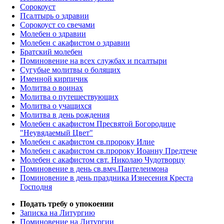
Сорокоуст
Псалтырь о здравии
Сорокоуст со свечами
Молебен о здравии
Молебен с акафистом о здравии
Братский молебен
Поминовение на всех службах и псалтыри
Сугубые молитвы о болящих
Именной кирпичик
Молитва о воинах
Молитва о путешествующих
Молитва о учащихся
Молитва в день рождения
Молебен с акафистом Пресвятой Богородице
"Неувядаемый Цвет"
Молебен с акафистом св.пророку Илие
Молебен с акафистом св.пророку Иоанну Предтече
Молебен с акафистом свт. Николаю Чудотворцу
Поминовение в день св.вмч.Пантелеимона
Поминовение в день праздника Изнесения Креста
Господня
Подать требу о упокоении
Записка на Литургию
Поминовение на Литургии