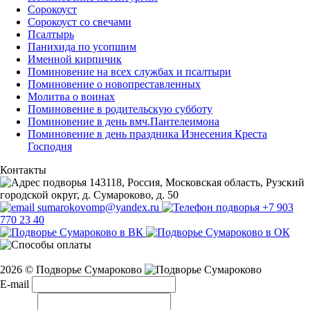
Сорокоуст
Сорокоуст со свечами
Псалтырь
Панихида по усопшим
Именной кирпичик
Поминовение на всех службах и псалтыри
Поминовение о новопреставленных
Молитва о воинах
Поминовение в родительскую субботу
Поминовение в день вмч.Пантелеимона
Поминовение в день праздника Изнесения Креста
Господня
Контакты
143118, Россия, Московская область, Рузский
городской округ, д. Сумароково, д. 50
sumarokovomp@yandex.ru
+7 903
770 23 40
2026 © Подворье Сумароково
E-mail