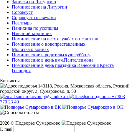
Записка на Литургию
Поминовение на Литургии
Сорокоуст
Сорокоуст со свечами
Псалтырь
Панихида по усопшим
Именной кирпичик
Поминовение на всех службах и псалтыри
Поминовение о новопреставленных
Молитва о воинах
Поминовение в родительскую субботу
Поминовение в день вмч.Пантелеимона
Поминовение в день праздника Изнесения Креста
Господня
Контакты
143118, Россия, Московская область, Рузский
городской округ, д. Сумароково, д. 50
sumarokovomp@yandex.ru
+7 903
770 23 40
2026 © Подворье Сумароково
E-mail