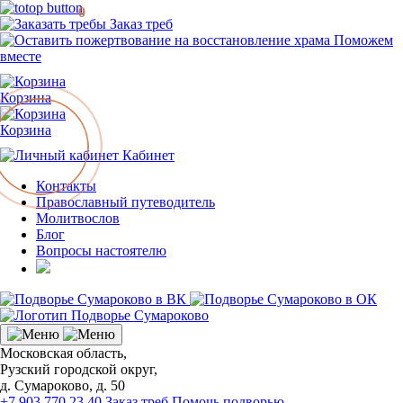
0
Заказ треб
Поможем
вместе
Корзина
Корзина
Кабинет
Контакты
Православный путеводитель
Молитвослов
Блог
Вопросы настоятелю
Московская область,
Рузский городской округ,
д. Сумароково, д. 50
+7 903 770 23 40
Заказ треб
Помочь подворью