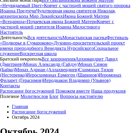
Святыни монастыря
Все святыни
Икона Божией Матери
«Неувядаемый Цвет»
Ковчег с частицей мощей святого пророка
Иоанна Предтечи
Чудотворная икона святителя Николая,
архиепископа Мир Ликийских
Икона Божией Матери
«Всецарица»
Почаевская икона Божией Матери
Ковчег с
частицей мощей святителя Иоанна Милостивого
Настоятель
Деятельность
Вся деятельность
Монастырская пасека
Фестиваль
«Подворье в Сумароково»
Духовно-просветительский проект
имени преподобного Венедикта Нурсийского
Социальное
служение
Воскресная школа
Братский некрополь
Все захоронения
Архимандрит Давид
(Дмитриев)
Монах Александр (Гайдэу)
Монах Симон
(Байко)
Монах Адриан (Аллахвердиев)
Схимонах Тихон
(Нестеренко)
Иеросхимонах Ермоген (Шаринов)
Иеромонах
Филарет (Герасимов)
Иеродиакон Владимир (Ульянов)
Контакты
Расписание богослужений
Поможем вместе
Наша продукция
Полезное
Молитвослов
Блог
Вопросы настоятелю
Главная
Расписание богослужений
Октябрь 2024
Октябрь 2024