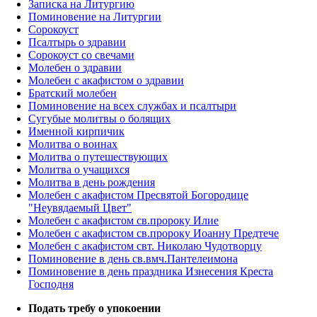
Записка на Литургию
Поминовение на Литургии
Сорокоуст
Псалтырь о здравии
Сорокоуст со свечами
Молебен о здравии
Молебен с акафистом о здравии
Братский молебен
Поминовение на всех службах и псалтыри
Сугубые молитвы о болящих
Именной кирпичик
Молитва о воинах
Молитва о путешествующих
Молитва о учащихся
Молитва в день рождения
Молебен с акафистом Пресвятой Богородице
"Неувядаемый Цвет"
Молебен с акафистом св.пророку Илие
Молебен с акафистом св.пророку Иоанну Предтече
Молебен с акафистом свт. Николаю Чудотворцу
Поминовение в день св.вмч.Пантелеимона
Поминовение в день праздника Изнесения Креста
Господня
Подать требу о упокоении