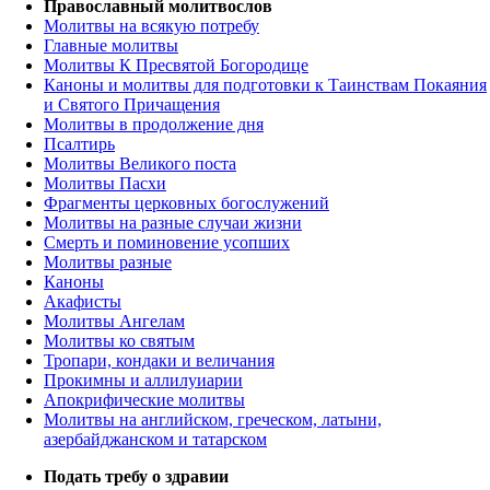
Православный молитвослов
Молитвы на всякую потребу
Главные молитвы
Молитвы К Пресвятой Богородице
Каноны и молитвы для подготовки к Таинствам Покаяния
и Святого Причащения
Молитвы в продолжение дня
Псалтирь
Молитвы Великого поста
Молитвы Пасхи
Фрагменты церковных богослужений
Молитвы на разные случаи жизни
Смерть и поминовение усопших
Молитвы разные
Каноны
Акафисты
Молитвы Ангелам
Молитвы ко святым
Тропари, кондаки и величания
Прокимны и аллилуиарии
Апокрифические молитвы
Молитвы на английском, греческом, латыни,
азербайджанском и татарском
Подать требу о здравии